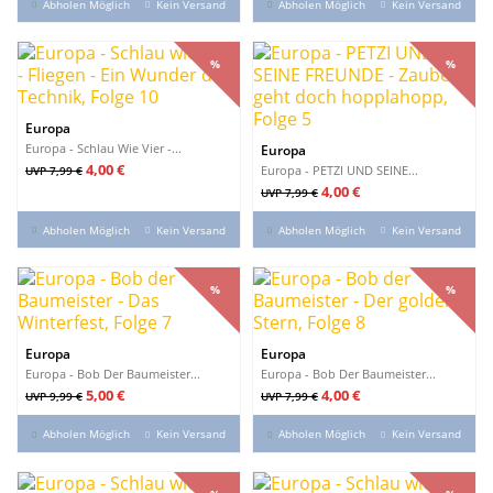
Abholen Möglich
Kein Versand
Abholen Möglich
Kein Versand
%
%
%
%
Europa
Europa - Schlau Wie Vier -...
Europa
Verkaufspreis
Preis
4,00 €
Europa - PETZI UND SEINE...
UVP 7,99 €
Verkaufspreis
Preis
4,00 €
UVP 7,99 €
Abholen Möglich
Kein Versand
Abholen Möglich
Kein Versand
%
%
%
%
Europa
Europa
Europa - Bob Der Baumeister...
Europa - Bob Der Baumeister...
Verkaufspreis
Preis
Verkaufspreis
Preis
5,00 €
4,00 €
UVP 9,99 €
UVP 7,99 €
Abholen Möglich
Kein Versand
Abholen Möglich
Kein Versand
%
%