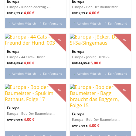
Europa
Europa
Europa - Kinderliederzug -...
Europa - Bob Der Baumeister...
Verkaufspreis
Preis
Verkaufspreis
Preis
4,00 €
4,00 €
UVP 7,99 €
UVP 7,99 €
Abholen Möglich
Kein Versand
Abholen Möglich
Kein Versand
%
%
%
%
Europa
Europa
Europa - 44 Cats - Unser...
Europa - Jöcker, Detlev -...
Verkaufspreis
Preis
Verkaufspreis
Preis
4,00 €
5,00 €
UVP 7,99 €
UVP 11,99 €
Abholen Möglich
Kein Versand
Abholen Möglich
Kein Versand
%
%
%
%
Europa
Europa - Bob Der Baumeister...
Europa
Verkaufspreis
Preis
4,00 €
Europa - Bob Der Baumeister...
UVP 7,99 €
Verkaufspreis
Preis
4,00 €
UVP 7,99 €
Abholen Möglich
Kein Versand
Abholen Möglich
Kein Versand