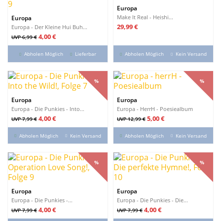
Europa
Make It Real - Heishi...
Europa
Preis
29,99 €
Europa - Der Kleine Hui Buh...
Verkaufspreis
Preis
4,00 €
UVP 6,99 €
Abholen Möglich
Lieferbar
Abholen Möglich
Kein Versand
%
%
%
%
Europa
Europa
Europa - Die Punkies - Into...
Europa - HerrH - Poesiealbum
Verkaufspreis
Preis
Verkaufspreis
Preis
4,00 €
5,00 €
UVP 7,99 €
UVP 12,99 €
Abholen Möglich
Kein Versand
Abholen Möglich
Kein Versand
%
%
%
%
Europa
Europa
Europa - Die Punkies -...
Europa - Die Punkies - Die...
Verkaufspreis
Preis
Verkaufspreis
Preis
4,00 €
4,00 €
UVP 7,99 €
UVP 7,99 €