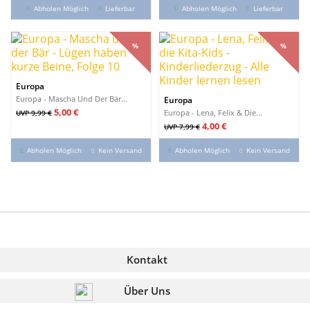
Abholen Möglich
Lieferbar
Abholen Möglich
Lieferbar
%
%
%
%
Europa
Europa - Mascha Und Der Bär...
Europa
Verkaufspreis
Preis
5,00 €
Europa - Lena, Felix & Die...
UVP 9,99 €
Verkaufspreis
Preis
4,00 €
UVP 7,99 €
Abholen Möglich
Kein Versand
Abholen Möglich
Kein Versand
Kontakt
Über Uns