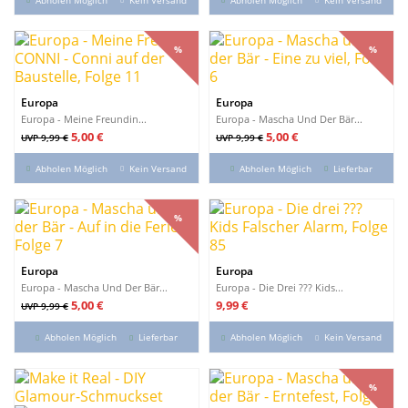
%
%
%
%
Europa
Europa
Europa - Meine Freundin...
Europa - Mascha Und Der Bär...
Verkaufspreis
Preis
Verkaufspreis
Preis
5,00 €
5,00 €
UVP 9,99 €
UVP 9,99 €
Abholen Möglich
Kein Versand
Abholen Möglich
Lieferbar
%
%
Europa
Europa
Europa - Mascha Und Der Bär...
Europa - Die Drei ??? Kids...
Verkaufspreis
Preis
Preis
5,00 €
9,99 €
UVP 9,99 €
Abholen Möglich
Lieferbar
Abholen Möglich
Kein Versand
%
%