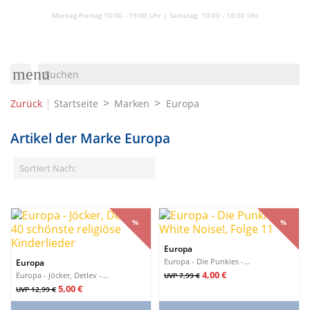
Montag-Freitag 10:00 - 19:00 Uhr | Samstag:
10:00 - 18:00 Uhr
menu
|
Zurück
Startseite
Marken
Europa
Artikel der Marke Europa
Sortiert Nach:
%
%
%
%
Europa
Europa - Die Punkies -...
Europa
Verkaufspreis
Preis
4,00 €
Europa - Jöcker, Detlev -...
UVP 7,99 €
Verkaufspreis
Preis
5,00 €
UVP 12,99 €