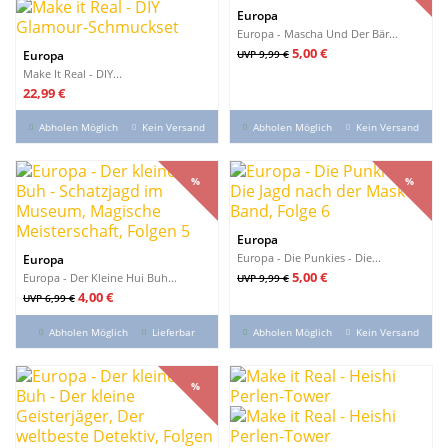
Europa
Europa - Mascha Und Der Bär...
Verkaufspreis
Preis
5,00 €
Europa
UVP 9,99 €
Make It Real - DIY...
Preis
22,99 €
Abholen Möglich
Kein Versand
Abholen Möglich
Kein Versand
%
%
%
%
Europa
Europa - Die Punkies - Die...
Europa
Verkaufspreis
Preis
5,00 €
Europa - Der Kleine Hui Buh...
UVP 9,99 €
Verkaufspreis
Preis
4,00 €
UVP 6,99 €
Abholen Möglich
Lieferbar
Abholen Möglich
Kein Versand
%
%