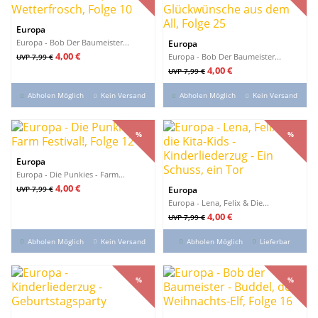
Europa
Europa - Bob Der Baumeister...
Europa
Verkaufspreis
Preis
4,00 €
Europa - Bob Der Baumeister...
UVP 7,99 €
Verkaufspreis
Preis
4,00 €
UVP 7,99 €
Abholen Möglich
Kein Versand
Abholen Möglich
Kein Versand
%
%
%
%
Europa
Europa - Die Punkies - Farm...
Verkaufspreis
Preis
4,00 €
UVP 7,99 €
Europa
Europa - Lena, Felix & Die...
Verkaufspreis
Preis
4,00 €
UVP 7,99 €
Abholen Möglich
Kein Versand
Abholen Möglich
Lieferbar
%
%
%
%