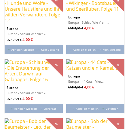
%
%
Europa
Europa - Schlau Wie Vier -...
Verkaufspreis
Preis
4,00 €
Europa
UVP 7,99 €
Europa - Schlau Wie Vier -...
Verkaufspreis
Preis
4,00 €
UVP 7,99 €
Abholen Möglich
Kein Versand
Abholen Möglich
Kein Versand
%
%
%
%
Europa
Europa - 44 Cats - Vier...
Verkaufspreis
Preis
4,00 €
Europa
UVP 7,99 €
Europa - Schlau Wie Vier -...
Verkaufspreis
Preis
4,00 €
UVP 7,99 €
Abholen Möglich
Lieferbar
Abholen Möglich
Lieferbar
%
%
%
%