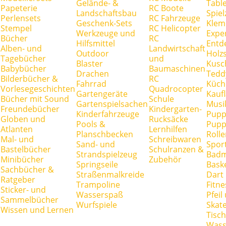
Gelände- &
Tabl
Papeterie
RC Boote
Landschaftsbau
Spie
Perlensets
RC Fahrzeuge
Geschenk-Sets
Klem
Stempel
RC Helicopter
Werkzeuge und
Expe
Bücher
RC
Hilfsmittel
Entd
Alben- und
Landwirtschaft
Outdoor
Holz
Tagebücher
und
Blaster
Kusc
Babybücher
Baumaschinen
Drachen
Tedd
Bilderbücher &
RC
Fahrrad
Küch
Vorlesegeschichten
Quadrocopter
Gartengeräte
Kauf
Bücher mit Sound
Schule
Gartenspielsachen
Musi
Freundebücher
Kindergarten-
Kinderfahrzeuge
Pupp
Globen und
Rucksäcke
Pools &
Pupp
Atlanten
Lernhilfen
Planschbecken
Rolle
Mal- und
Schreibwaren
Sand- und
Spor
Bastelbücher
Schulranzen &
Strandspielzeug
Badm
Minibücher
Zubehör
Springseile
Baske
Sachbücher &
Straßenmalkreide
Dart
Ratgeber
Trampoline
Fitne
Sticker- und
Wasserspaß
Pfei
Sammelbücher
Wurfspiele
Skate
Wissen und Lernen
Tisc
Wass