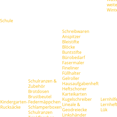
weit
Wint
Schule
Schreibwaren
Anspitzer
Bleistifte
Blöcke
Buntstifte
Bürobedarf
Fasermaler
Fineliner
Füllhalter
Gelroller
Schulranzen &
Hausaufgabenheft
Zubehör
Heftschoner
Brotdosen
Karteikarten
Brustbeutel
Kugelschreiber
Lernhilf
Kindergarten-
Federmäppchen
Lineale &
Lernhef
Rucksäcke
Schlamperboxen
Geodreiecke
Lük
Schulranzen
Linkshänder