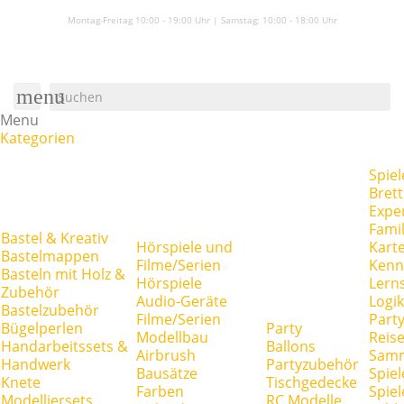
Montag-Freitag 10:00 - 19:00 Uhr | Samstag:
10:00 - 18:00 Uhr
menu
Menu
Kategorien
Spiel
Brett
Expe
Famil
Bastel & Kreativ
Hörspiele und
Kart
Bastelmappen
Filme/Serien
Kenn
Basteln mit Holz &
Hörspiele
Lerns
Zubehör
Audio-Geräte
Logik
Bastelzubehör
Filme/Serien
Party
Bügelperlen
Party
Modellbau
Reise
Handarbeitssets &
Ballons
Airbrush
Samm
Handwerk
Partyzubehör
Bausätze
Spiel
Knete
Tischgedecke
Farben
Spie
Modelliersets
RC Modelle