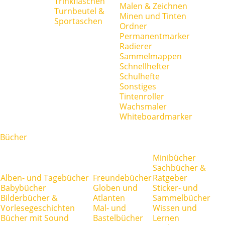
Trinkflaschen
Malen & Zeichnen
Turnbeutel &
Minen und Tinten
Sportaschen
Ordner
Permanentmarker
Radierer
Sammelmappen
Schnellhefter
Schulhefte
Sonstiges
Tintenroller
Wachsmaler
Whiteboardmarker
Bücher
Minibücher
Sachbücher &
Alben- und Tagebücher
Freundebücher
Ratgeber
Babybücher
Globen und
Sticker- und
Bilderbücher &
Atlanten
Sammelbücher
Vorlesegeschichten
Mal- und
Wissen und
Bücher mit Sound
Bastelbücher
Lernen