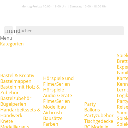
Montag-Freitag 10:00 - 19:00 Uhr | Samstag:
10:00 - 18:00 Uhr
menu
Menu
Kategorien
Spiel
Brett
Expe
Famil
Bastel & Kreativ
Hörspiele und
Kart
Bastelmappen
Filme/Serien
Kenn
Basteln mit Holz &
Hörspiele
Lerns
Zubehör
Audio-Geräte
Logik
Bastelzubehör
Filme/Serien
Party
Bügelperlen
Party
Modellbau
Reise
Handarbeitssets &
Ballons
Airbrush
Samm
Handwerk
Partyzubehör
Bausätze
Spiel
Knete
Tischgedecke
Farben
Spie
Modelliersets
RC Modelle