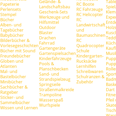
Gelände- &
Tabl
Papeterie
RC Boote
Landschaftsbau
Spie
Perlensets
RC Fahrzeuge
Geschenk-Sets
Klem
Stempel
RC Helicopter
Werkzeuge und
Expe
Bücher
RC
Hilfsmittel
Entd
Alben- und
Landwirtschaft
Outdoor
Holz
Tagebücher
und
Blaster
Kusc
Babybücher
Baumaschinen
Drachen
Tedd
Bilderbücher &
RC
Fahrrad
Küch
Vorlesegeschichten
Quadrocopter
Gartengeräte
Kauf
Bücher mit Sound
Schule
Gartenspielsachen
Musi
Freundebücher
Kindergarten-
Kinderfahrzeuge
Pupp
Globen und
Rucksäcke
Pools &
Pupp
Atlanten
Lernhilfen
Planschbecken
Rolle
Mal- und
Schreibwaren
Sand- und
Spor
Bastelbücher
Schulranzen &
Strandspielzeug
Badm
Minibücher
Zubehör
Springseile
Baske
Sachbücher &
Straßenmalkreide
Dart
Ratgeber
Trampoline
Fitne
Sticker- und
Wasserspaß
Pfei
Sammelbücher
Wurfspiele
Skate
Wissen und Lernen
Tisc
Wass