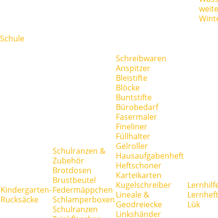
weit
Wint
Schule
Schreibwaren
Anspitzer
Bleistifte
Blöcke
Buntstifte
Bürobedarf
Fasermaler
Fineliner
Füllhalter
Gelroller
Schulranzen &
Hausaufgabenheft
Zubehör
Heftschoner
Brotdosen
Karteikarten
Brustbeutel
Kugelschreiber
Lernhilf
Kindergarten-
Federmäppchen
Lineale &
Lernhef
Rucksäcke
Schlamperboxen
Geodreiecke
Lük
Schulranzen
Linkshänder