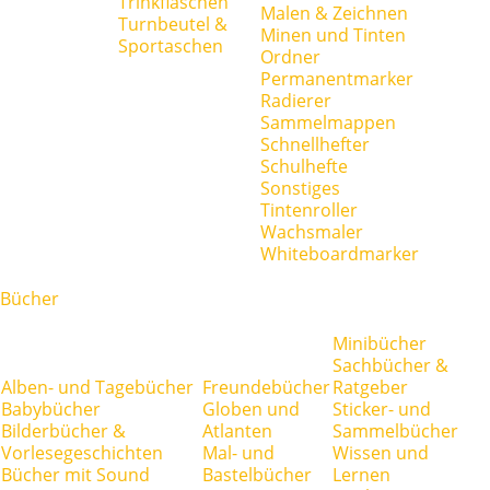
Trinkflaschen
Malen & Zeichnen
Turnbeutel &
Minen und Tinten
Sportaschen
Ordner
Permanentmarker
Radierer
Sammelmappen
Schnellhefter
Schulhefte
Sonstiges
Tintenroller
Wachsmaler
Whiteboardmarker
Bücher
Minibücher
Sachbücher &
Alben- und Tagebücher
Freundebücher
Ratgeber
Babybücher
Globen und
Sticker- und
Bilderbücher &
Atlanten
Sammelbücher
Vorlesegeschichten
Mal- und
Wissen und
Bücher mit Sound
Bastelbücher
Lernen