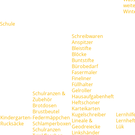
weit
Wint
Schule
Schreibwaren
Anspitzer
Bleistifte
Blöcke
Buntstifte
Bürobedarf
Fasermaler
Fineliner
Füllhalter
Gelroller
Schulranzen &
Hausaufgabenheft
Zubehör
Heftschoner
Brotdosen
Karteikarten
Brustbeutel
Kugelschreiber
Lernhilf
Kindergarten-
Federmäppchen
Lineale &
Lernhef
Rucksäcke
Schlamperboxen
Geodreiecke
Lük
Schulranzen
Linkshänder