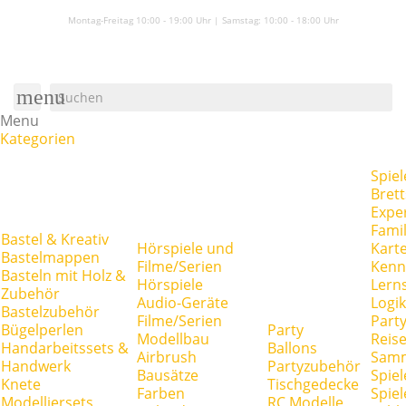
Montag-Freitag 10:00 - 19:00 Uhr | Samstag:
10:00 - 18:00 Uhr
menu
Menu
Kategorien
Spiel
Brett
Expe
Famil
Bastel & Kreativ
Hörspiele und
Kart
Bastelmappen
Filme/Serien
Kenn
Basteln mit Holz &
Hörspiele
Lerns
Zubehör
Audio-Geräte
Logik
Bastelzubehör
Filme/Serien
Party
Bügelperlen
Party
Modellbau
Reise
Handarbeitssets &
Ballons
Airbrush
Samm
Handwerk
Partyzubehör
Bausätze
Spiel
Knete
Tischgedecke
Farben
Spie
Modelliersets
RC Modelle