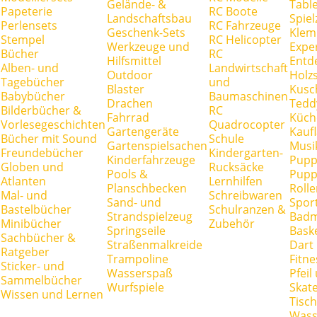
Gelände- &
Tabl
Papeterie
RC Boote
Landschaftsbau
Spie
Perlensets
RC Fahrzeuge
Geschenk-Sets
Klem
Stempel
RC Helicopter
Werkzeuge und
Expe
Bücher
RC
Hilfsmittel
Entd
Alben- und
Landwirtschaft
Outdoor
Holz
Tagebücher
und
Blaster
Kusc
Babybücher
Baumaschinen
Drachen
Tedd
Bilderbücher &
RC
Fahrrad
Küch
Vorlesegeschichten
Quadrocopter
Gartengeräte
Kauf
Bücher mit Sound
Schule
Gartenspielsachen
Musi
Freundebücher
Kindergarten-
Kinderfahrzeuge
Pupp
Globen und
Rucksäcke
Pools &
Pupp
Atlanten
Lernhilfen
Planschbecken
Rolle
Mal- und
Schreibwaren
Sand- und
Spor
Bastelbücher
Schulranzen &
Strandspielzeug
Badm
Minibücher
Zubehör
Springseile
Baske
Sachbücher &
Straßenmalkreide
Dart
Ratgeber
Trampoline
Fitne
Sticker- und
Wasserspaß
Pfei
Sammelbücher
Wurfspiele
Skate
Wissen und Lernen
Tisc
Wass