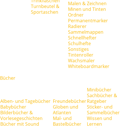
Trinkflaschen
Malen & Zeichnen
Turnbeutel &
Minen und Tinten
Sportaschen
Ordner
Permanentmarker
Radierer
Sammelmappen
Schnellhefter
Schulhefte
Sonstiges
Tintenroller
Wachsmaler
Whiteboardmarker
Bücher
Minibücher
Sachbücher &
Alben- und Tagebücher
Freundebücher
Ratgeber
Babybücher
Globen und
Sticker- und
Bilderbücher &
Atlanten
Sammelbücher
Vorlesegeschichten
Mal- und
Wissen und
Bücher mit Sound
Bastelbücher
Lernen