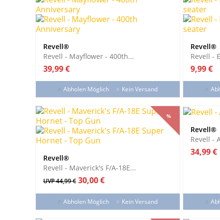
Revell®
Revell®
Revell - Mayflower - 400th...
Revell - 
Preis
Preis
39,99 €
9,99 €
Abholen Möglich
Kein Versand
Abh
%
%
Revell®
Revell -
Preis
34,99 €
Revell®
Revell - Maverick's F/A-18E...
Verkaufspreis
Preis
30,00 €
UVP 44,99 €
Abholen Möglich
Kein Versand
Abh