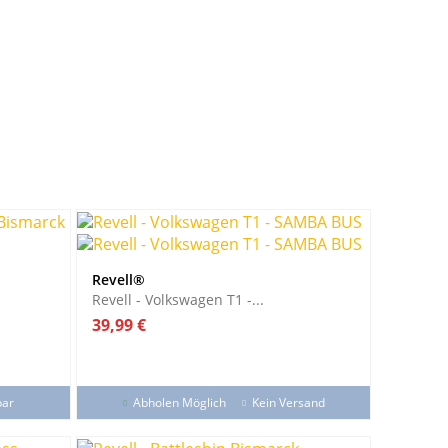
Revell®
Revell - Volkswagen T1 -...
Preis
39,99 €
bar
Abholen Möglich
Kein Versand