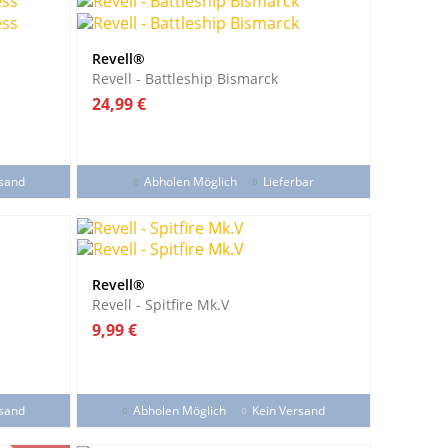
Revell®
Revell - Battleship Bismarck
Preis
24,99 €
rsand
Abholen Möglich
Lieferbar
Revell®
Revell - Spitfire Mk.V
Preis
9,99 €
rsand
Abholen Möglich
Kein Versand