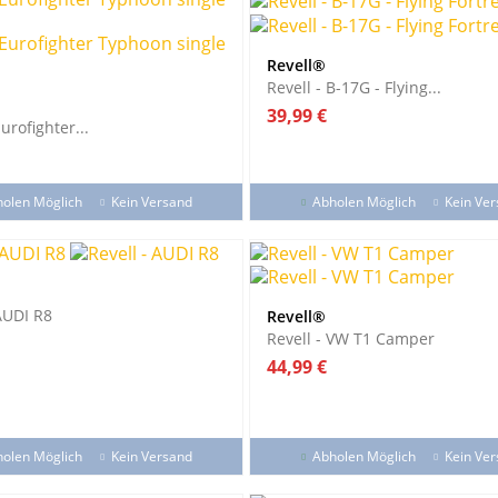
Revell®
Revell - B-17G - Flying...
Preis
39,99 €
Eurofighter...
olen Möglich
Kein Versand
Abholen Möglich
Kein Ve
 AUDI R8
Revell®
Revell - VW T1 Camper
Preis
44,99 €
olen Möglich
Kein Versand
Abholen Möglich
Kein Ve