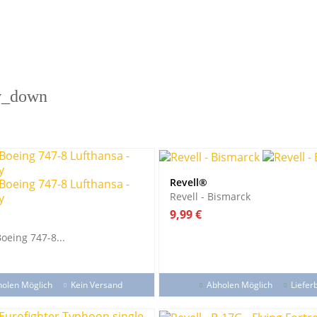
w_down
Revell®
Revell - Bismarck
Preis
9,99 €
Boeing 747-8...
olen Möglich
Kein Versand
Abholen Möglich
Liefer