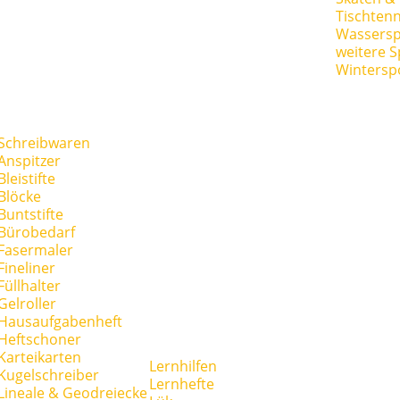
Tischtenn
Wassersp
weitere S
Wintersp
Schreibwaren
Anspitzer
Bleistifte
Blöcke
Buntstifte
Bürobedarf
Fasermaler
Fineliner
Füllhalter
Gelroller
Hausaufgabenheft
Heftschoner
Karteikarten
Lernhilfen
Kugelschreiber
Lernhefte
Lineale & Geodreiecke