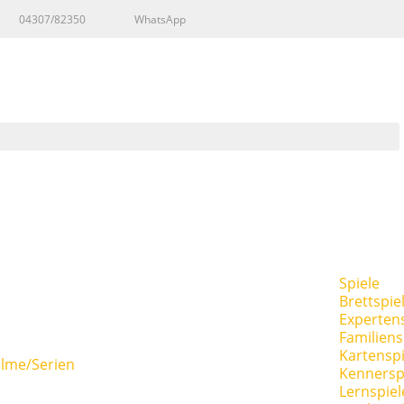
04307/82350
WhatsApp
Spiele
Brettspie
Expertens
Familiens
Kartenspi
ilme/Serien
Kennersp
Lernspiel