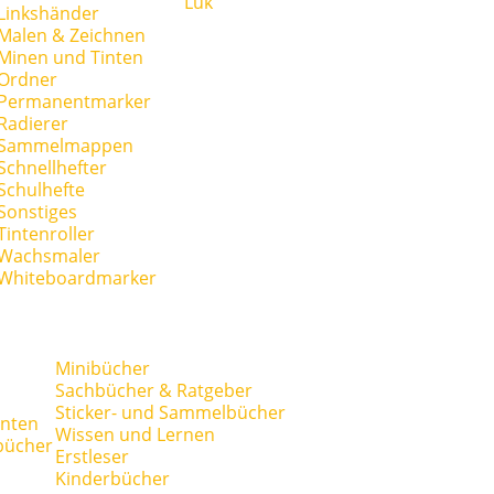
Lük
Linkshänder
Malen & Zeichnen
Minen und Tinten
Ordner
Permanentmarker
Radierer
Sammelmappen
Schnellhefter
Schulhefte
Sonstiges
Tintenroller
Wachsmaler
Whiteboardmarker
Minibücher
Sachbücher & Ratgeber
Sticker- und Sammelbücher
anten
Wissen und Lernen
bücher
Erstleser
Kinderbücher