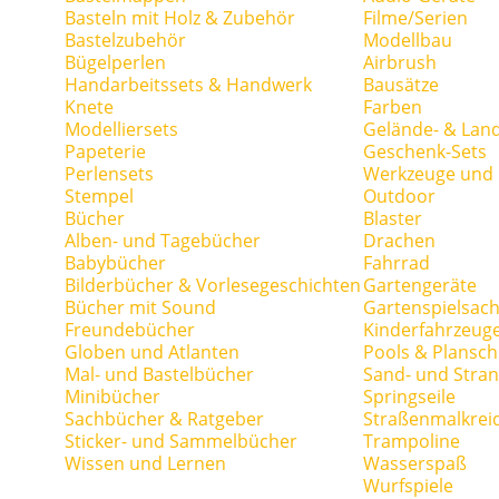
Basteln mit Holz & Zubehör
Filme/Serien
Bastelzubehör
Modellbau
Bügelperlen
Airbrush
Handarbeitssets & Handwerk
Bausätze
Knete
Farben
Modelliersets
Gelände- & Lan
Papeterie
Geschenk-Sets
Perlensets
Werkzeuge und H
Stempel
Outdoor
Bücher
Blaster
Alben- und Tagebücher
Drachen
Babybücher
Fahrrad
Bilderbücher & Vorlesegeschichten
Gartengeräte
Bücher mit Sound
Gartenspielsac
Freundebücher
Kinderfahrzeug
Globen und Atlanten
Pools & Plansc
Mal- und Bastelbücher
Sand- und Stran
Minibücher
Springseile
Sachbücher & Ratgeber
Straßenmalkrei
Sticker- und Sammelbücher
Trampoline
Wissen und Lernen
Wasserspaß
Wurfspiele