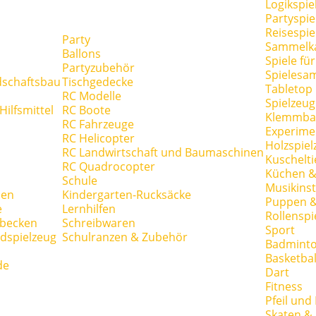
Logikspie
Partyspie
Reisespie
Party
Sammelk
Ballons
Spiele fü
Partyzubehör
Spielesa
dschaftsbau
Tischgedecke
Tabletop
RC Modelle
Spielzeug
ilfsmittel
RC Boote
Klemmba
RC Fahrzeuge
Experime
RC Helicopter
Holzspiel
RC Landwirtschaft und Baumaschinen
Kuschelti
RC Quadrocopter
Küchen &
Schule
Musikins
hen
Kindergarten-Rucksäcke
Puppen 
e
Lernhilfen
Rollenspi
hbecken
Schreibwaren
Sport
dspielzeug
Schulranzen & Zubehör
Badmint
Basketbal
de
Dart
Fitness
Pfeil und
Skaten & 