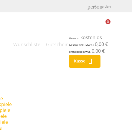
person
Anmelden
0
kostenlos
Versand
0,00 €
Wunschliste
Gutschein
Gesamt (inkl. MwSt.)
0,00 €
enthaltene MwSt.

Kasse
le
piele
piele
ele
iele
e