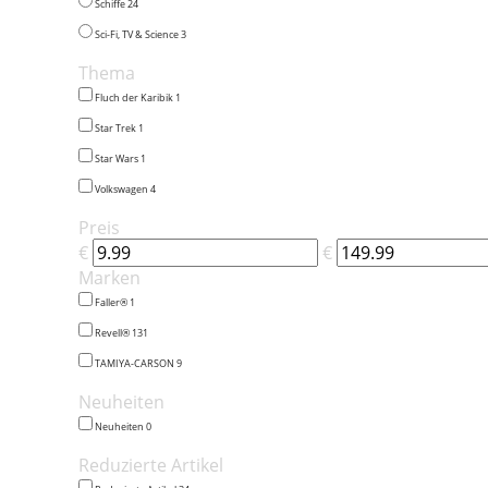
Schiffe
24
Sci-Fi, TV & Science
3
Thema
Fluch der Karibik
1
Star Trek
1
Star Wars
1
Volkswagen
4
Preis
€
€
Marken
Faller®
1
Revell®
131
TAMIYA-CARSON
9
Neuheiten
Neuheiten
0
Reduzierte Artikel