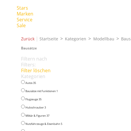
Stars
Marken
Service
Sale
|
Zurück
Startseite
Kategorien
Modellbau
Baus
Bausätze
Filtern nach
Filters:
Filter löschen
Kategorien
Autos
35
Bausätze mit Funktionen
1
Flugzeuge
35
Hubschrauber
3
Militär & Figuren
37
Nutzfahrzeuge & Eisenbahn
5