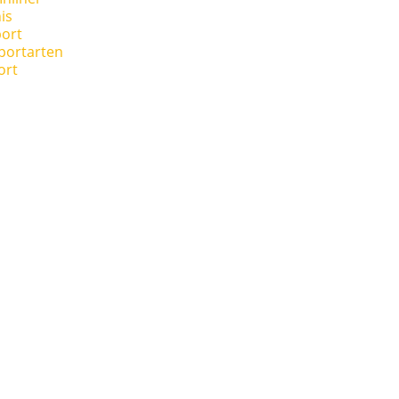
is
ort
portarten
ort