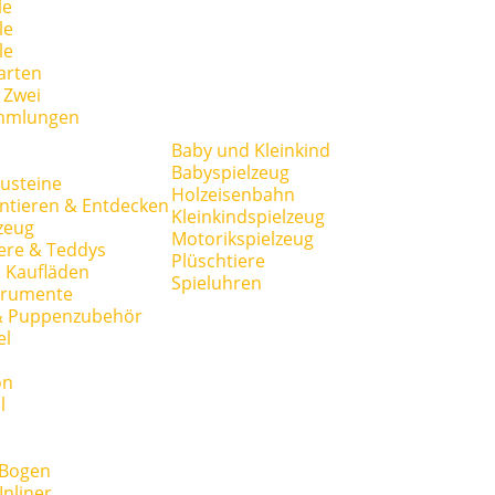
le
le
le
arten
r Zwei
mmlungen
Baby und Kleinkind
Babyspielzeug
usteine
Holzeisenbahn
ntieren & Entdecken
Kleinkindspielzeug
zeug
Motorikspielzeug
ere & Teddys
Plüschtiere
 Kaufläden
Spieluhren
trumente
& Puppenzubehör
el
on
l
 Bogen
Inliner