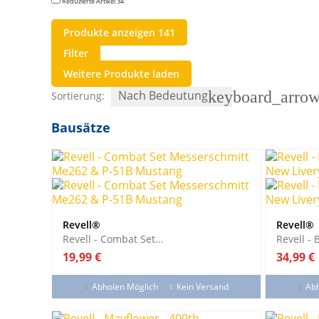
Reduzierte Artikel
34
Produkte anzeigen
141
Filter
Weitere Produkte laden
Nach Bedeutung
keyboard_arro
Sortierung:
Bausätze
Revell®
Revell®
Revell - Combat Set...
Revell - 
Preis
Preis
19,99 €
34,99 €
Abholen Möglich
Kein Versand
Abh