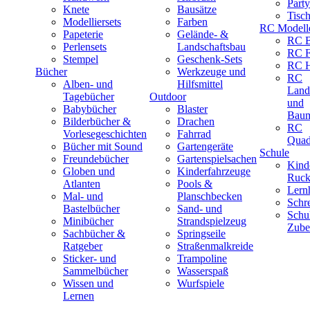
Part
Knete
Bausätze
Tisc
Modelliersets
Farben
RC Modell
Papeterie
Gelände- &
RC B
Perlensets
Landschaftsbau
RC F
Stempel
Geschenk-Sets
RC H
Bücher
Werkzeuge und
RC
Alben- und
Hilfsmittel
Land
Tagebücher
Outdoor
und
Babybücher
Blaster
Baum
Bilderbücher &
Drachen
RC
Vorlesegeschichten
Fahrrad
Quad
Bücher mit Sound
Gartengeräte
Schule
Freundebücher
Gartenspielsachen
Kind
Globen und
Kinderfahrzeuge
Ruck
Atlanten
Pools &
Lernh
Mal- und
Planschbecken
Schr
Bastelbücher
Sand- und
Schu
Minibücher
Strandspielzeug
Zube
Sachbücher &
Springseile
Ratgeber
Straßenmalkreide
Sticker- und
Trampoline
Sammelbücher
Wasserspaß
Wissen und
Wurfspiele
Lernen