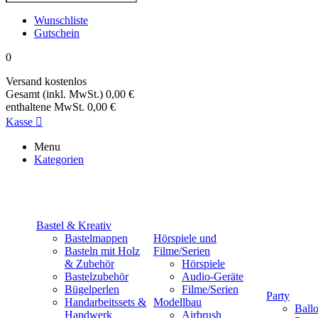
Wunschliste
Gutschein
0
Versand
kostenlos
Gesamt (inkl. MwSt.)
0,00 €
enthaltene MwSt.
0,00 €
Kasse

Menu
Kategorien
Bastel & Kreativ
Bastelmappen
Hörspiele und
Basteln mit Holz
Filme/Serien
& Zubehör
Hörspiele
Bastelzubehör
Audio-Geräte
Bügelperlen
Filme/Serien
Party
Handarbeitssets &
Modellbau
Ball
Handwerk
Airbrush