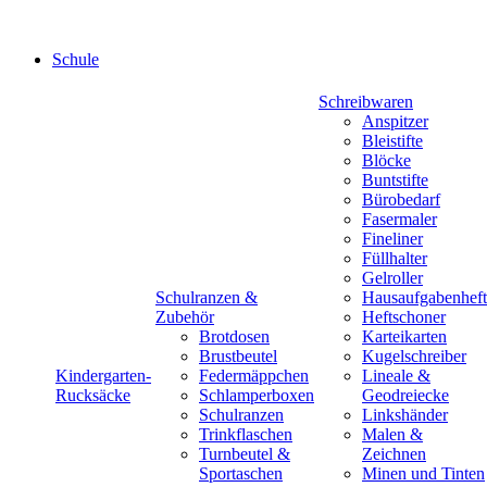
Schule
Schreibwaren
Anspitzer
Bleistifte
Blöcke
Buntstifte
Bürobedarf
Fasermaler
Fineliner
Füllhalter
Gelroller
Schulranzen &
Hausaufgabenheft
Zubehör
Heftschoner
Brotdosen
Karteikarten
Brustbeutel
Kugelschreiber
Kindergarten-
Federmäppchen
Lineale &
Rucksäcke
Schlamperboxen
Geodreiecke
Schulranzen
Linkshänder
Trinkflaschen
Malen &
Turnbeutel &
Zeichnen
Sportaschen
Minen und Tinten