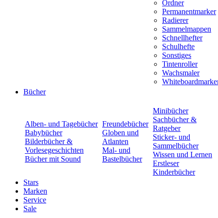
Ordner
Permanentmarker
Radierer
Sammelmappen
Schnellhefter
Schulhefte
Sonstiges
Tintenroller
Wachsmaler
Whiteboardmarke
Bücher
Minibücher
Sachbücher &
Alben- und Tagebücher
Freundebücher
Ratgeber
Babybücher
Globen und
Sticker- und
Bilderbücher &
Atlanten
Sammelbücher
Vorlesegeschichten
Mal- und
Wissen und Lernen
Bücher mit Sound
Bastelbücher
Erstleser
Kinderbücher
Stars
Marken
Service
Sale