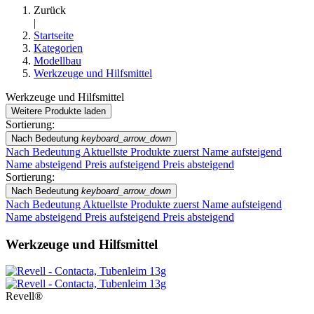
Zurück
|
Startseite
Kategorien
Modellbau
Werkzeuge und Hilfsmittel
Werkzeuge und Hilfsmittel
Weitere Produkte laden
Filters:
Sortierung:
Filter löschen
Nach Bedeutung
keyboard_arrow_down
Preis
Nach Bedeutung
Aktuellste Produkte zuerst
Name aufsteigend
€
€
Name absteigend
Preis aufsteigend
Preis absteigend
Marken
Sortierung:
Nach Bedeutung
keyboard_arrow_down
CARSON
4
Nach Bedeutung
Aktuellste Produkte zuerst
Name aufsteigend
Revell®
57
Name absteigend
Preis aufsteigend
Preis absteigend
Neuheiten
Werkzeuge und Hilfsmittel
Neuheiten
0
Reduzierte Artikel
Revell®
Reduzierte Artikel
2