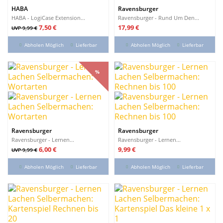
HABA
Ravensburger
HABA - LogiCase Extension...
Ravensburger - Rund Um Den...
Verkaufspreis
Preis
Preis
7,50 €
17,99 €
UVP 9,99 €
Abholen Möglich
Lieferbar
Abholen Möglich
Lieferbar
%
%
Ravensburger
Ravensburger
Ravensburger - Lernen...
Ravensburger - Lernen...
Verkaufspreis
Preis
Preis
6,00 €
9,99 €
UVP 9,99 €
Abholen Möglich
Lieferbar
Abholen Möglich
Lieferbar