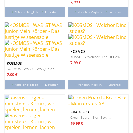
Preis
7,99 €
Abholen Möglich
Lieferbar
Abholen Möglich
Lieferbar
KOSMOS
KOSMOS - Welcher Dino Ist Das?
Preis
7,99 €
KOSMOS
KOSMOS - WAS IST WAS Junior...
Preis
7,99 €
Abholen Möglich
Lieferbar
Abholen Möglich
Lieferbar
BRAIN BOX
Green Board - BrainBox -...
Preis
19,99 €