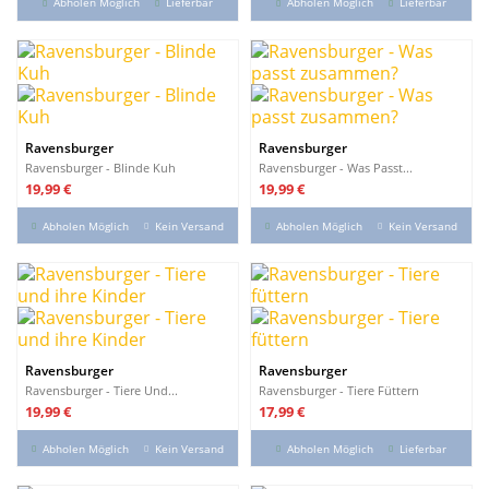
Abholen Möglich
Lieferbar
Abholen Möglich
Lieferbar
Ravensburger
Ravensburger
Ravensburger - Blinde Kuh
Ravensburger - Was Passt...
Preis
Preis
19,99 €
19,99 €
Abholen Möglich
Kein Versand
Abholen Möglich
Kein Versand
Ravensburger
Ravensburger
Ravensburger - Tiere Und...
Ravensburger - Tiere Füttern
Preis
Preis
19,99 €
17,99 €
Abholen Möglich
Kein Versand
Abholen Möglich
Lieferbar