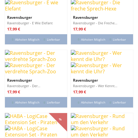
Ravensburger
Ravensburger
Ravensburger - E Wie Elefant
Ravensburger - Die Freche...
Preis
Preis
17,99 €
17,99 €
Abholen Möglich
Lieferbar
Abholen Möglich
Lieferbar
Ravensburger
Ravensburger
Ravensburger - Der...
Ravensburger - Wer Kennt...
Preis
Preis
17,99 €
17,99 €
Abholen Möglich
Lieferbar
Abholen Möglich
Lieferbar
%
%