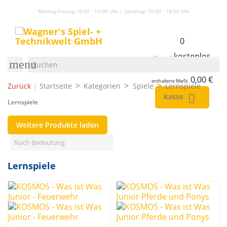
Montag-Freitag 10:00 - 19:00 Uhr | Samstag:
10:00 - 18:00 Uhr
0
kostenlos
Versand
menu
0,00 €
Gesamt (inkl. MwSt.)
0,00 €
enthaltene MwSt.
|
Zurück
Startseite
Kategorien
Spiele
Lernspiele
Kasse

Lernspiele
Weitere Produkte laden
Filters:
Filter löschen
Nach Bedeutung
Thema
Lernspiele
Janosch
1
Was ist Was
6
Preis
€
€