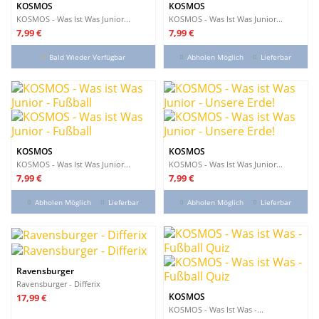
Marken
KOSMOS
KOSMOS
KOSMOS - Was Ist Was Junior...
KOSMOS - Was Ist Was Junior...
BRAIN BOX
4
Preis
Preis
7,99 €
7,99 €
HABA
1
Bald Wieder Verfügbar
Abholen Möglich
Lieferbar
KOSMOS
7
Ravensburger
30
Neuheiten
Neuheiten
0
Reduzierte Artikel
KOSMOS
KOSMOS
KOSMOS - Was Ist Was Junior...
KOSMOS - Was Ist Was Junior...
Reduzierte Artikel
2
Preis
Preis
7,99 €
7,99 €
Produkte anzeigen
42
Abholen Möglich
Lieferbar
Abholen Möglich
Lieferbar
Ravensburger
Ravensburger - Differix
Preis
KOSMOS
17,99 €
KOSMOS - Was Ist Was -...