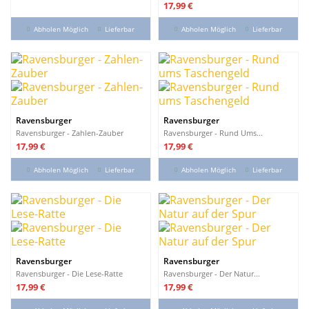
Preis
17,99 €
Abholen Möglich
Lieferbar
Abholen Möglich
Lieferbar
Ravensburger
Ravensburger
Ravensburger - Zahlen-Zauber
Ravensburger - Rund Ums...
Preis
Preis
17,99 €
17,99 €
Abholen Möglich
Lieferbar
Abholen Möglich
Lieferbar
Ravensburger
Ravensburger
Ravensburger - Die Lese-Ratte
Ravensburger - Der Natur...
Preis
Preis
17,99 €
17,99 €