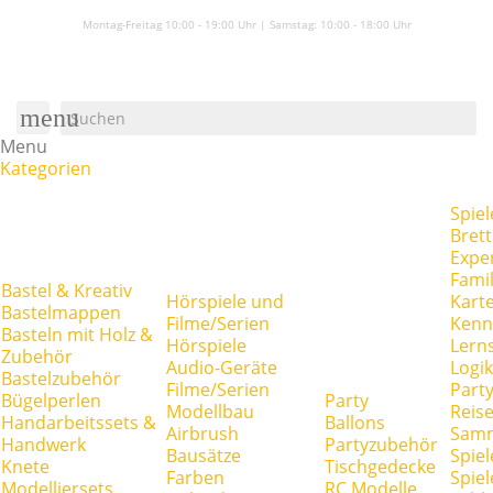
Montag-Freitag 10:00 - 19:00 Uhr | Samstag:
10:00 - 18:00 Uhr
menu
Menu
Kategorien
Spiel
Brett
Expe
Famil
Bastel & Kreativ
Hörspiele und
Kart
Bastelmappen
Filme/Serien
Kenn
Basteln mit Holz &
Hörspiele
Lerns
Zubehör
Audio-Geräte
Logik
Bastelzubehör
Filme/Serien
Party
Bügelperlen
Party
Modellbau
Reise
Handarbeitssets &
Ballons
Airbrush
Samm
Handwerk
Partyzubehör
Bausätze
Spiel
Knete
Tischgedecke
Farben
Spie
Modelliersets
RC Modelle