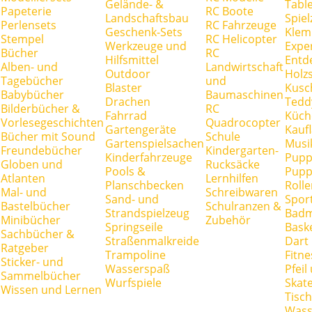
Gelände- &
Tabl
Papeterie
RC Boote
Landschaftsbau
Spie
Perlensets
RC Fahrzeuge
Geschenk-Sets
Klem
Stempel
RC Helicopter
Werkzeuge und
Expe
Bücher
RC
Hilfsmittel
Entd
Alben- und
Landwirtschaft
Outdoor
Holz
Tagebücher
und
Blaster
Kusc
Babybücher
Baumaschinen
Drachen
Tedd
Bilderbücher &
RC
Fahrrad
Küch
Vorlesegeschichten
Quadrocopter
Gartengeräte
Kauf
Bücher mit Sound
Schule
Gartenspielsachen
Musi
Freundebücher
Kindergarten-
Kinderfahrzeuge
Pupp
Globen und
Rucksäcke
Pools &
Pupp
Atlanten
Lernhilfen
Planschbecken
Rolle
Mal- und
Schreibwaren
Sand- und
Spor
Bastelbücher
Schulranzen &
Strandspielzeug
Badm
Minibücher
Zubehör
Springseile
Baske
Sachbücher &
Straßenmalkreide
Dart
Ratgeber
Trampoline
Fitne
Sticker- und
Wasserspaß
Pfei
Sammelbücher
Wurfspiele
Skate
Wissen und Lernen
Tisc
Wass