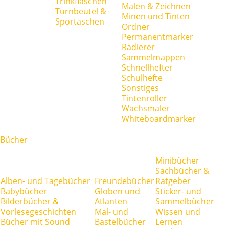
Trinkflaschen
Malen & Zeichnen
Turnbeutel &
Minen und Tinten
Sportaschen
Ordner
Permanentmarker
Radierer
Sammelmappen
Schnellhefter
Schulhefte
Sonstiges
Tintenroller
Wachsmaler
Whiteboardmarker
Bücher
Minibücher
Sachbücher &
Alben- und Tagebücher
Freundebücher
Ratgeber
Babybücher
Globen und
Sticker- und
Bilderbücher &
Atlanten
Sammelbücher
Vorlesegeschichten
Mal- und
Wissen und
Bücher mit Sound
Bastelbücher
Lernen