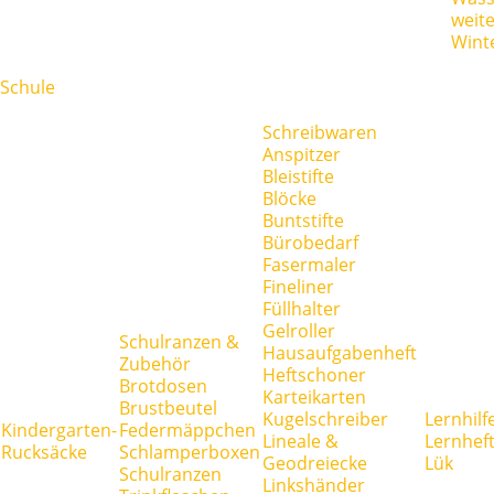
weit
Wint
Schule
Schreibwaren
Anspitzer
Bleistifte
Blöcke
Buntstifte
Bürobedarf
Fasermaler
Fineliner
Füllhalter
Gelroller
Schulranzen &
Hausaufgabenheft
Zubehör
Heftschoner
Brotdosen
Karteikarten
Brustbeutel
Kugelschreiber
Lernhilf
Kindergarten-
Federmäppchen
Lineale &
Lernhef
Rucksäcke
Schlamperboxen
Geodreiecke
Lük
Schulranzen
Linkshänder