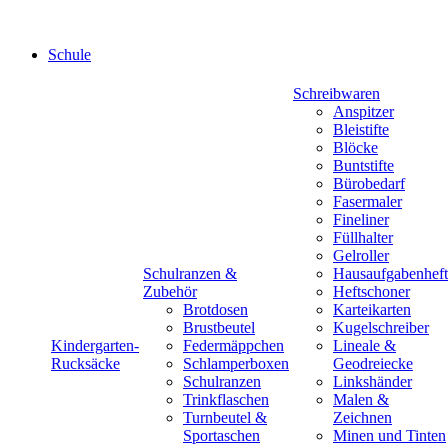
Schule
Schreibwaren
Anspitzer
Bleistifte
Blöcke
Buntstifte
Bürobedarf
Fasermaler
Fineliner
Füllhalter
Gelroller
Schulranzen &
Hausaufgabenheft
Zubehör
Heftschoner
Brotdosen
Karteikarten
Brustbeutel
Kugelschreiber
Kindergarten-
Federmäppchen
Lineale &
Rucksäcke
Schlamperboxen
Geodreiecke
Schulranzen
Linkshänder
Trinkflaschen
Malen &
Turnbeutel &
Zeichnen
Sportaschen
Minen und Tinten