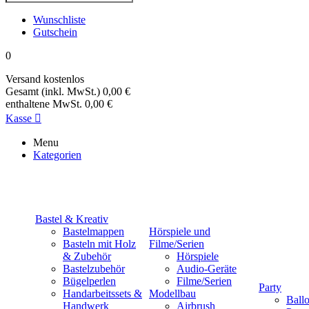
Wunschliste
Gutschein
0
Versand
kostenlos
Gesamt (inkl. MwSt.)
0,00 €
enthaltene MwSt.
0,00 €
Kasse

Menu
Kategorien
Bastel & Kreativ
Bastelmappen
Hörspiele und
Basteln mit Holz
Filme/Serien
& Zubehör
Hörspiele
Bastelzubehör
Audio-Geräte
Bügelperlen
Filme/Serien
Party
Handarbeitssets &
Modellbau
Ball
Handwerk
Airbrush