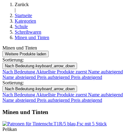
Zurück
|
Startseite
Kategorien
Schule
Schreibwaren
Minen und Tinten
Minen und Tinten
Weitere Produkte laden
Filters:
Sortierung:
Filter löschen
Nach Bedeutung
keyboard_arrow_down
Preis
Nach Bedeutung
Aktuellste Produkte zuerst
Name aufsteigend
€
€
Name absteigend
Preis aufsteigend
Preis absteigend
Marken
Sortierung:
Nach Bedeutung
keyboard_arrow_down
Pelikan
1
Nach Bedeutung
Aktuellste Produkte zuerst
Name aufsteigend
Pilot Pen
1
Name absteigend
Preis aufsteigend
Preis absteigend
Neuheiten
Minen und Tinten
Neuheiten
0
Pelikan
Reduzierte Artikel