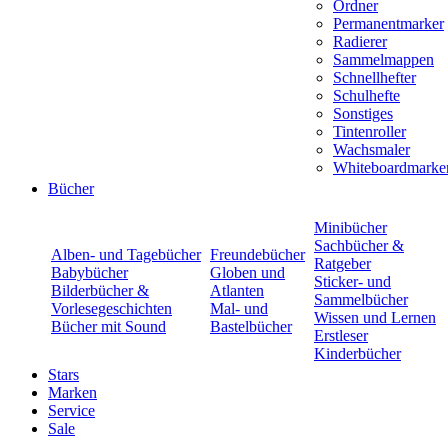
Ordner
Permanentmarker
Radierer
Sammelmappen
Schnellhefter
Schulhefte
Sonstiges
Tintenroller
Wachsmaler
Whiteboardmarke
Bücher
Minibücher
Sachbücher &
Alben- und Tagebücher
Freundebücher
Ratgeber
Babybücher
Globen und
Sticker- und
Bilderbücher &
Atlanten
Sammelbücher
Vorlesegeschichten
Mal- und
Wissen und Lernen
Bücher mit Sound
Bastelbücher
Erstleser
Kinderbücher
Stars
Marken
Service
Sale