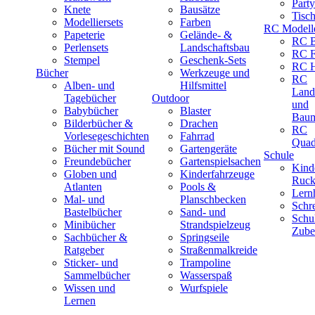
Part
Knete
Bausätze
Tisc
Modelliersets
Farben
RC Modell
Papeterie
Gelände- &
RC B
Perlensets
Landschaftsbau
RC F
Stempel
Geschenk-Sets
RC H
Bücher
Werkzeuge und
RC
Alben- und
Hilfsmittel
Land
Tagebücher
Outdoor
und
Babybücher
Blaster
Baum
Bilderbücher &
Drachen
RC
Vorlesegeschichten
Fahrrad
Quad
Bücher mit Sound
Gartengeräte
Schule
Freundebücher
Gartenspielsachen
Kind
Globen und
Kinderfahrzeuge
Ruck
Atlanten
Pools &
Lernh
Mal- und
Planschbecken
Schr
Bastelbücher
Sand- und
Schu
Minibücher
Strandspielzeug
Zube
Sachbücher &
Springseile
Ratgeber
Straßenmalkreide
Sticker- und
Trampoline
Sammelbücher
Wasserspaß
Wissen und
Wurfspiele
Lernen