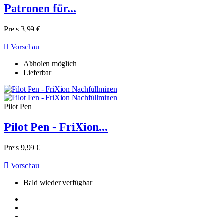
Patronen für...
Reduzierte Artikel
0
Produkte anzeigen
2
Preis
3,99 €

Vorschau
Abholen möglich
Lieferbar
Pilot Pen
Pilot Pen - FriXion...
Preis
9,99 €

Vorschau
Bald wieder verfügbar