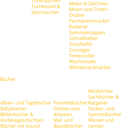
Trinkflaschen
Malen & Zeichnen
Turnbeutel &
Minen und Tinten
Sportaschen
Ordner
Permanentmarker
Radierer
Sammelmappen
Schnellhefter
Schulhefte
Sonstiges
Tintenroller
Wachsmaler
Whiteboardmarker
Bücher
Minibücher
Sachbücher &
Alben- und Tagebücher
Freundebücher
Ratgeber
Babybücher
Globen und
Sticker- und
Bilderbücher &
Atlanten
Sammelbücher
Vorlesegeschichten
Mal- und
Wissen und
Bücher mit Sound
Bastelbücher
Lernen