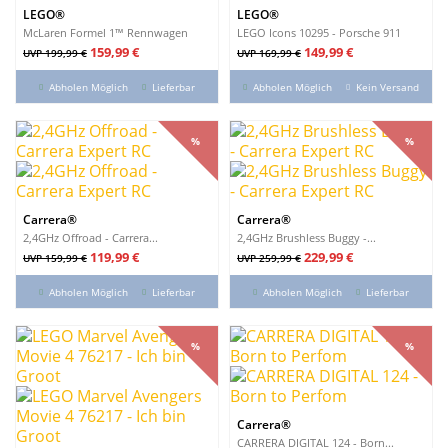
LEGO®
3
LEGO®
LEGO®
McLaren Formel 1™ Rennwagen
LEGO Icons 10295 - Porsche 911
Neuheiten
Verkaufspreis
Preis
Verkaufspreis
Preis
159,99 €
149,99 €
UVP 199,99 €
UVP 169,99 €
Neuheiten
0
Abholen Möglich
Lieferbar
Abholen Möglich
Kein Versand
Reduzierte Artikel
Reduzierte Artikel
9
%
%
%
%
Produkte anzeigen
9
Carrera®
Carrera®
2,4GHz Offroad - Carrera...
2,4GHz Brushless Buggy -...
Verkaufspreis
Preis
Verkaufspreis
Preis
119,99 €
229,99 €
UVP 159,99 €
UVP 259,99 €
Abholen Möglich
Lieferbar
Abholen Möglich
Lieferbar
%
%
%
%
Carrera®
CARRERA DIGITAL 124 - Born...