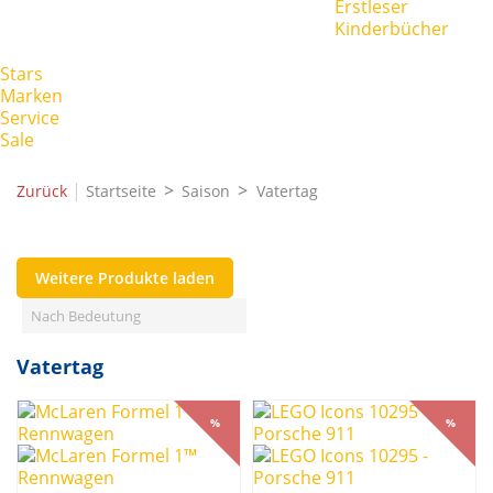
Erstleser
Kinderbücher
Stars
Marken
Service
Sale
|
Zurück
Startseite
Saison
Vatertag
Weitere Produkte laden
Filters:
Filter löschen
Nach Bedeutung
Thema
Vatertag
Marvel
1
Preis
%
%
€
€
%
%
Marken
Carrera®
6