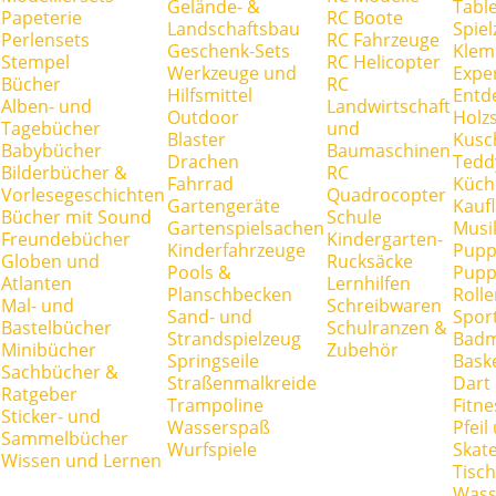
Gelände- &
Tabl
Papeterie
RC Boote
Landschaftsbau
Spie
Perlensets
RC Fahrzeuge
Geschenk-Sets
Klem
Stempel
RC Helicopter
Werkzeuge und
Expe
Bücher
RC
Hilfsmittel
Entd
Alben- und
Landwirtschaft
Outdoor
Holz
Tagebücher
und
Blaster
Kusc
Babybücher
Baumaschinen
Drachen
Tedd
Bilderbücher &
RC
Fahrrad
Küch
Vorlesegeschichten
Quadrocopter
Gartengeräte
Kauf
Bücher mit Sound
Schule
Gartenspielsachen
Musi
Freundebücher
Kindergarten-
Kinderfahrzeuge
Pupp
Globen und
Rucksäcke
Pools &
Pupp
Atlanten
Lernhilfen
Planschbecken
Rolle
Mal- und
Schreibwaren
Sand- und
Spor
Bastelbücher
Schulranzen &
Strandspielzeug
Badm
Minibücher
Zubehör
Springseile
Baske
Sachbücher &
Straßenmalkreide
Dart
Ratgeber
Trampoline
Fitne
Sticker- und
Wasserspaß
Pfei
Sammelbücher
Wurfspiele
Skate
Wissen und Lernen
Tisc
Wass