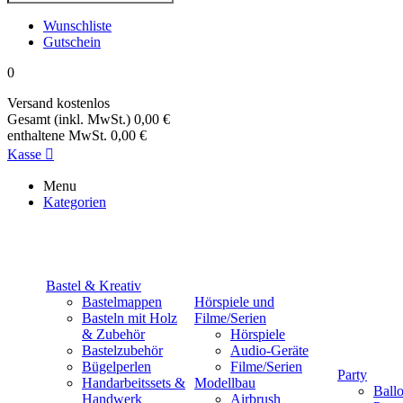
Wunschliste
Gutschein
0
Versand
kostenlos
Gesamt (inkl. MwSt.)
0,00 €
enthaltene MwSt.
0,00 €
Kasse

Menu
Kategorien
Bastel & Kreativ
Bastelmappen
Hörspiele und
Basteln mit Holz
Filme/Serien
& Zubehör
Hörspiele
Bastelzubehör
Audio-Geräte
Bügelperlen
Filme/Serien
Party
Handarbeitssets &
Modellbau
Ball
Handwerk
Airbrush