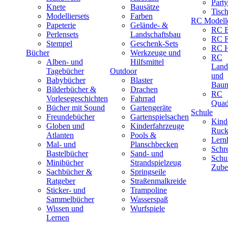
Part
Knete
Bausätze
Tisc
Modelliersets
Farben
RC Modell
Papeterie
Gelände- &
RC B
Perlensets
Landschaftsbau
RC F
Stempel
Geschenk-Sets
RC H
Bücher
Werkzeuge und
RC
Alben- und
Hilfsmittel
Land
Tagebücher
Outdoor
und
Babybücher
Blaster
Baum
Bilderbücher &
Drachen
RC
Vorlesegeschichten
Fahrrad
Quad
Bücher mit Sound
Gartengeräte
Schule
Freundebücher
Gartenspielsachen
Kind
Globen und
Kinderfahrzeuge
Ruck
Atlanten
Pools &
Lernh
Mal- und
Planschbecken
Schr
Bastelbücher
Sand- und
Schu
Minibücher
Strandspielzeug
Zube
Sachbücher &
Springseile
Ratgeber
Straßenmalkreide
Sticker- und
Trampoline
Sammelbücher
Wasserspaß
Wissen und
Wurfspiele
Lernen