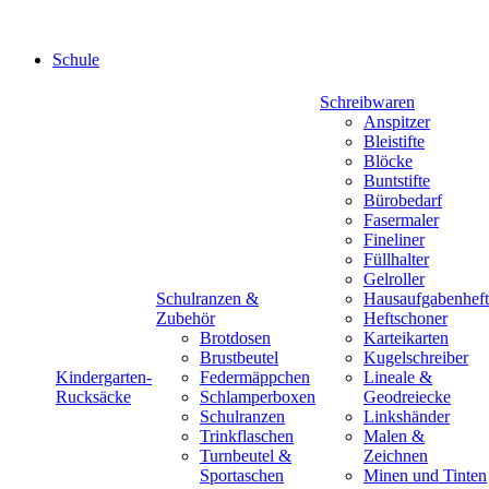
Schule
Schreibwaren
Anspitzer
Bleistifte
Blöcke
Buntstifte
Bürobedarf
Fasermaler
Fineliner
Füllhalter
Gelroller
Schulranzen &
Hausaufgabenheft
Zubehör
Heftschoner
Brotdosen
Karteikarten
Brustbeutel
Kugelschreiber
Kindergarten-
Federmäppchen
Lineale &
Rucksäcke
Schlamperboxen
Geodreiecke
Schulranzen
Linkshänder
Trinkflaschen
Malen &
Turnbeutel &
Zeichnen
Sportaschen
Minen und Tinten