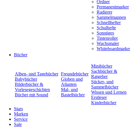
Ordner
Permanentmarker
Radierer
Sammelmappen
Schnellhefter
Schulhefte
Sonstiges
Tintenroller
Wachsmaler
Whiteboardmarke
Bücher
Minibücher
Sachbücher &
Alben- und Tagebücher
Freundebücher
Ratgeber
Babybücher
Globen und
Sticker- und
Bilderbücher &
Atlanten
Sammelbücher
Vorlesegeschichten
Mal- und
Wissen und Lernen
Bücher mit Sound
Bastelbücher
Erstleser
Kinderbücher
Stars
Marken
Service
Sale