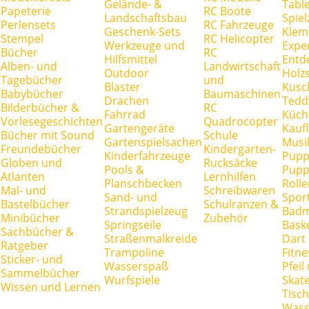
Gelände- &
Tabl
Papeterie
RC Boote
Landschaftsbau
Spie
Perlensets
RC Fahrzeuge
Geschenk-Sets
Klem
Stempel
RC Helicopter
Werkzeuge und
Expe
Bücher
RC
Hilfsmittel
Entd
Alben- und
Landwirtschaft
Outdoor
Holz
Tagebücher
und
Blaster
Kusc
Babybücher
Baumaschinen
Drachen
Tedd
Bilderbücher &
RC
Fahrrad
Küch
Vorlesegeschichten
Quadrocopter
Gartengeräte
Kauf
Bücher mit Sound
Schule
Gartenspielsachen
Musi
Freundebücher
Kindergarten-
Kinderfahrzeuge
Pupp
Globen und
Rucksäcke
Pools &
Pupp
Atlanten
Lernhilfen
Planschbecken
Rolle
Mal- und
Schreibwaren
Sand- und
Spor
Bastelbücher
Schulranzen &
Strandspielzeug
Badm
Minibücher
Zubehör
Springseile
Baske
Sachbücher &
Straßenmalkreide
Dart
Ratgeber
Trampoline
Fitne
Sticker- und
Wasserspaß
Pfei
Sammelbücher
Wurfspiele
Skate
Wissen und Lernen
Tisc
Wass