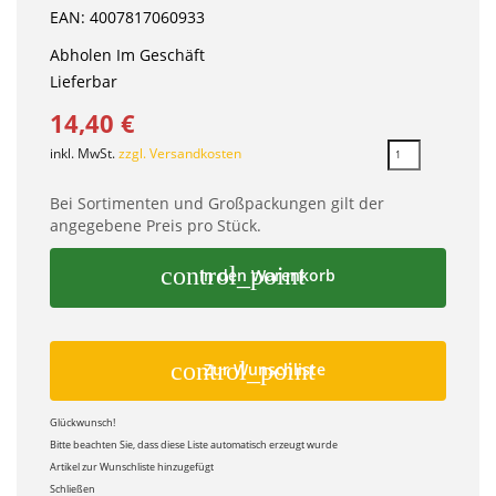
EAN: 4007817060933
Abholen Im Geschäft
Lieferbar
14,40 €
inkl. MwSt.
zzgl. Versandkosten
Bei Sortimenten und Großpackungen gilt der
angegebene Preis pro Stück.
control_point
In den Warenkorb
control_point
Zur Wunschliste
Glückwunsch!
Bitte beachten Sie, dass diese Liste automatisch erzeugt wurde
Artikel zur Wunschliste hinzugefügt
Schließen