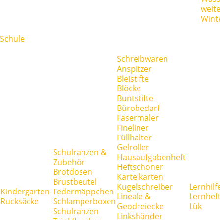
weit
Wint
Schule
Schreibwaren
Anspitzer
Bleistifte
Blöcke
Buntstifte
Bürobedarf
Fasermaler
Fineliner
Füllhalter
Gelroller
Schulranzen &
Hausaufgabenheft
Zubehör
Heftschoner
Brotdosen
Karteikarten
Brustbeutel
Kugelschreiber
Lernhilf
Kindergarten-
Federmäppchen
Lineale &
Lernhef
Rucksäcke
Schlamperboxen
Geodreiecke
Lük
Schulranzen
Linkshänder