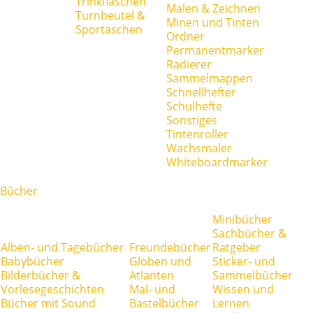
Trinkflaschen
Malen & Zeichnen
Turnbeutel &
Minen und Tinten
Sportaschen
Ordner
Permanentmarker
Radierer
Sammelmappen
Schnellhefter
Schulhefte
Sonstiges
Tintenroller
Wachsmaler
Whiteboardmarker
Bücher
Minibücher
Sachbücher &
Alben- und Tagebücher
Freundebücher
Ratgeber
Babybücher
Globen und
Sticker- und
Bilderbücher &
Atlanten
Sammelbücher
Vorlesegeschichten
Mal- und
Wissen und
Bücher mit Sound
Bastelbücher
Lernen