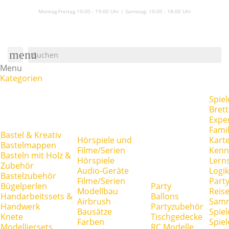
Montag-Freitag 10:00 - 19:00 Uhr | Samstag:
10:00 - 18:00 Uhr
menu
Menu
Kategorien
Spiel
Brett
Expe
Famil
Bastel & Kreativ
Hörspiele und
Kart
Bastelmappen
Filme/Serien
Kenn
Basteln mit Holz &
Hörspiele
Lerns
Zubehör
Audio-Geräte
Logik
Bastelzubehör
Filme/Serien
Party
Bügelperlen
Party
Modellbau
Reise
Handarbeitssets &
Ballons
Airbrush
Samm
Handwerk
Partyzubehör
Bausätze
Spiel
Knete
Tischgedecke
Farben
Spie
Modelliersets
RC Modelle