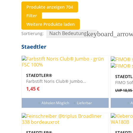
Produkte anzeigen
704
Filter
Weitere Produkte laden
Nach Bedeutung
keyboard_arro
Sortierung:
Staedtler
STAEDTLER®
STAEDT
Farbstift Noris Club® Jumbo...
FIMO Soft
Preis
1,45 €
Verkauf
UVP 18,95
Abholen Möglich
Lieferbar
A
STAEDTLER®
STAEDT