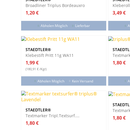
Broadliner Triplus Bordeauxro
Kleberol
Preis
Preis
1,20 €
3,49 €
Abholen Möglich
Lieferbar
A
STAEDTLER®
STAEDT
Klebestift Pritt 11g WA11
Textmarke
Preis
Preis
1,99 €
1,80 €
(180,91 € /Kgr)
Abholen Möglich
Kein Versand
A
STAEDT
STAEDTLER®
Textmarke
Textmarker Tripl.textsurf....
Preis
1,80 €
Preis
1,80 €