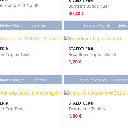
STAEDTLER®
ler Comp.Pritt Np BK
Buntstift Buddy, 12er
Preis
30,40 €
bholen Möglich
Lieferbar
Abholen Möglich
Liefer
LER®
STAEDTLER®
r Triplus Texts....
Broadliner Triplus Violett
Preis
1,20 €
bholen Möglich
Lieferbar
Abholen Möglich
Kein Ve
LER®
STAEDTLER®
r Trip.texts....
Textmarker Triplus...
Preis
1,80 €