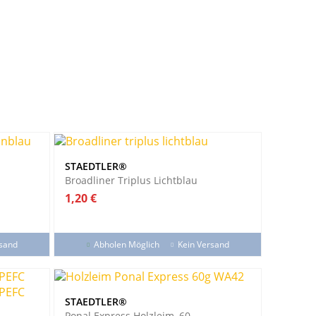
STAEDTLER®
Broadliner Triplus Lichtblau
Preis
1,20 €
rsand
Abholen Möglich
Kein Versand
STAEDTLER®
Ponal Express Holzleim, 60...