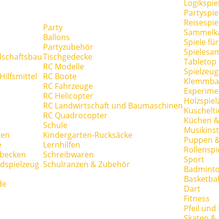
Logikspie
Partyspie
Reisespie
Party
Sammelk
Ballons
Spiele fü
Partyzubehör
Spielesa
dschaftsbau
Tischgedecke
Tabletop
RC Modelle
Spielzeug
ilfsmittel
RC Boote
Klemmba
RC Fahrzeuge
Experime
RC Helicopter
Holzspiel
RC Landwirtschaft und Baumaschinen
Kuschelti
RC Quadrocopter
Küchen &
Schule
Musikins
hen
Kindergarten-Rucksäcke
Puppen 
e
Lernhilfen
Rollenspi
hbecken
Schreibwaren
Sport
dspielzeug
Schulranzen & Zubehör
Badmint
Basketbal
de
Dart
Fitness
Pfeil und
Skaten & 