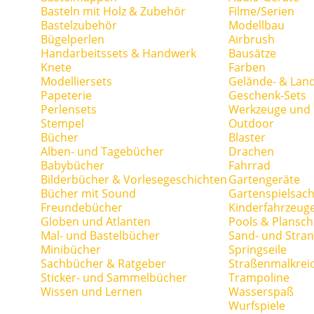
Basteln mit Holz & Zubehör
Filme/Serien
Bastelzubehör
Modellbau
Bügelperlen
Airbrush
Handarbeitssets & Handwerk
Bausätze
Knete
Farben
Modelliersets
Gelände- & Lan
Papeterie
Geschenk-Sets
Perlensets
Werkzeuge und H
Stempel
Outdoor
Bücher
Blaster
Alben- und Tagebücher
Drachen
Babybücher
Fahrrad
Bilderbücher & Vorlesegeschichten
Gartengeräte
Bücher mit Sound
Gartenspielsac
Freundebücher
Kinderfahrzeug
Globen und Atlanten
Pools & Plansc
Mal- und Bastelbücher
Sand- und Stran
Minibücher
Springseile
Sachbücher & Ratgeber
Straßenmalkrei
Sticker- und Sammelbücher
Trampoline
Wissen und Lernen
Wasserspaß
Wurfspiele