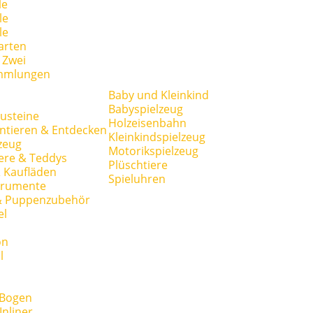
le
le
le
arten
r Zwei
mmlungen
Baby und Kleinkind
Babyspielzeug
usteine
Holzeisenbahn
ntieren & Entdecken
Kleinkindspielzeug
zeug
Motorikspielzeug
ere & Teddys
Plüschtiere
 Kaufläden
Spieluhren
trumente
& Puppenzubehör
el
on
l
 Bogen
Inliner