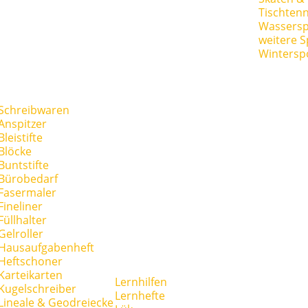
Tischtenn
Wassersp
weitere S
Wintersp
Schreibwaren
Anspitzer
Bleistifte
Blöcke
Buntstifte
Bürobedarf
Fasermaler
Fineliner
Füllhalter
Gelroller
Hausaufgabenheft
Heftschoner
Karteikarten
Lernhilfen
Kugelschreiber
Lernhefte
Lineale & Geodreiecke