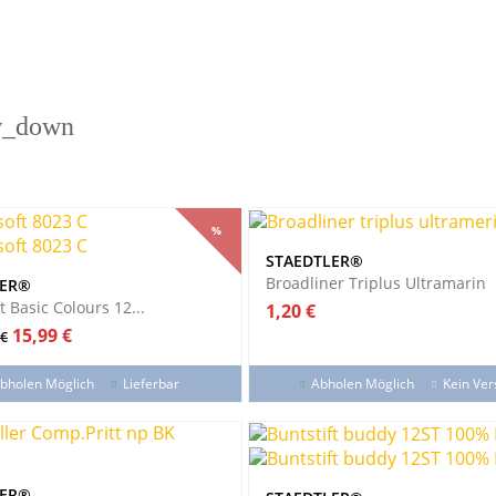
w_down
%
%
STAEDTLER®
Broadliner Triplus Ultramarin
LER®
 Basic Colours 12...
Preis
1,20 €
spreis
Preis
15,99 €
 €
bholen Möglich
Lieferbar
Abholen Möglich
Kein Ve
LER®