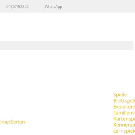
04307/82350
WhatsApp
Spiele
Brettspie
Expertens
Familiens
Kartenspi
ilme/Serien
Kennersp
Lernspiel