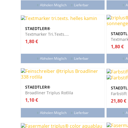
Abholen Möglich
Lieferbar
A
STAEDTLER®
STAEDT
Textmarker Tri.texts....
Textmark
Preis
1,80 €
Preis
1,80 €
Abholen Möglich
Lieferbar
A
STAEDTLER®
STAEDT
Broadliner Triplus Rotlila
Farbstift
Preis
1,10 €
Preis
21,80 €
Abholen Möglich
Lieferbar
A