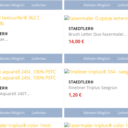
bholen Möglich
Lieferbar
Abholen Möglich
Liefer
STAEDTLER®
LER®
Brush Letter Duo Fasermaler...
er...
Preis
14,00 €
bholen Möglich
Lieferbar
Abholen Möglich
Liefer
STAEDTLER®
Fineliner Triplus Seegrün
LER®
 Aquarell 24ST...
Preis
1,20 €
bholen Möglich
Lieferbar
Abholen Möglich
Liefer