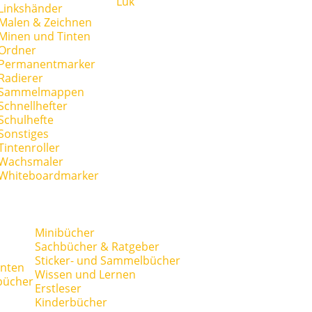
Lük
Linkshänder
Malen & Zeichnen
Minen und Tinten
Ordner
Permanentmarker
Radierer
Sammelmappen
Schnellhefter
Schulhefte
Sonstiges
Tintenroller
Wachsmaler
Whiteboardmarker
Minibücher
Sachbücher & Ratgeber
Sticker- und Sammelbücher
anten
Wissen und Lernen
bücher
Erstleser
Kinderbücher