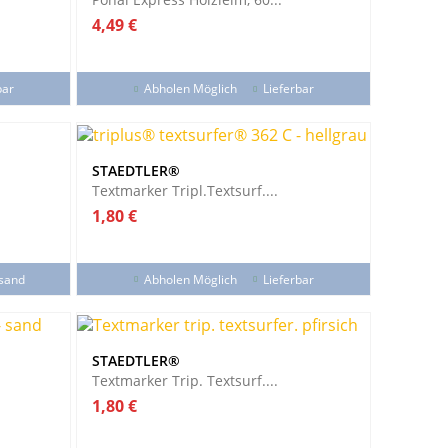
Preis
4,49 €
bar
Abholen Möglich
Lieferbar
STAEDTLER®
Textmarker Tripl.textsurf....
Preis
1,80 €
rsand
Abholen Möglich
Lieferbar
STAEDTLER®
Textmarker Trip. Textsurf....
Preis
1,80 €