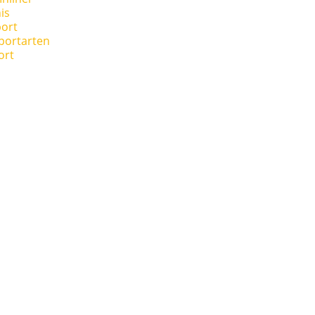
is
ort
portarten
ort