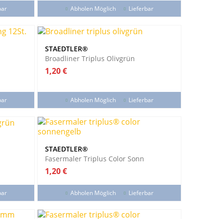
bar
Abholen Möglich
Lieferbar
STAEDTLER®
Broadliner Triplus Olivgrün
Preis
1,20 €
bar
Abholen Möglich
Lieferbar
STAEDTLER®
Fasermaler Triplus Color Sonn
Preis
1,20 €
bar
Abholen Möglich
Lieferbar