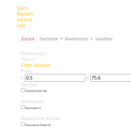
Stars
Marken
Service
Sale
|
Zurück
Startseite
Markenliste
Staedtler
Filtern nach
Filters:
Filter löschen
Preis
€
€
Marken
STAEDTLER®
704
Neuheiten
Neuheiten
0
Reduzierte Artikel
Reduzierte Artikel
35