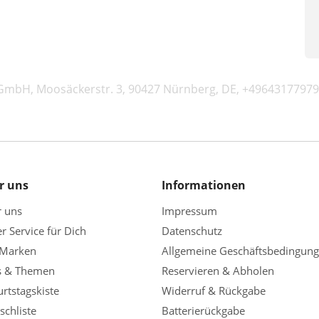
GmbH, Moosäckerstr. 3, 90427 Nürnberg, DE, +49643177979
r uns
Informationen
r uns
Impressum
r Service für Dich
Datenschutz
 Marken
Allgemeine Geschäftsbedingun
s & Themen
Reservieren & Abholen
rtstagskiste
Widerruf & Rückgabe
chliste
Batterierückgabe