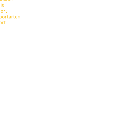
is
ort
portarten
ort