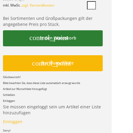
inkl. MwSt.
zzgl. Versandkosten
Bei Sortimenten und Großpackungen gilt der
angegebene Preis pro Stück.
control_point
In den Warenkorb
control_point
Zur Wunschliste
Glückwunsch!
Bitte beachten Sie, dass diese Liste automatisch erzeugt wurde
Artikel zur Wunschliste hinzugefügt
Schließen
Einloggen
Sie müssen eingeloggt sein um Artikel einer Liste
hinzuzufügen
Einloggen
Sorry!