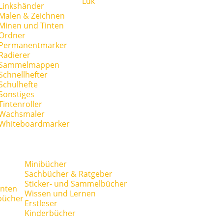
Lük
Linkshänder
Malen & Zeichnen
Minen und Tinten
Ordner
Permanentmarker
Radierer
Sammelmappen
Schnellhefter
Schulhefte
Sonstiges
Tintenroller
Wachsmaler
Whiteboardmarker
Minibücher
Sachbücher & Ratgeber
Sticker- und Sammelbücher
anten
Wissen und Lernen
bücher
Erstleser
Kinderbücher