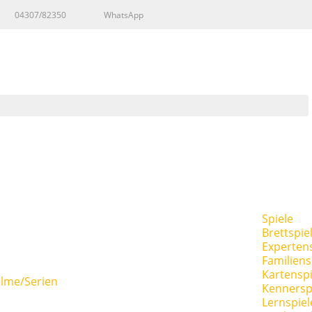
04307/82350
WhatsApp
Spiele
Brettspie
Expertens
Familiens
Kartenspi
ilme/Serien
Kennersp
Lernspiel