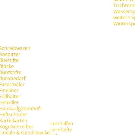
Tischtenn
Wassersp
weitere S
Wintersp
Schreibwaren
Anspitzer
Bleistifte
Blöcke
Buntstifte
Bürobedarf
Fasermaler
Fineliner
Füllhalter
Gelroller
Hausaufgabenheft
Heftschoner
Karteikarten
Lernhilfen
Kugelschreiber
Lernhefte
Lineale & Geodreiecke