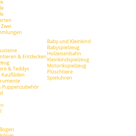
le
le
le
arten
r Zwei
mmlungen
Baby und Kleinkind
Babyspielzeug
usteine
Holzeisenbahn
ntieren & Entdecken
Kleinkindspielzeug
zeug
Motorikspielzeug
ere & Teddys
Plüschtiere
 Kaufläden
Spieluhren
trumente
& Puppenzubehör
el
on
l
 Bogen
Inliner