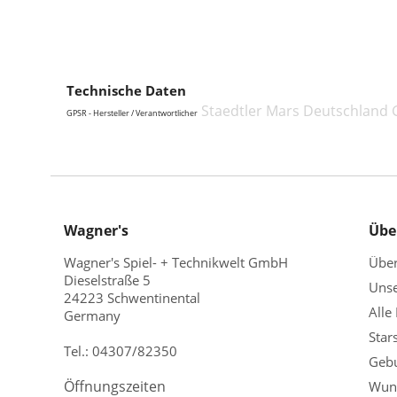
Technische Daten
Staedtler Mars Deutschland 
GPSR - Hersteller / Verantwortlicher
Wagner's
Übe
Wagner's Spiel- + Technikwelt GmbH
Übe
Dieselstraße 5
Unse
24223 Schwentinental
Alle
Germany
Star
Tel.:
04307/82350
Gebu
Öffnungszeiten
Wuns