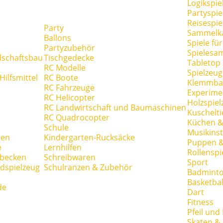
Logikspie
Partyspie
Reisespie
Party
Sammelk
Ballons
Spiele fü
Partyzubehör
Spielesa
dschaftsbau
Tischgedecke
Tabletop
RC Modelle
Spielzeug
ilfsmittel
RC Boote
Klemmba
RC Fahrzeuge
Experime
RC Helicopter
Holzspiel
RC Landwirtschaft und Baumaschinen
Kuschelti
RC Quadrocopter
Küchen &
Schule
Musikins
hen
Kindergarten-Rucksäcke
Puppen 
e
Lernhilfen
Rollenspi
hbecken
Schreibwaren
Sport
dspielzeug
Schulranzen & Zubehör
Badmint
Basketbal
de
Dart
Fitness
Pfeil und
Skaten & 