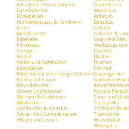
Basteln mit Holz & Zubehör
Filme/Serien
Bastelzubehör
Modellbau
Bügelperlen
Airbrush
Handarbeitssets & Handwerk
Bausätze
Knete
Farben
Modelliersets
Gelände- & Lan
Papeterie
Geschenk-Sets
Perlensets
Werkzeuge und H
Stempel
Outdoor
Bücher
Blaster
Alben- und Tagebücher
Drachen
Babybücher
Fahrrad
Bilderbücher & Vorlesegeschichten
Gartengeräte
Bücher mit Sound
Gartenspielsac
Freundebücher
Kinderfahrzeug
Globen und Atlanten
Pools & Plansc
Mal- und Bastelbücher
Sand- und Stran
Minibücher
Springseile
Sachbücher & Ratgeber
Straßenmalkrei
Sticker- und Sammelbücher
Trampoline
Wissen und Lernen
Wasserspaß
Wurfspiele