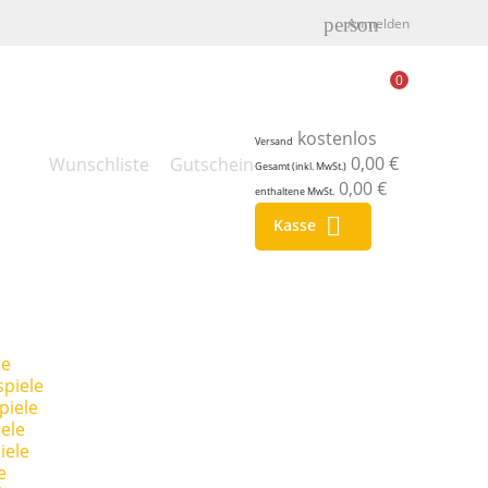
person
Anmelden
0
kostenlos
Versand
0,00 €
Wunschliste
Gutschein
Gesamt (inkl. MwSt.)
0,00 €
enthaltene MwSt.

Kasse
le
piele
piele
ele
iele
e