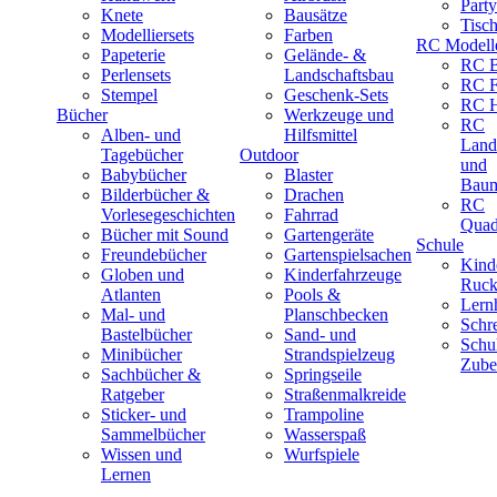
Part
Knete
Bausätze
Tisc
Modelliersets
Farben
RC Modell
Papeterie
Gelände- &
RC B
Perlensets
Landschaftsbau
RC F
Stempel
Geschenk-Sets
RC H
Bücher
Werkzeuge und
RC
Alben- und
Hilfsmittel
Land
Tagebücher
Outdoor
und
Babybücher
Blaster
Baum
Bilderbücher &
Drachen
RC
Vorlesegeschichten
Fahrrad
Quad
Bücher mit Sound
Gartengeräte
Schule
Freundebücher
Gartenspielsachen
Kind
Globen und
Kinderfahrzeuge
Ruck
Atlanten
Pools &
Lernh
Mal- und
Planschbecken
Schr
Bastelbücher
Sand- und
Schu
Minibücher
Strandspielzeug
Zube
Sachbücher &
Springseile
Ratgeber
Straßenmalkreide
Sticker- und
Trampoline
Sammelbücher
Wasserspaß
Wissen und
Wurfspiele
Lernen