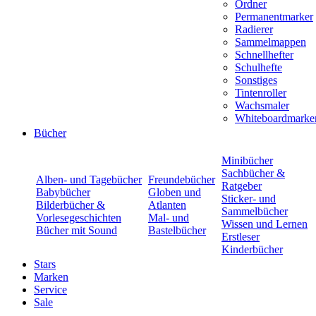
Ordner
Permanentmarker
Radierer
Sammelmappen
Schnellhefter
Schulhefte
Sonstiges
Tintenroller
Wachsmaler
Whiteboardmarke
Bücher
Minibücher
Sachbücher &
Alben- und Tagebücher
Freundebücher
Ratgeber
Babybücher
Globen und
Sticker- und
Bilderbücher &
Atlanten
Sammelbücher
Vorlesegeschichten
Mal- und
Wissen und Lernen
Bücher mit Sound
Bastelbücher
Erstleser
Kinderbücher
Stars
Marken
Service
Sale