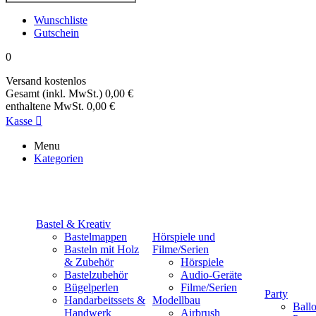
Wunschliste
Gutschein
0
Versand
kostenlos
Gesamt (inkl. MwSt.)
0,00 €
enthaltene MwSt.
0,00 €
Kasse

Menu
Kategorien
Bastel & Kreativ
Bastelmappen
Hörspiele und
Basteln mit Holz
Filme/Serien
& Zubehör
Hörspiele
Bastelzubehör
Audio-Geräte
Bügelperlen
Filme/Serien
Party
Handarbeitssets &
Modellbau
Ball
Handwerk
Airbrush