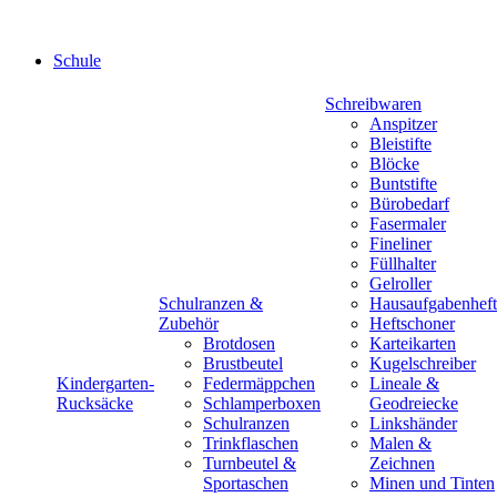
Schule
Schreibwaren
Anspitzer
Bleistifte
Blöcke
Buntstifte
Bürobedarf
Fasermaler
Fineliner
Füllhalter
Gelroller
Schulranzen &
Hausaufgabenheft
Zubehör
Heftschoner
Brotdosen
Karteikarten
Brustbeutel
Kugelschreiber
Kindergarten-
Federmäppchen
Lineale &
Rucksäcke
Schlamperboxen
Geodreiecke
Schulranzen
Linkshänder
Trinkflaschen
Malen &
Turnbeutel &
Zeichnen
Sportaschen
Minen und Tinten