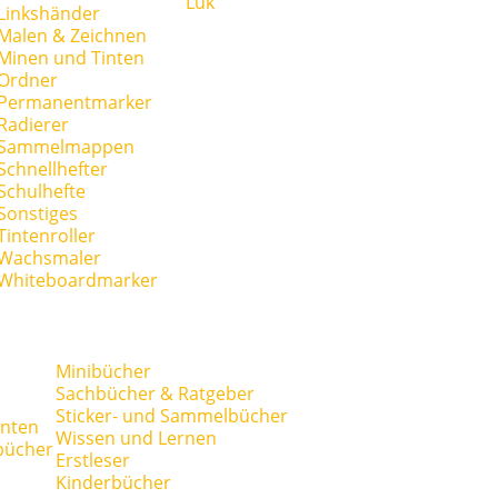
Lük
Linkshänder
Malen & Zeichnen
Minen und Tinten
Ordner
Permanentmarker
Radierer
Sammelmappen
Schnellhefter
Schulhefte
Sonstiges
Tintenroller
Wachsmaler
Whiteboardmarker
Minibücher
Sachbücher & Ratgeber
Sticker- und Sammelbücher
anten
Wissen und Lernen
bücher
Erstleser
Kinderbücher