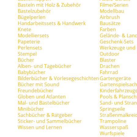
Basteln mit Holz & Zubehör
Filme/Serien
Bastelzubehör
Modellbau
Bügelperlen
Airbrush
Handarbeitssets & Handwerk
Bausätze
Knete
Farben
Modelliersets
Gelände- & Lan
Papeterie
Geschenk-Sets
Perlensets
Werkzeuge und H
Stempel
Outdoor
Bücher
Blaster
Alben- und Tagebücher
Drachen
Babybücher
Fahrrad
Bilderbücher & Vorlesegeschichten
Gartengeräte
Bücher mit Sound
Gartenspielsac
Freundebücher
Kinderfahrzeug
Globen und Atlanten
Pools & Plansc
Mal- und Bastelbücher
Sand- und Stran
Minibücher
Springseile
Sachbücher & Ratgeber
Straßenmalkrei
Sticker- und Sammelbücher
Trampoline
Wissen und Lernen
Wasserspaß
Wurfspiele