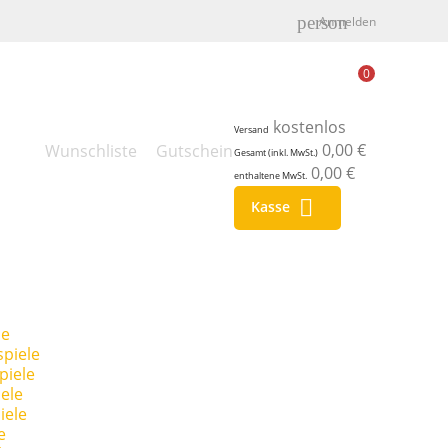
person
Anmelden
0
kostenlos
Versand
0,00 €
Wunschliste
Gutschein
Gesamt (inkl. MwSt.)
0,00 €
enthaltene MwSt.

Kasse
le
piele
piele
ele
iele
e