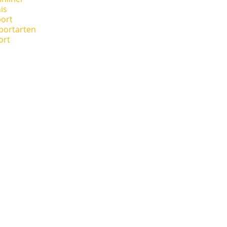
is
ort
portarten
ort