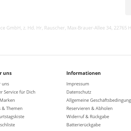
ice GmbH, z. Hd. Hr, Rauscher, Max-Brauer-Allee 34, 22765
r uns
Informationen
r uns
Impressum
r Service für Dich
Datenschutz
 Marken
Allgemeine Geschäftsbedingun
s & Themen
Reservieren & Abholen
rtstagskiste
Widerruf & Rückgabe
chliste
Batterierückgabe