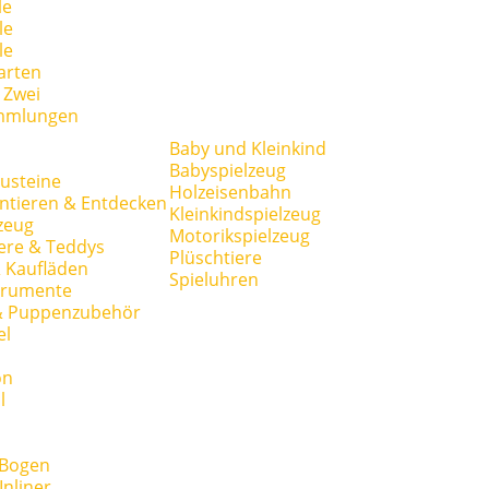
le
le
le
arten
r Zwei
mmlungen
Baby und Kleinkind
Babyspielzeug
usteine
Holzeisenbahn
ntieren & Entdecken
Kleinkindspielzeug
zeug
Motorikspielzeug
ere & Teddys
Plüschtiere
 Kaufläden
Spieluhren
trumente
& Puppenzubehör
el
on
l
 Bogen
Inliner