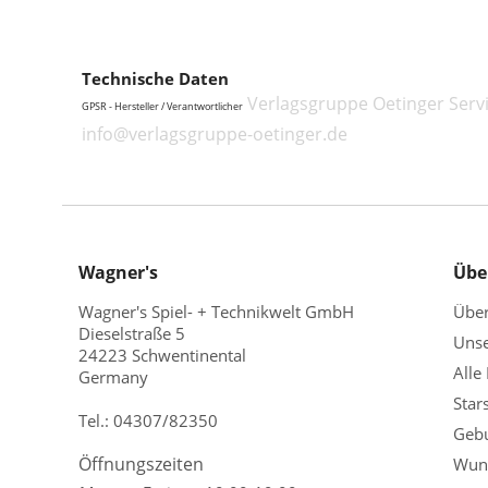
Technische Daten
Verlagsgruppe Oetinger Serv
GPSR - Hersteller / Verantwortlicher
info@verlagsgruppe-oetinger.de
Wagner's
Übe
Wagner's Spiel- + Technikwelt GmbH
Übe
Dieselstraße 5
Unse
24223 Schwentinental
Alle
Germany
Star
Tel.:
04307/82350
Gebu
Öffnungszeiten
Wuns