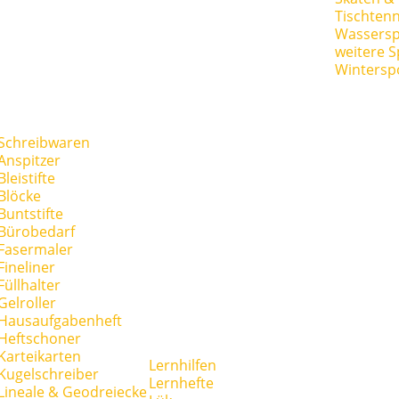
Tischtenn
Wassersp
weitere S
Wintersp
Schreibwaren
Anspitzer
Bleistifte
Blöcke
Buntstifte
Bürobedarf
Fasermaler
Fineliner
Füllhalter
Gelroller
Hausaufgabenheft
Heftschoner
Karteikarten
Lernhilfen
Kugelschreiber
Lernhefte
Lineale & Geodreiecke