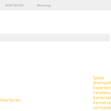
04307/82350
WhatsApp
Spiele
Brettspie
Expertens
Familiens
Kartenspi
ilme/Serien
Kennersp
Lernspiel