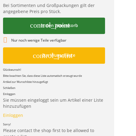
Bei Sortimenten und Großpackungen gilt der
angegebene Preis pro Stück.
control_point
In den Warenkorb

Nur noch wenige Teile verfügbar
control_point
Zur Wunschliste
Glückwunsch!
Bitte beachten Sie, dass diese Liste automatisch erzeugt wurde
Artikel zur Wunschliste hinzugefügt
Schließen
Einloggen
Sie müssen eingeloggt sein um Artikel einer Liste
hinzuzufügen
Einloggen
Sorry!
Please contact the shop first to be allowed to