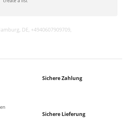
create a list
 Hamburg, DE, +4940607909709,
Sichere Zahlung
gen
Sichere Lieferung