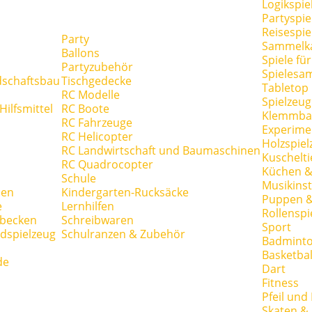
Logikspie
Partyspie
Reisespie
Party
Sammelk
Ballons
Spiele fü
Partyzubehör
Spielesa
dschaftsbau
Tischgedecke
Tabletop
RC Modelle
Spielzeug
ilfsmittel
RC Boote
Klemmba
RC Fahrzeuge
Experime
RC Helicopter
Holzspiel
RC Landwirtschaft und Baumaschinen
Kuschelti
RC Quadrocopter
Küchen &
Schule
Musikins
hen
Kindergarten-Rucksäcke
Puppen 
e
Lernhilfen
Rollenspi
hbecken
Schreibwaren
Sport
dspielzeug
Schulranzen & Zubehör
Badmint
Basketbal
de
Dart
Fitness
Pfeil und
Skaten & 