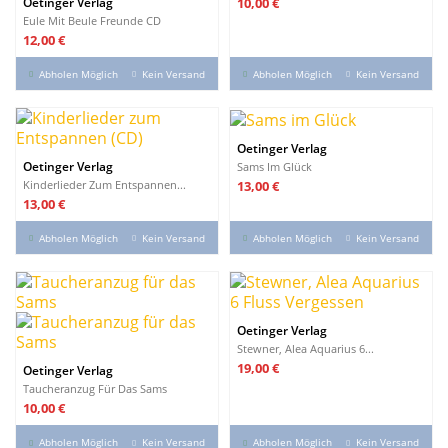
Preis
Oetinger Verlag
10,00 €
Eule Mit Beule Freunde CD
Preis
12,00 €
Abholen Möglich
Kein Versand
Abholen Möglich
Kein Versand
Oetinger Verlag
Oetinger Verlag
Sams Im Glück
Preis
13,00 €
Kinderlieder Zum Entspannen...
Preis
13,00 €
Abholen Möglich
Kein Versand
Abholen Möglich
Kein Versand
Oetinger Verlag
Stewner, Alea Aquarius 6...
Preis
19,00 €
Oetinger Verlag
Taucheranzug Für Das Sams
Preis
10,00 €
Abholen Möglich
Kein Versand
Abholen Möglich
Kein Versand