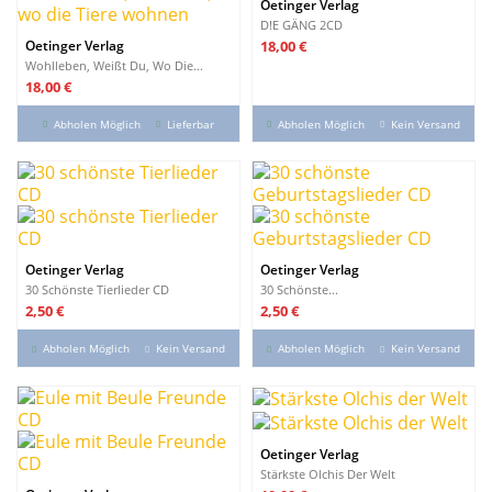
Oetinger Verlag
D!E GÄNG 2CD
Preis
Oetinger Verlag
18,00 €
Wohlleben, Weißt Du, Wo Die...
Preis
18,00 €
Abholen Möglich
Lieferbar
Abholen Möglich
Kein Versand
Oetinger Verlag
Oetinger Verlag
30 Schönste Tierlieder CD
30 Schönste...
Preis
Preis
2,50 €
2,50 €
Abholen Möglich
Kein Versand
Abholen Möglich
Kein Versand
Oetinger Verlag
Stärkste Olchis Der Welt