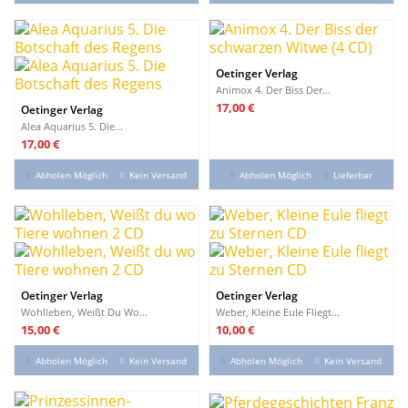
Oetinger Verlag
Animox 4. Der Biss Der...
Preis
17,00 €
Oetinger Verlag
Alea Aquarius 5. Die...
Preis
17,00 €
Abholen Möglich
Kein Versand
Abholen Möglich
Lieferbar
Oetinger Verlag
Oetinger Verlag
Wohlleben, Weißt Du Wo...
Weber, Kleine Eule Fliegt...
Preis
Preis
15,00 €
10,00 €
Abholen Möglich
Kein Versand
Abholen Möglich
Kein Versand