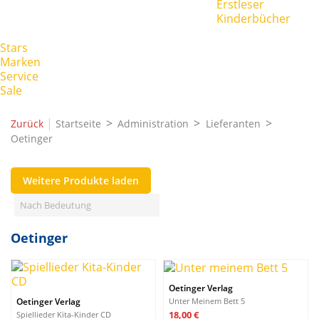
Erstleser
Kinderbücher
Stars
Marken
Service
Sale
|
Zurück
Startseite
Administration
Lieferanten
Oetinger
Weitere Produkte laden
Filters:
Filter löschen
Nach Bedeutung
Preis
€
€
Oetinger
Marken
Oetinger Verlag
90
Oetinger Verlag
Neuheiten
Oetinger Verlag
Unter Meinem Bett 5
Neuheiten
0
Preis
18,00 €
Spiellieder Kita-Kinder CD