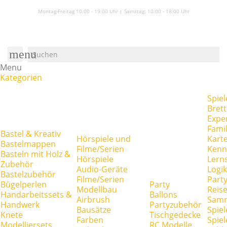
Montag-Freitag 10:00 - 19:00 Uhr | Samstag:
10:00 - 18:00 Uhr
menu
Menu
Kategorien
Spiel
Brett
Expe
Famil
Bastel & Kreativ
Hörspiele und
Kart
Bastelmappen
Filme/Serien
Kenn
Basteln mit Holz &
Hörspiele
Lerns
Zubehör
Audio-Geräte
Logik
Bastelzubehör
Filme/Serien
Party
Bügelperlen
Party
Modellbau
Reise
Handarbeitssets &
Ballons
Airbrush
Samm
Handwerk
Partyzubehör
Bausätze
Spiel
Knete
Tischgedecke
Farben
Spie
Modelliersets
RC Modelle