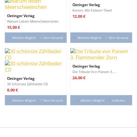
Oetinger Verlag
Komm, Wir Füttern Tiere!
Preis
Oetinger Verlag
12,00 €
Warum Leben Meerschweinchen
Preis
15,00 €
Abholen Möglich
Kein Versand
Abholen Möglich
Kein Versand
Oetinger Verlag
Die Tribute Von Panem 3....
Preis
24,00 €
Oetinger Verlag
30 Schönste Zähllieder CD
Preis
8,00 €
Abholen Möglich
Kein Versand
Abholen Möglich
Lieferbar