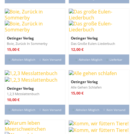
Oetinger Verlag
Oetinger Verlag
Boie, Zurück In Sommerby
Das Große Eulen-Liederbuch
Preis
Preis
15,00 €
12,00 €
Abholen Möglich
Kein Versand
Abholen Möglich
Lieferbar
Oetinger Verlag
Alle Gehen Schlafen
Oetinger Verlag
Preis
15,00 €
1,2,3 Messlattenbuch
Preis
10,00 €
Abholen Möglich
Kein Versand
Abholen Möglich
Kein Versand