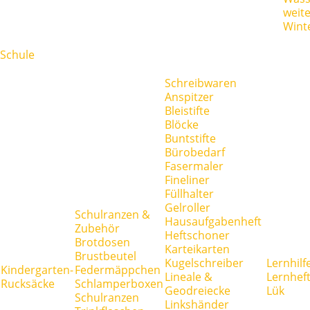
weit
Wint
Schule
Schreibwaren
Anspitzer
Bleistifte
Blöcke
Buntstifte
Bürobedarf
Fasermaler
Fineliner
Füllhalter
Gelroller
Schulranzen &
Hausaufgabenheft
Zubehör
Heftschoner
Brotdosen
Karteikarten
Brustbeutel
Kugelschreiber
Lernhilf
Kindergarten-
Federmäppchen
Lineale &
Lernhef
Rucksäcke
Schlamperboxen
Geodreiecke
Lük
Schulranzen
Linkshänder