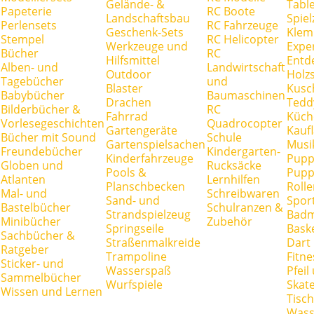
Gelände- &
Tabl
Papeterie
RC Boote
Landschaftsbau
Spie
Perlensets
RC Fahrzeuge
Geschenk-Sets
Klem
Stempel
RC Helicopter
Werkzeuge und
Expe
Bücher
RC
Hilfsmittel
Entd
Alben- und
Landwirtschaft
Outdoor
Holz
Tagebücher
und
Blaster
Kusc
Babybücher
Baumaschinen
Drachen
Tedd
Bilderbücher &
RC
Fahrrad
Küch
Vorlesegeschichten
Quadrocopter
Gartengeräte
Kauf
Bücher mit Sound
Schule
Gartenspielsachen
Musi
Freundebücher
Kindergarten-
Kinderfahrzeuge
Pupp
Globen und
Rucksäcke
Pools &
Pupp
Atlanten
Lernhilfen
Planschbecken
Rolle
Mal- und
Schreibwaren
Sand- und
Spor
Bastelbücher
Schulranzen &
Strandspielzeug
Badm
Minibücher
Zubehör
Springseile
Baske
Sachbücher &
Straßenmalkreide
Dart
Ratgeber
Trampoline
Fitne
Sticker- und
Wasserspaß
Pfei
Sammelbücher
Wurfspiele
Skate
Wissen und Lernen
Tisc
Wass