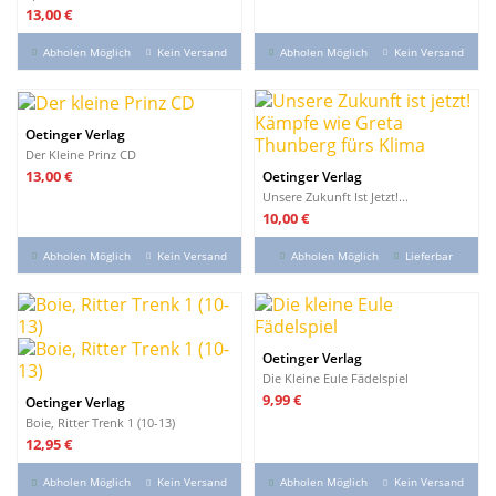
Preis
13,00 €
Reduzierte Artikel
Reduzierte Artikel
1
Abholen Möglich
Kein Versand
Abholen Möglich
Kein Versand
Produkte anzeigen
90
Oetinger Verlag
Der Kleine Prinz CD
Preis
13,00 €
Oetinger Verlag
Unsere Zukunft Ist Jetzt!...
Preis
10,00 €
Abholen Möglich
Kein Versand
Abholen Möglich
Lieferbar
Oetinger Verlag
Die Kleine Eule Fädelspiel
Preis
9,99 €
Oetinger Verlag
Boie, Ritter Trenk 1 (10-13)
Preis
12,95 €
Abholen Möglich
Kein Versand
Abholen Möglich
Kein Versand