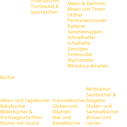
Trinkflaschen
Malen & Zeichnen
Turnbeutel &
Minen und Tinten
Sportaschen
Ordner
Permanentmarker
Radierer
Sammelmappen
Schnellhefter
Schulhefte
Sonstiges
Tintenroller
Wachsmaler
Whiteboardmarker
Bücher
Minibücher
Sachbücher &
Alben- und Tagebücher
Freundebücher
Ratgeber
Babybücher
Globen und
Sticker- und
Bilderbücher &
Atlanten
Sammelbücher
Vorlesegeschichten
Mal- und
Wissen und
Bücher mit Sound
Bastelbücher
Lernen