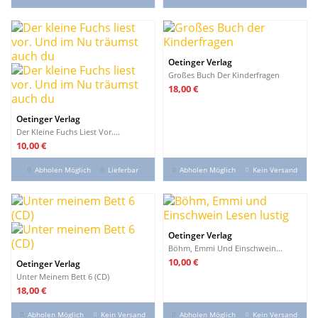
Oetinger Verlag
Großes Buch Der Kinderfragen
Preis
18,00 €
Oetinger Verlag
Der Kleine Fuchs Liest Vor....
Preis
10,00 €
Abholen Möglich
Lieferbar
Abholen Möglich
Kein Versand
Oetinger Verlag
Böhm, Emmi Und Einschwein...
Preis
10,00 €
Oetinger Verlag
Unter Meinem Bett 6 (CD)
Preis
18,00 €
Abholen Möglich
Kein Versand
Abholen Möglich
Kein Versand