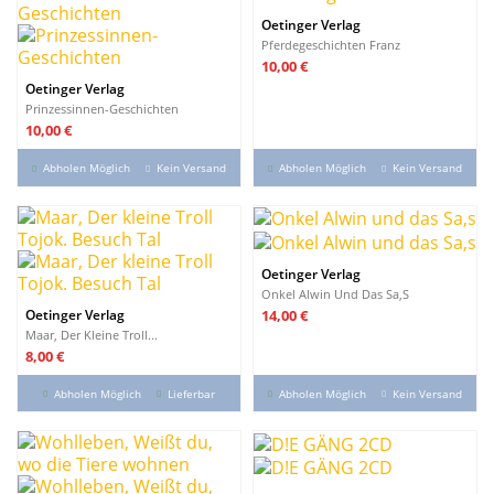
Oetinger Verlag
Pferdegeschichten Franz
Preis
10,00 €
Oetinger Verlag
Prinzessinnen-Geschichten
Preis
10,00 €
Abholen Möglich
Kein Versand
Abholen Möglich
Kein Versand
Oetinger Verlag
Onkel Alwin Und Das Sa,s
Preis
Oetinger Verlag
14,00 €
Maar, Der Kleine Troll...
Preis
8,00 €
Abholen Möglich
Lieferbar
Abholen Möglich
Kein Versand