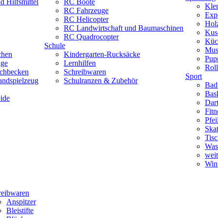
 Hilfsmittel
RC Boote
Kle
RC Fahrzeuge
Exp
RC Helicopter
Hol
RC Landwirtschaft und Baumaschinen
Kus
RC Quadrocopter
Küc
Schule
Mus
chen
Kindergarten-Rucksäcke
Pup
uge
Lernhilfen
Roll
schbecken
Schreibwaren
Sport
andspielzeug
Schulranzen & Zubehör
Bad
Bask
ide
Dar
Fitn
Pfe
Skat
Tisc
Was
weit
Wint
reibwaren
Anspitzer
Bleistifte