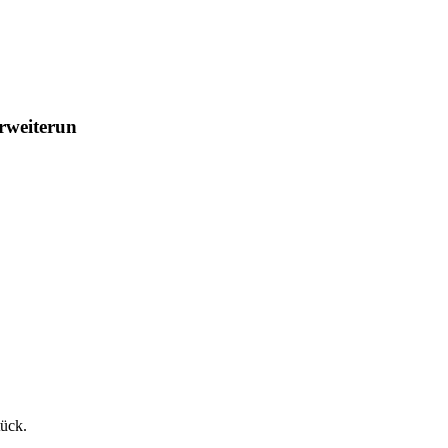
rweiterun
tück.