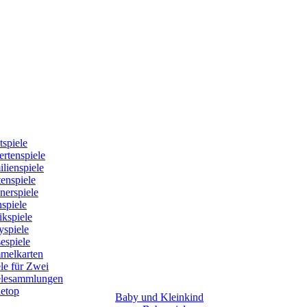
tspiele
rtenspiele
lienspiele
enspiele
nerspiele
spiele
kspiele
yspiele
espiele
melkarten
le für Zwei
elesammlungen
letop
Baby und Kleinkind