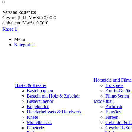
0
Versand
kostenlos
Gesamt (inkl. MwSt.)
0,00 €
enthaltene MwSt.
0,00 €
Kasse

Menu
Kategorien
Hörspiele und Filme
Bastel & Kreativ
Hörspiele
Bastelmappen
Audio-Geräte
Basteln mit Holz & Zubehör
Filme/Serien
Bastelzubehör
Modellbau
Bügelperlen
Airbrush
Handarbeitssets & Handwerk
Bausätze
Knete
Farben
Modelliersets
Gelände- & L
Papeterie
Geschenk-Set