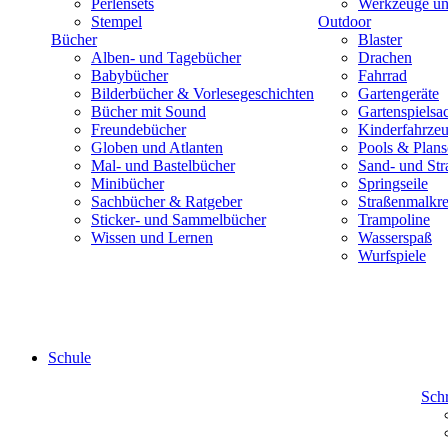
Perlensets
Werkzeuge und
Stempel
Outdoor
Bücher
Blaster
Alben- und Tagebücher
Drachen
Babybücher
Fahrrad
Bilderbücher & Vorlesegeschichten
Gartengeräte
Bücher mit Sound
Gartenspielsa
Freundebücher
Kinderfahrze
Globen und Atlanten
Pools & Plan
Mal- und Bastelbücher
Sand- und Str
Minibücher
Springseile
Sachbücher & Ratgeber
Straßenmalkre
Sticker- und Sammelbücher
Trampoline
Wissen und Lernen
Wasserspaß
Wurfspiele
Schule
Sch