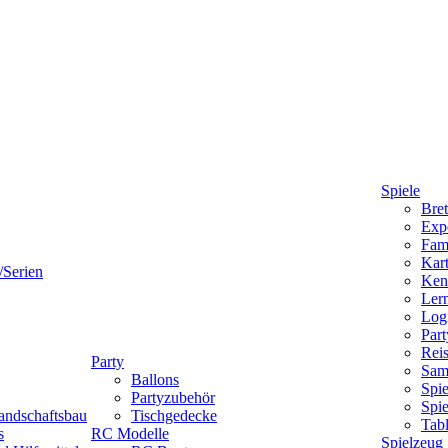
Spiele
Bret
Expe
Fami
Kart
/Serien
Ken
Lern
Logi
Part
Reis
Party
Sam
Ballons
Spie
Partyzubehör
Spi
andschaftsbau
Tischgedecke
Tab
s
RC Modelle
Spielzeug