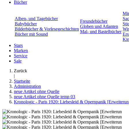
Bücher
Min
Alben- und Tagebücher
Sac
Freundebücher
Babybücher
Sti
Globen und Atlanten
Bilderbücher & Vorlesegeschichten
Wis
Mal- und Bastelbücher
Bücher mit Sound
Ers
Kin
Stars
Marken
Service
Sale
Zurück
|
Startseite
Administration
neue Artikel ohne Quelle
neue Artikel ohne Quelle temp 03
Kronologic - Paris 1920: Liebesleid & Opernpanik [Erweiterun