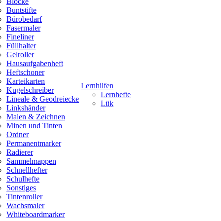
Blöcke
Buntstifte
Bürobedarf
Fasermaler
Fineliner
Füllhalter
Gelroller
Hausaufgabenheft
Heftschoner
Karteikarten
Lernhilfen
Kugelschreiber
Lernhefte
Lineale & Geodreiecke
Lük
Linkshänder
Malen & Zeichnen
Minen und Tinten
Ordner
Permanentmarker
Radierer
Sammelmappen
Schnellhefter
Schulhefte
Sonstiges
Tintenroller
Wachsmaler
Whiteboardmarker