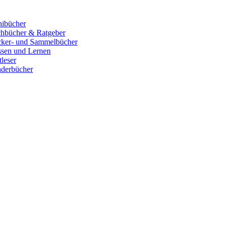
ibücher
hbücher & Ratgeber
cker- und Sammelbücher
sen und Lernen
tleser
derbücher