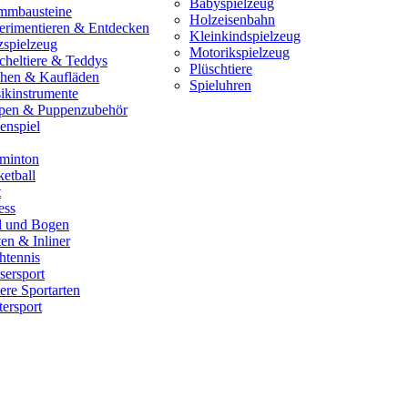
Babyspielzeug
mmbausteine
Holzeisenbahn
erimentieren & Entdecken
Kleinkindspielzeug
zspielzeug
Motorikspielzeug
cheltiere & Teddys
Plüschtiere
hen & Kaufläden
Spieluhren
ikinstrumente
pen & Puppenzubehör
enspiel
minton
etball
t
ess
il und Bogen
en & Inliner
htennis
sersport
ere Sportarten
ersport