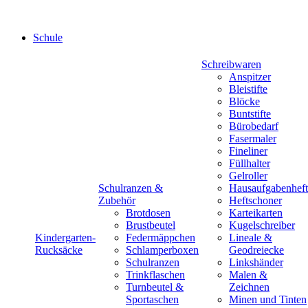
Schule
Schreibwaren
Anspitzer
Bleistifte
Blöcke
Buntstifte
Bürobedarf
Fasermaler
Fineliner
Füllhalter
Gelroller
Schulranzen &
Hausaufgabenheft
Zubehör
Heftschoner
Brotdosen
Karteikarten
Brustbeutel
Kugelschreiber
Kindergarten-
Federmäppchen
Lineale &
Rucksäcke
Schlamperboxen
Geodreiecke
Schulranzen
Linkshänder
Trinkflaschen
Malen &
Turnbeutel &
Zeichnen
Sportaschen
Minen und Tinten