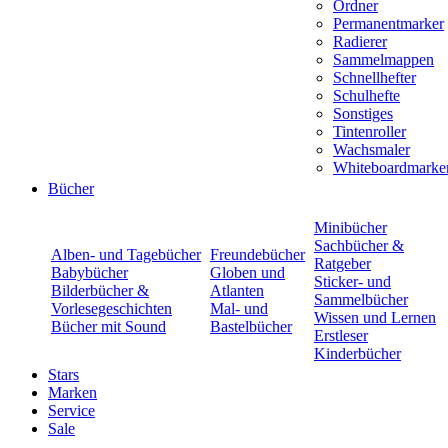
Ordner
Permanentmarker
Radierer
Sammelmappen
Schnellhefter
Schulhefte
Sonstiges
Tintenroller
Wachsmaler
Whiteboardmarke
Bücher
Minibücher
Sachbücher &
Alben- und Tagebücher
Freundebücher
Ratgeber
Babybücher
Globen und
Sticker- und
Bilderbücher &
Atlanten
Sammelbücher
Vorlesegeschichten
Mal- und
Wissen und Lernen
Bücher mit Sound
Bastelbücher
Erstleser
Kinderbücher
Stars
Marken
Service
Sale