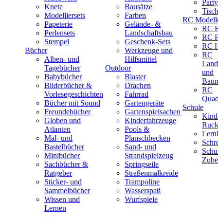
Part
Knete
Bausätze
Tisc
Modelliersets
Farben
RC Modell
Papeterie
Gelände- &
RC B
Perlensets
Landschaftsbau
RC F
Stempel
Geschenk-Sets
RC H
Bücher
Werkzeuge und
RC
Alben- und
Hilfsmittel
Land
Tagebücher
Outdoor
und
Babybücher
Blaster
Baum
Bilderbücher &
Drachen
RC
Vorlesegeschichten
Fahrrad
Quad
Bücher mit Sound
Gartengeräte
Schule
Freundebücher
Gartenspielsachen
Kind
Globen und
Kinderfahrzeuge
Ruck
Atlanten
Pools &
Lernh
Mal- und
Planschbecken
Schr
Bastelbücher
Sand- und
Schu
Minibücher
Strandspielzeug
Zube
Sachbücher &
Springseile
Ratgeber
Straßenmalkreide
Sticker- und
Trampoline
Sammelbücher
Wasserspaß
Wissen und
Wurfspiele
Lernen