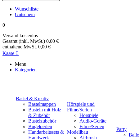
Wunschliste
Gutschein
0
Versand
kostenlos
Gesamt (inkl. MwSt.)
0,00 €
enthaltene MwSt.
0,00 €
Kasse

Menu
Kategorien
Bastel & Kreativ
Bastelmappen
Hörspiele und
Basteln mit Holz
Filme/Serien
& Zubehör
Hörspiele
Bastelzubehör
Audio-Geräte
Bügelperlen
Filme/Serien
Party
Handarbeitssets &
Modellbau
Ball
Handwerk
Airbrush