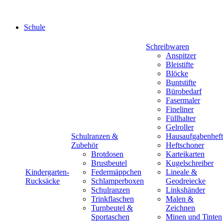
Schule
Schreibwaren
Anspitzer
Bleistifte
Blöcke
Buntstifte
Bürobedarf
Fasermaler
Fineliner
Füllhalter
Gelroller
Schulranzen &
Hausaufgabenheft
Zubehör
Heftschoner
Brotdosen
Karteikarten
Brustbeutel
Kugelschreiber
Kindergarten-
Federmäppchen
Lineale &
Rucksäcke
Schlamperboxen
Geodreiecke
Schulranzen
Linkshänder
Trinkflaschen
Malen &
Turnbeutel &
Zeichnen
Sportaschen
Minen und Tinten