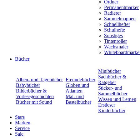
Ordner
Permanentmarker
Radierer
Sammelmappen
Schnellhefter
Schulhefte
Sonstiges
Tintenroller
Wachsmaler
Whiteboardmarke
Bücher
Minibücher
Sachbücher &
Alben- und Tagebücher
Freundebücher
Ratgeber
Babybücher
Globen und
Sticker- und
Bilderbücher &
Atlanten
Sammelbücher
Vorlesegeschichten
Mal- und
Wissen und Lernen
Bücher mit Sound
Bastelbücher
Erstleser
Kinderbücher
Stars
Marken
Service
Sale