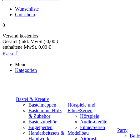
Wunschliste
Gutschein
0
Versand
kostenlos
Gesamt (inkl. MwSt.)
0,00 €
enthaltene MwSt.
0,00 €
Kasse

Menu
Kategorien
Bastel & Kreativ
Bastelmappen
Hörspiele und
Basteln mit Holz
Filme/Serien
& Zubehör
Hörspiele
Bastelzubehör
Audio-Geräte
Bügelperlen
Filme/Serien
Party
Handarbeitssets &
Modellbau
Ball
Handwerk
Airbrush