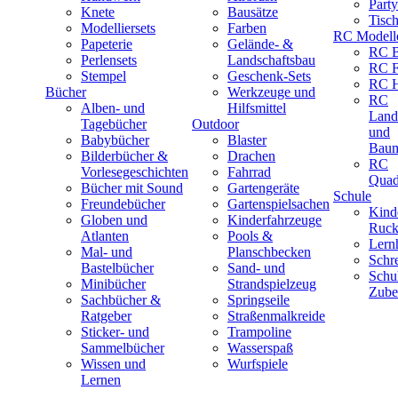
Part
Knete
Bausätze
Tisc
Modelliersets
Farben
RC Modell
Papeterie
Gelände- &
RC B
Perlensets
Landschaftsbau
RC F
Stempel
Geschenk-Sets
RC H
Bücher
Werkzeuge und
RC
Alben- und
Hilfsmittel
Land
Tagebücher
Outdoor
und
Babybücher
Blaster
Baum
Bilderbücher &
Drachen
RC
Vorlesegeschichten
Fahrrad
Quad
Bücher mit Sound
Gartengeräte
Schule
Freundebücher
Gartenspielsachen
Kind
Globen und
Kinderfahrzeuge
Ruck
Atlanten
Pools &
Lernh
Mal- und
Planschbecken
Schr
Bastelbücher
Sand- und
Schu
Minibücher
Strandspielzeug
Zube
Sachbücher &
Springseile
Ratgeber
Straßenmalkreide
Sticker- und
Trampoline
Sammelbücher
Wasserspaß
Wissen und
Wurfspiele
Lernen