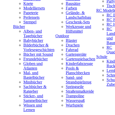
Part
Knete
Bausätze
Tisc
Modelliersets
Farben
RC Modell
Papeterie
Gelände- &
RC B
Perlensets
Landschaftsbau
RC F
Stempel
Geschenk-Sets
RC H
Bücher
Werkzeuge und
RC
Alben- und
Hilfsmittel
Land
Tagebücher
Outdoor
und
Babybücher
Blaster
Baum
Bilderbücher &
Drachen
RC
Vorlesegeschichten
Fahrrad
Quad
Bücher mit Sound
Gartengeräte
Schule
Freundebücher
Gartenspielsachen
Kind
Globen und
Kinderfahrzeuge
Ruck
Atlanten
Pools &
Lernh
Mal- und
Planschbecken
Schr
Bastelbücher
Sand- und
Schu
Minibücher
Strandspielzeug
Zube
Sachbücher &
Springseile
Ratgeber
Straßenmalkreide
Sticker- und
Trampoline
Sammelbücher
Wasserspaß
Wissen und
Wurfspiele
Lernen