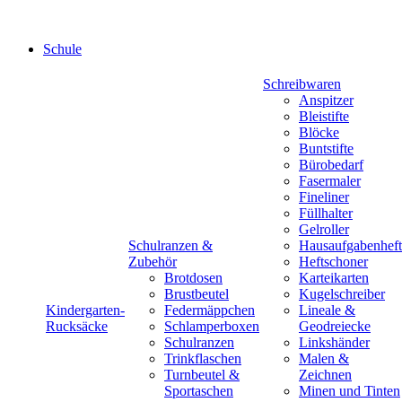
Schule
Schreibwaren
Anspitzer
Bleistifte
Blöcke
Buntstifte
Bürobedarf
Fasermaler
Fineliner
Füllhalter
Gelroller
Schulranzen &
Hausaufgabenheft
Zubehör
Heftschoner
Brotdosen
Karteikarten
Brustbeutel
Kugelschreiber
Kindergarten-
Federmäppchen
Lineale &
Rucksäcke
Schlamperboxen
Geodreiecke
Schulranzen
Linkshänder
Trinkflaschen
Malen &
Turnbeutel &
Zeichnen
Sportaschen
Minen und Tinten