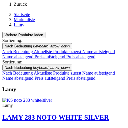
Zurück
|
Startseite
Markenliste
Lamy
Weitere Produkte laden
Filters:
Sortierung:
Filter löschen
Nach Bedeutung
keyboard_arrow_down
Preis
Nach Bedeutung
Aktuellste Produkte zuerst
Name aufsteigend
€
€
Name absteigend
Preis aufsteigend
Preis absteigend
Marken
Sortierung:
Nach Bedeutung
keyboard_arrow_down
Lamy
172
Nach Bedeutung
Aktuellste Produkte zuerst
Name aufsteigend
Name absteigend
Preis aufsteigend
Preis absteigend
Neuheiten
Lamy
Neuheiten
0
Reduzierte Artikel
Lamy
Reduzierte Artikel
0
LAMY 283 NOTO WHITE SILVER
Produkte anzeigen
172