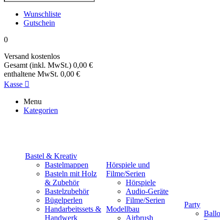
Wunschliste
Gutschein
0
Versand
kostenlos
Gesamt (inkl. MwSt.)
0,00 €
enthaltene MwSt.
0,00 €
Kasse

Menu
Kategorien
Bastel & Kreativ
Bastelmappen
Hörspiele und
Basteln mit Holz
Filme/Serien
& Zubehör
Hörspiele
Bastelzubehör
Audio-Geräte
Bügelperlen
Filme/Serien
Party
Handarbeitssets &
Modellbau
Ball
Handwerk
Airbrush