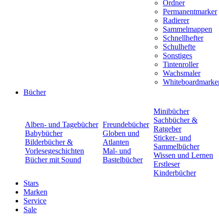
Ordner
Permanentmarker
Radierer
Sammelmappen
Schnellhefter
Schulhefte
Sonstiges
Tintenroller
Wachsmaler
Whiteboardmarke
Bücher
Minibücher
Sachbücher &
Alben- und Tagebücher
Freundebücher
Ratgeber
Babybücher
Globen und
Sticker- und
Bilderbücher &
Atlanten
Sammelbücher
Vorlesegeschichten
Mal- und
Wissen und Lernen
Bücher mit Sound
Bastelbücher
Erstleser
Kinderbücher
Stars
Marken
Service
Sale