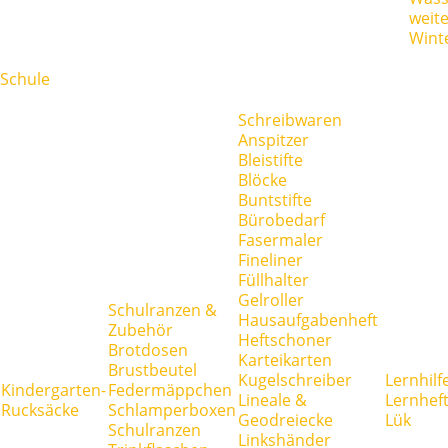
weit
Wint
Schule
Schreibwaren
Anspitzer
Bleistifte
Blöcke
Buntstifte
Bürobedarf
Fasermaler
Fineliner
Füllhalter
Gelroller
Schulranzen &
Hausaufgabenheft
Zubehör
Heftschoner
Brotdosen
Karteikarten
Brustbeutel
Kugelschreiber
Lernhilf
Kindergarten-
Federmäppchen
Lineale &
Lernhef
Rucksäcke
Schlamperboxen
Geodreiecke
Lük
Schulranzen
Linkshänder