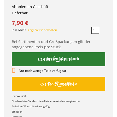
Abholen Im Geschäft
Lieferbar
7,90 €
inkl. MwSt.
zzgl. Versandkosten
Bei Sortimenten und Großpackungen gilt der
angegebene Preis pro Stück.
control_point
In den Warenkorb

Nur noch wenige Teile verfügbar
control_point
Zur Wunschliste
Glückwunsch!
Bitte beachten Sie, dass diese Liste automatisch erzeugt wurde
Artikel zur Wunschliste hinzugefügt
Schließen
Einloggen