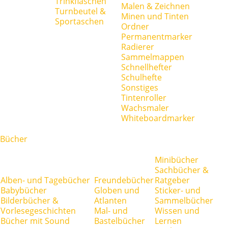
Trinkflaschen
Malen & Zeichnen
Turnbeutel &
Minen und Tinten
Sportaschen
Ordner
Permanentmarker
Radierer
Sammelmappen
Schnellhefter
Schulhefte
Sonstiges
Tintenroller
Wachsmaler
Whiteboardmarker
Bücher
Minibücher
Sachbücher &
Alben- und Tagebücher
Freundebücher
Ratgeber
Babybücher
Globen und
Sticker- und
Bilderbücher &
Atlanten
Sammelbücher
Vorlesegeschichten
Mal- und
Wissen und
Bücher mit Sound
Bastelbücher
Lernen