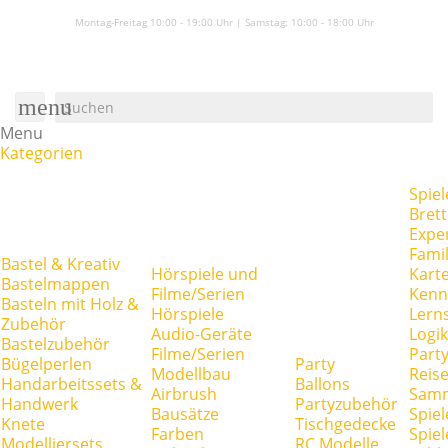
Montag-Freitag 10:00 - 19:00 Uhr | Samstag:
10:00 - 18:00 Uhr
menu
Menu
Kategorien
Spiel
Brett
Expe
Famil
Bastel & Kreativ
Hörspiele und
Kart
Bastelmappen
Filme/Serien
Kenn
Basteln mit Holz &
Hörspiele
Lerns
Zubehör
Audio-Geräte
Logik
Bastelzubehör
Filme/Serien
Party
Bügelperlen
Party
Modellbau
Reise
Handarbeitssets &
Ballons
Airbrush
Samm
Handwerk
Partyzubehör
Bausätze
Spiel
Knete
Tischgedecke
Farben
Spie
Modelliersets
RC Modelle