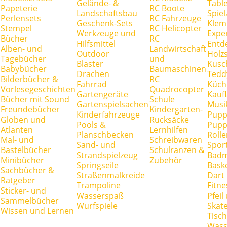
Gelände- &
Tabl
Papeterie
RC Boote
Landschaftsbau
Spie
Perlensets
RC Fahrzeuge
Geschenk-Sets
Klem
Stempel
RC Helicopter
Werkzeuge und
Expe
Bücher
RC
Hilfsmittel
Entd
Alben- und
Landwirtschaft
Outdoor
Holz
Tagebücher
und
Blaster
Kusc
Babybücher
Baumaschinen
Drachen
Tedd
Bilderbücher &
RC
Fahrrad
Küch
Vorlesegeschichten
Quadrocopter
Gartengeräte
Kauf
Bücher mit Sound
Schule
Gartenspielsachen
Musi
Freundebücher
Kindergarten-
Kinderfahrzeuge
Pupp
Globen und
Rucksäcke
Pools &
Pupp
Atlanten
Lernhilfen
Planschbecken
Rolle
Mal- und
Schreibwaren
Sand- und
Spor
Bastelbücher
Schulranzen &
Strandspielzeug
Badm
Minibücher
Zubehör
Springseile
Baske
Sachbücher &
Straßenmalkreide
Dart
Ratgeber
Trampoline
Fitne
Sticker- und
Wasserspaß
Pfei
Sammelbücher
Wurfspiele
Skate
Wissen und Lernen
Tisc
Wass