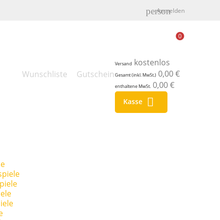
person
Anmelden
0
kostenlos
Versand
0,00 €
Wunschliste
Gutschein
Gesamt (inkl. MwSt.)
0,00 €
enthaltene MwSt.

Kasse
le
piele
piele
ele
iele
e