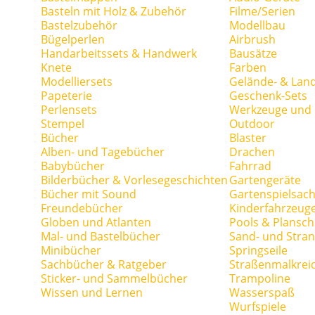
Basteln mit Holz & Zubehör
Filme/Serien
Bastelzubehör
Modellbau
Bügelperlen
Airbrush
Handarbeitssets & Handwerk
Bausätze
Knete
Farben
Modelliersets
Gelände- & Lan
Papeterie
Geschenk-Sets
Perlensets
Werkzeuge und H
Stempel
Outdoor
Bücher
Blaster
Alben- und Tagebücher
Drachen
Babybücher
Fahrrad
Bilderbücher & Vorlesegeschichten
Gartengeräte
Bücher mit Sound
Gartenspielsac
Freundebücher
Kinderfahrzeug
Globen und Atlanten
Pools & Plansc
Mal- und Bastelbücher
Sand- und Stran
Minibücher
Springseile
Sachbücher & Ratgeber
Straßenmalkrei
Sticker- und Sammelbücher
Trampoline
Wissen und Lernen
Wasserspaß
Wurfspiele