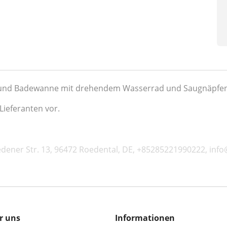
und Badewanne mit drehendem Wasserrad und Saugnäpfen z
Lieferanten vor.
dener Str. 13, 96472 Roedental, DE, +85285221990222, info
r uns
Informationen