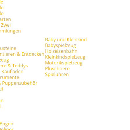
le
le
le
arten
r Zwei
mmlungen
Baby und Kleinkind
Babyspielzeug
usteine
Holzeisenbahn
ntieren & Entdecken
Kleinkindspielzeug
zeug
Motorikspielzeug
ere & Teddys
Plüschtiere
 Kaufläden
Spieluhren
trumente
& Puppenzubehör
el
on
l
 Bogen
Inliner