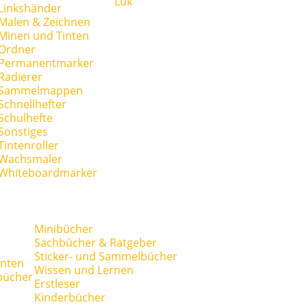
Lük
Linkshänder
Malen & Zeichnen
Minen und Tinten
Ordner
Permanentmarker
Radierer
Sammelmappen
Schnellhefter
Schulhefte
Sonstiges
Tintenroller
Wachsmaler
Whiteboardmarker
Minibücher
Sachbücher & Ratgeber
Sticker- und Sammelbücher
anten
Wissen und Lernen
bücher
Erstleser
Kinderbücher