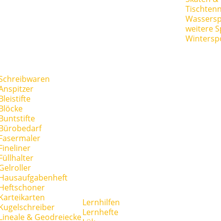
Tischtenn
Wassersp
weitere S
Wintersp
Schreibwaren
Anspitzer
Bleistifte
Blöcke
Buntstifte
Bürobedarf
Fasermaler
Fineliner
Füllhalter
Gelroller
Hausaufgabenheft
Heftschoner
Karteikarten
Lernhilfen
Kugelschreiber
Lernhefte
Lineale & Geodreiecke