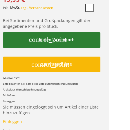
inkl. MwSt.
zzgl. Versandkosten
Bei Sortimenten und Großpackungen gilt der
angegebene Preis pro Stück.
control_point
In den Warenkorb
control_point
Zur Wunschliste
Glückwunsch!
Bitte beachten Sie, dass diese Liste automatisch erzeugt wurde
Artikel zur Wunschliste hinzugefügt
Schließen
Einloggen
Sie müssen eingeloggt sein um Artikel einer Liste
hinzuzufügen
Einloggen