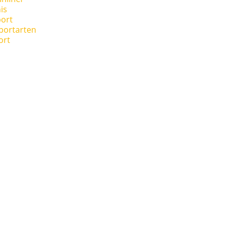
is
ort
portarten
ort