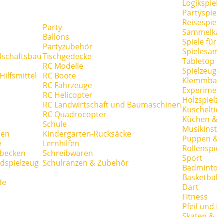
Logikspie
Partyspie
Reisespie
Party
Sammelk
Ballons
Spiele fü
Partyzubehör
Spielesa
dschaftsbau
Tischgedecke
Tabletop
RC Modelle
Spielzeug
ilfsmittel
RC Boote
Klemmba
RC Fahrzeuge
Experime
RC Helicopter
Holzspiel
RC Landwirtschaft und Baumaschinen
Kuschelti
RC Quadrocopter
Küchen &
Schule
Musikins
hen
Kindergarten-Rucksäcke
Puppen 
e
Lernhilfen
Rollenspi
hbecken
Schreibwaren
Sport
dspielzeug
Schulranzen & Zubehör
Badmint
Basketbal
de
Dart
Fitness
Pfeil und
Skaten & 