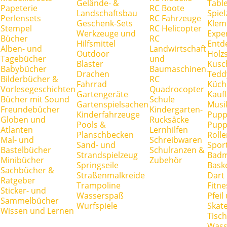
Gelände- &
Tabl
Papeterie
RC Boote
Landschaftsbau
Spie
Perlensets
RC Fahrzeuge
Geschenk-Sets
Klem
Stempel
RC Helicopter
Werkzeuge und
Expe
Bücher
RC
Hilfsmittel
Entd
Alben- und
Landwirtschaft
Outdoor
Holz
Tagebücher
und
Blaster
Kusc
Babybücher
Baumaschinen
Drachen
Tedd
Bilderbücher &
RC
Fahrrad
Küch
Vorlesegeschichten
Quadrocopter
Gartengeräte
Kauf
Bücher mit Sound
Schule
Gartenspielsachen
Musi
Freundebücher
Kindergarten-
Kinderfahrzeuge
Pupp
Globen und
Rucksäcke
Pools &
Pupp
Atlanten
Lernhilfen
Planschbecken
Rolle
Mal- und
Schreibwaren
Sand- und
Spor
Bastelbücher
Schulranzen &
Strandspielzeug
Badm
Minibücher
Zubehör
Springseile
Baske
Sachbücher &
Straßenmalkreide
Dart
Ratgeber
Trampoline
Fitne
Sticker- und
Wasserspaß
Pfei
Sammelbücher
Wurfspiele
Skate
Wissen und Lernen
Tisc
Wass