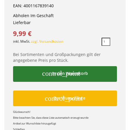
EAN: 4001167839140
Abholen Im Geschäft
Lieferbar
9,99 €
inkl. MwSt.
zzgl. Versandkosten
Bei Sortimenten und Großpackungen gilt der
angegebene Preis pro Stück.
control_point
In den Warenkorb
control_point
Zur Wunschliste
Glückwunsch!
Bitte beachten Sie, dass diese Liste automatisch erzeugt wurde
Artikel zur Wunschliste hinzugefügt
Schließen