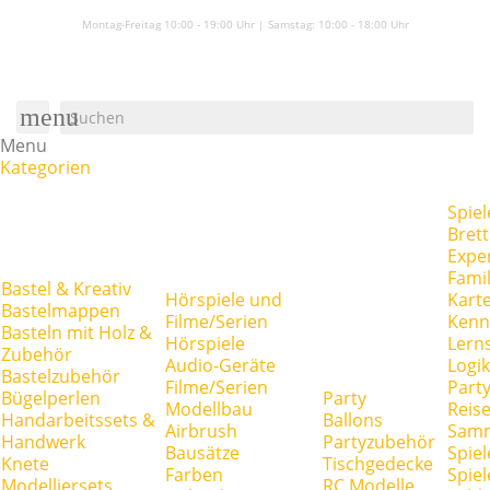
Montag-Freitag 10:00 - 19:00 Uhr | Samstag:
10:00 - 18:00 Uhr
menu
Menu
Kategorien
Spiel
Brett
Expe
Famil
Bastel & Kreativ
Hörspiele und
Kart
Bastelmappen
Filme/Serien
Kenn
Basteln mit Holz &
Hörspiele
Lerns
Zubehör
Audio-Geräte
Logik
Bastelzubehör
Filme/Serien
Party
Bügelperlen
Party
Modellbau
Reise
Handarbeitssets &
Ballons
Airbrush
Samm
Handwerk
Partyzubehör
Bausätze
Spiel
Knete
Tischgedecke
Farben
Spie
Modelliersets
RC Modelle