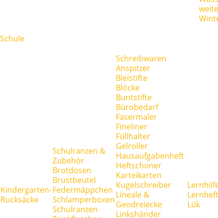
weit
Wint
Schule
Schreibwaren
Anspitzer
Bleistifte
Blöcke
Buntstifte
Bürobedarf
Fasermaler
Fineliner
Füllhalter
Gelroller
Schulranzen &
Hausaufgabenheft
Zubehör
Heftschoner
Brotdosen
Karteikarten
Brustbeutel
Kugelschreiber
Lernhilf
Kindergarten-
Federmäppchen
Lineale &
Lernhef
Rucksäcke
Schlamperboxen
Geodreiecke
Lük
Schulranzen
Linkshänder