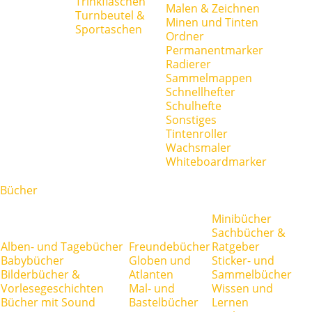
Trinkflaschen
Malen & Zeichnen
Turnbeutel &
Minen und Tinten
Sportaschen
Ordner
Permanentmarker
Radierer
Sammelmappen
Schnellhefter
Schulhefte
Sonstiges
Tintenroller
Wachsmaler
Whiteboardmarker
Bücher
Minibücher
Sachbücher &
Alben- und Tagebücher
Freundebücher
Ratgeber
Babybücher
Globen und
Sticker- und
Bilderbücher &
Atlanten
Sammelbücher
Vorlesegeschichten
Mal- und
Wissen und
Bücher mit Sound
Bastelbücher
Lernen