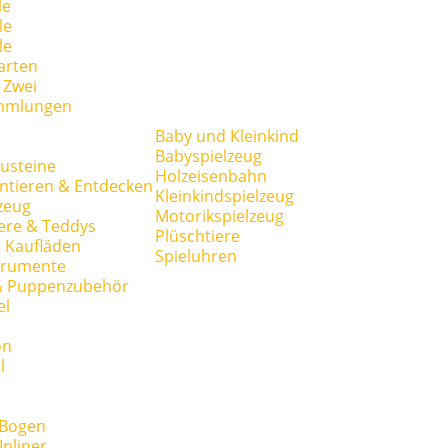
le
le
le
arten
r Zwei
mmlungen
Baby und Kleinkind
Babyspielzeug
usteine
Holzeisenbahn
ntieren & Entdecken
Kleinkindspielzeug
zeug
Motorikspielzeug
ere & Teddys
Plüschtiere
 Kaufläden
Spieluhren
trumente
& Puppenzubehör
el
on
l
 Bogen
Inliner