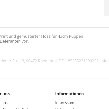
-Print und gemusterter Hose für 43cm Puppen
Lieferanten vor.
dener Str. 13, 96472 Roedental, DE, +85285221990222, info
r uns
Informationen
r uns
Impressum