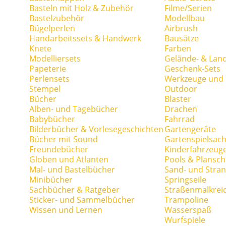
Basteln mit Holz & Zubehör
Filme/Serien
Bastelzubehör
Modellbau
Bügelperlen
Airbrush
Handarbeitssets & Handwerk
Bausätze
Knete
Farben
Modelliersets
Gelände- & Lan
Papeterie
Geschenk-Sets
Perlensets
Werkzeuge und H
Stempel
Outdoor
Bücher
Blaster
Alben- und Tagebücher
Drachen
Babybücher
Fahrrad
Bilderbücher & Vorlesegeschichten
Gartengeräte
Bücher mit Sound
Gartenspielsac
Freundebücher
Kinderfahrzeug
Globen und Atlanten
Pools & Plansc
Mal- und Bastelbücher
Sand- und Stran
Minibücher
Springseile
Sachbücher & Ratgeber
Straßenmalkrei
Sticker- und Sammelbücher
Trampoline
Wissen und Lernen
Wasserspaß
Wurfspiele