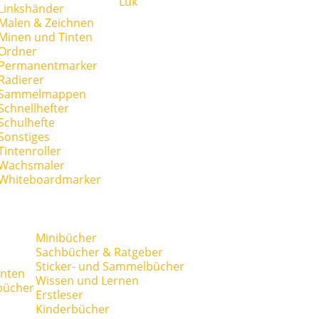
Lük
Linkshänder
Malen & Zeichnen
Minen und Tinten
Ordner
Permanentmarker
Radierer
Sammelmappen
Schnellhefter
Schulhefte
Sonstiges
Tintenroller
Wachsmaler
Whiteboardmarker
Minibücher
Sachbücher & Ratgeber
Sticker- und Sammelbücher
anten
Wissen und Lernen
bücher
Erstleser
Kinderbücher