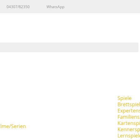
04307/82350
WhatsApp
Spiele
Brettspie
Expertens
Familiens
Kartenspi
ilme/Serien
Kennersp
Lernspiel