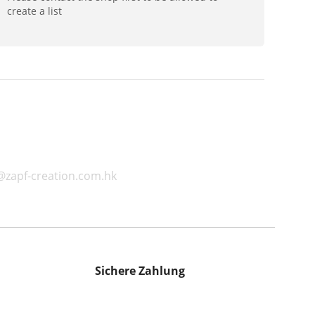
create a list
@zapf-creation.com.hk
Sichere Zahlung