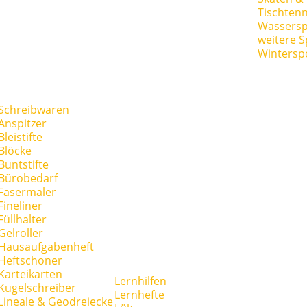
Tischtenn
Wassersp
weitere S
Wintersp
Schreibwaren
Anspitzer
Bleistifte
Blöcke
Buntstifte
Bürobedarf
Fasermaler
Fineliner
Füllhalter
Gelroller
Hausaufgabenheft
Heftschoner
Karteikarten
Lernhilfen
Kugelschreiber
Lernhefte
Lineale & Geodreiecke