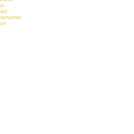
is
ort
portarten
ort