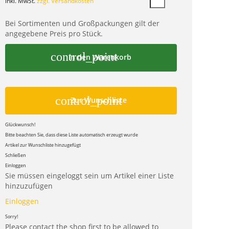
inkl. MwSt.
zzgl. Versandkosten
Bei Sortimenten und Großpackungen gilt der
angegebene Preis pro Stück.
control_point
In den Warenkorb
control_point
Zur Wunschliste
Glückwunsch!
Bitte beachten Sie, dass diese Liste automatisch erzeugt wurde
Artikel zur Wunschliste hinzugefügt
Schließen
Einloggen
Sie müssen eingeloggt sein um Artikel einer Liste
hinzuzufügen
Einloggen
Sorry!
Please contact the shop first to be allowed to