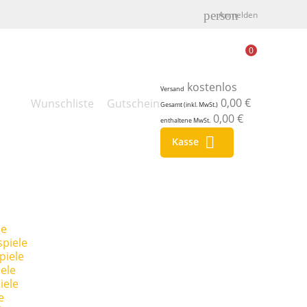
person
Anmelden
0
kostenlos
Versand
0,00 €
Wunschliste
Gutschein
Gesamt (inkl. MwSt.)
0,00 €
enthaltene MwSt.

Kasse
le
piele
piele
ele
iele
e