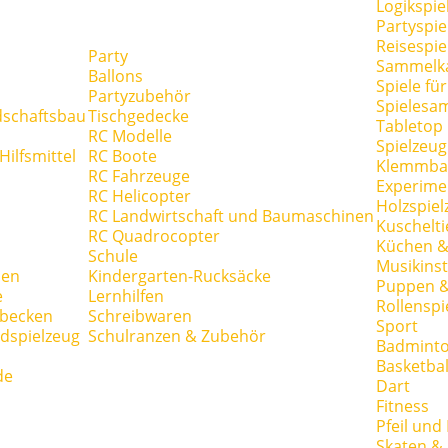
Logikspie
Partyspie
Reisespie
Party
Sammelk
Ballons
Spiele fü
Partyzubehör
Spielesa
dschaftsbau
Tischgedecke
Tabletop
RC Modelle
Spielzeug
ilfsmittel
RC Boote
Klemmba
RC Fahrzeuge
Experime
RC Helicopter
Holzspiel
RC Landwirtschaft und Baumaschinen
Kuschelti
RC Quadrocopter
Küchen &
Schule
Musikins
hen
Kindergarten-Rucksäcke
Puppen 
e
Lernhilfen
Rollenspi
hbecken
Schreibwaren
Sport
dspielzeug
Schulranzen & Zubehör
Badmint
Basketbal
de
Dart
Fitness
Pfeil und
Skaten & 