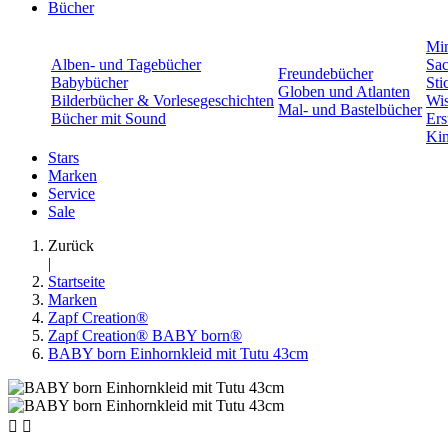
Bücher
Min
Alben- und Tagebücher
Sac
Freundebücher
Babybücher
Sti
Globen und Atlanten
Bilderbücher & Vorlesegeschichten
Wis
Mal- und Bastelbücher
Bücher mit Sound
Ers
Kin
Stars
Marken
Service
Sale
Zurück
|
Startseite
Marken
Zapf Creation®
Zapf Creation® BABY born®
BABY born Einhornkleid mit Tutu 43cm

