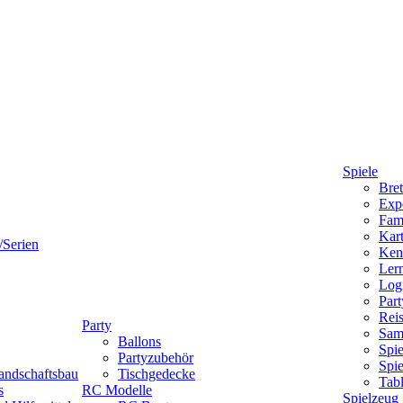
Spiele
Bret
Expe
Fami
Kart
/Serien
Ken
Lern
Logi
Part
Reis
Party
Sam
Ballons
Spie
Partyzubehör
Spi
andschaftsbau
Tischgedecke
Tab
s
RC Modelle
Spielzeug