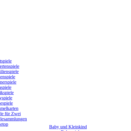
tspiele
rtenspiele
lienspiele
enspiele
nerspiele
spiele
kspiele
yspiele
espiele
melkarten
le für Zwei
elesammlungen
letop
Baby und Kleinkind