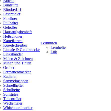
Blöcke
Buntstifte
Bürobedarf
Fasermaler
Fineliner
Füllhalter
Gelroller
Hausaufgabenheft
Heftschoner
Karteikarten
Lernhilfen
Kugelschreiber
Lernhefte
Lineale & Geodreiecke
Lük
Linkshänder
Malen & Zeichnen
Minen und Tinten
Ordner
Permanentmarker
Radierer
Sammelmappen
Schnellhefter
Schulhefte
Sonstiges
Tintenroller
Wachsmaler
Whiteboardmarker