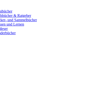
ibücher
hbücher & Ratgeber
cker- und Sammelbücher
sen und Lernen
tleser
derbücher