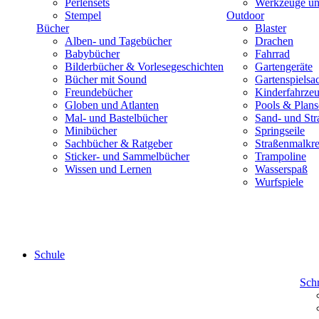
Perlensets
Werkzeuge und
Stempel
Outdoor
Bücher
Blaster
Alben- und Tagebücher
Drachen
Babybücher
Fahrrad
Bilderbücher & Vorlesegeschichten
Gartengeräte
Bücher mit Sound
Gartenspielsa
Freundebücher
Kinderfahrze
Globen und Atlanten
Pools & Plan
Mal- und Bastelbücher
Sand- und Str
Minibücher
Springseile
Sachbücher & Ratgeber
Straßenmalkre
Sticker- und Sammelbücher
Trampoline
Wissen und Lernen
Wasserspaß
Wurfspiele
Schule
Sch