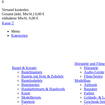
0
Versand
kostenlos
Gesamt (inkl. MwSt.)
0,00 €
enthaltene MwSt.
0,00 €
Kasse

Menu
Kategorien
Hörspiele und Filme
Bastel & Kreativ
Hörspiele
Bastelmappen
Audio-Geräte
Basteln mit Holz & Zubehör
Filme/Serien
Bastelzubehör
Modellbau
Bügelperlen
Airbrush
Handarbeitssets & Handwerk
Bausätze
Knete
Farben
Modelliersets
Gelände- & L
Papeterie
Geschenk-Set