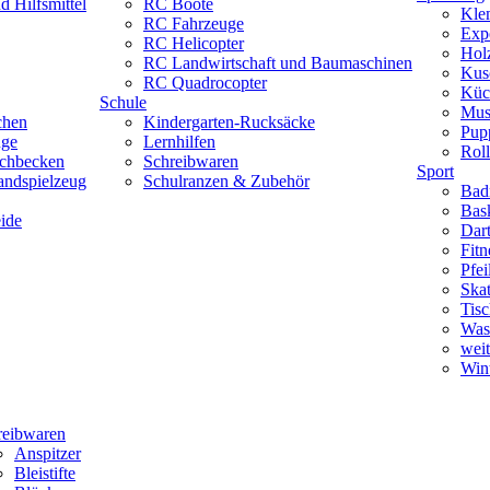
 Hilfsmittel
RC Boote
Kle
RC Fahrzeuge
Exp
RC Helicopter
Hol
RC Landwirtschaft und Baumaschinen
Kus
RC Quadrocopter
Küc
Schule
Mus
chen
Kindergarten-Rucksäcke
Pup
uge
Lernhilfen
Roll
schbecken
Schreibwaren
Sport
andspielzeug
Schulranzen & Zubehör
Bad
Bask
ide
Dar
Fitn
Pfe
Skat
Tisc
Was
weit
Wint
reibwaren
Anspitzer
Bleistifte