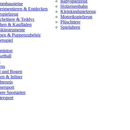
Babyspielzeug
mmbausteine
Holzeisenbahn
erimentieren & Entdecken
Kleinkindspielzeug
zspielzeug
Motorikspielzeug
cheltiere & Teddys
Plüschtiere
hen & Kaufläden
Spieluhren
ikinstrumente
pen & Puppenzubehör
enspiel
minton
etball
t
ess
il und Bogen
en & Inliner
htennis
sersport
ere Sportarten
ersport