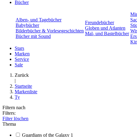
Bücher
Min
Alben- und Tagebücher
Sac
Freundebücher
Babybücher
Sti
Globen und Atlanten
Bilderbücher & Vorlesegeschichten
Wis
Mal- und Bastelbücher
Bücher mit Sound
Ers
Kin
Stars
Marken
Service
Sale
Zurück
|
Startseite
Markenliste
Ty
Filtern nach
Filters:
Filter löschen
Thema
Guardians of the Galaxy
1