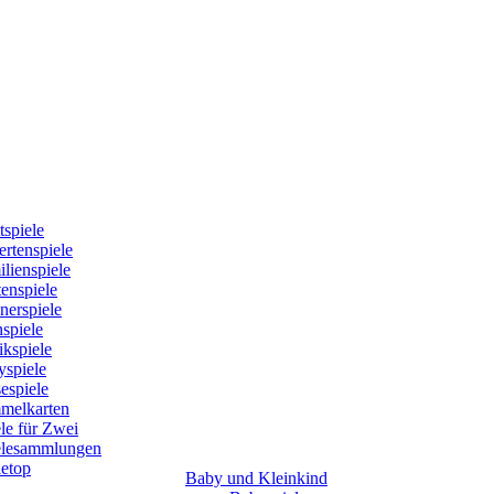
tspiele
rtenspiele
lienspiele
enspiele
nerspiele
spiele
kspiele
yspiele
espiele
melkarten
le für Zwei
elesammlungen
letop
Baby und Kleinkind