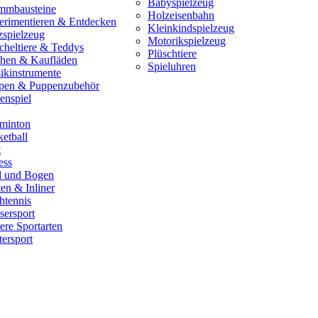
Babyspielzeug
mmbausteine
Holzeisenbahn
erimentieren & Entdecken
Kleinkindspielzeug
zspielzeug
Motorikspielzeug
cheltiere & Teddys
Plüschtiere
hen & Kaufläden
Spieluhren
ikinstrumente
pen & Puppenzubehör
enspiel
minton
etball
t
ess
il und Bogen
en & Inliner
htennis
sersport
ere Sportarten
ersport