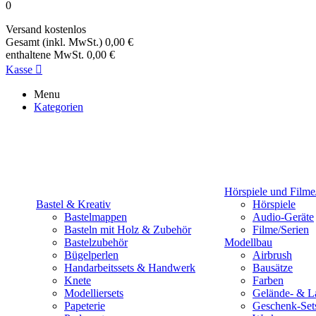
0
Versand
kostenlos
Gesamt (inkl. MwSt.)
0,00 €
enthaltene MwSt.
0,00 €
Kasse

Menu
Kategorien
Hörspiele und Filme
Bastel & Kreativ
Hörspiele
Bastelmappen
Audio-Geräte
Basteln mit Holz & Zubehör
Filme/Serien
Bastelzubehör
Modellbau
Bügelperlen
Airbrush
Handarbeitssets & Handwerk
Bausätze
Knete
Farben
Modelliersets
Gelände- & L
Papeterie
Geschenk-Set