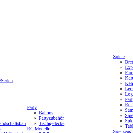
Spiele
Bret
Expe
Fami
Kart
/Serien
Ken
Lern
Logi
Part
Reis
Party
Sam
Ballons
Spie
Partyzubehör
Spi
andschaftsbau
Tischgedecke
Tab
s
RC Modelle
Spielzeug