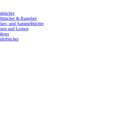
ibücher
hbücher & Ratgeber
cker- und Sammelbücher
sen und Lernen
tleser
derbücher