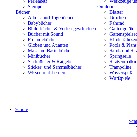
Perlensets
Werkzeuge und
Stempel
Outdoor
Bücher
Blaster
Alben- und Tagebücher
Drachen
Babybücher
Fahrrad
Bilderbücher & Vorlesegeschichten
Gartengeräte
Bücher mit Sound
Gartenspielsa
Freundebücher
Kinderfahrze
Globen und Atlanten
Pools & Plan
Mal- und Bastelbücher
Sand- und Str
Minibücher
Springseile
Sachbücher & Ratgeber
Straßenmalkre
Sticker- und Sammelbücher
Trampoline
Wissen und Lernen
Wasserspaß
Wurfspiele
Schule
Sch