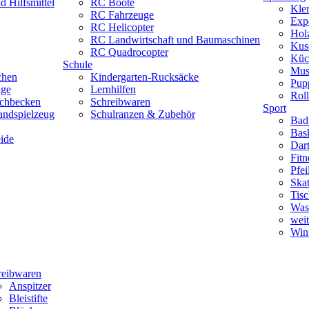
 Hilfsmittel
RC Boote
Kle
RC Fahrzeuge
Exp
RC Helicopter
Hol
RC Landwirtschaft und Baumaschinen
Kus
RC Quadrocopter
Küc
Schule
Mus
chen
Kindergarten-Rucksäcke
Pup
uge
Lernhilfen
Roll
schbecken
Schreibwaren
Sport
andspielzeug
Schulranzen & Zubehör
Bad
Bask
ide
Dar
Fitn
Pfe
Skat
Tisc
Was
weit
Wint
reibwaren
Anspitzer
Bleistifte