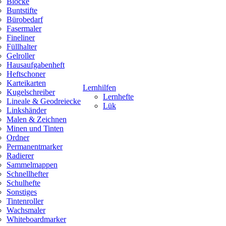
Blöcke
Buntstifte
Bürobedarf
Fasermaler
Fineliner
Füllhalter
Gelroller
Hausaufgabenheft
Heftschoner
Karteikarten
Lernhilfen
Kugelschreiber
Lernhefte
Lineale & Geodreiecke
Lük
Linkshänder
Malen & Zeichnen
Minen und Tinten
Ordner
Permanentmarker
Radierer
Sammelmappen
Schnellhefter
Schulhefte
Sonstiges
Tintenroller
Wachsmaler
Whiteboardmarker