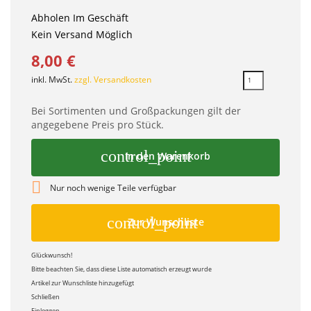
Abholen Im Geschäft
Kein Versand Möglich
8,00 €
inkl. MwSt.
zzgl. Versandkosten
Bei Sortimenten und Großpackungen gilt der
angegebene Preis pro Stück.
control_point
In den Warenkorb

Nur noch wenige Teile verfügbar
control_point
Zur Wunschliste
Glückwunsch!
Bitte beachten Sie, dass diese Liste automatisch erzeugt wurde
Artikel zur Wunschliste hinzugefügt
Schließen
Einloggen