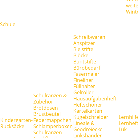
weit
Wint
Schule
Schreibwaren
Anspitzer
Bleistifte
Blöcke
Buntstifte
Bürobedarf
Fasermaler
Fineliner
Füllhalter
Gelroller
Schulranzen &
Hausaufgabenheft
Zubehör
Heftschoner
Brotdosen
Karteikarten
Brustbeutel
Kugelschreiber
Lernhilf
Kindergarten-
Federmäppchen
Lineale &
Lernhef
Rucksäcke
Schlamperboxen
Geodreiecke
Lük
Schulranzen
Linkshänder