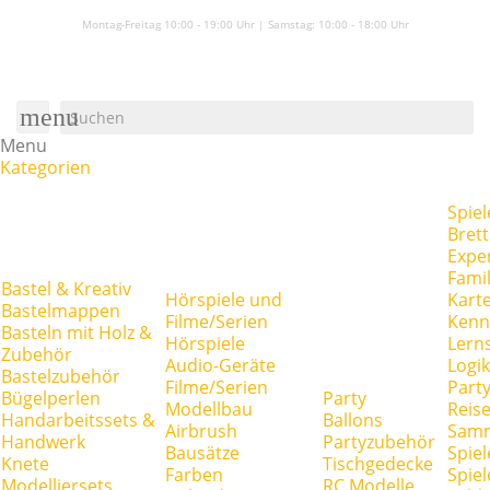
Montag-Freitag 10:00 - 19:00 Uhr | Samstag:
10:00 - 18:00 Uhr
menu
Menu
Kategorien
Spiel
Brett
Expe
Famil
Bastel & Kreativ
Hörspiele und
Kart
Bastelmappen
Filme/Serien
Kenn
Basteln mit Holz &
Hörspiele
Lerns
Zubehör
Audio-Geräte
Logik
Bastelzubehör
Filme/Serien
Party
Bügelperlen
Party
Modellbau
Reise
Handarbeitssets &
Ballons
Airbrush
Samm
Handwerk
Partyzubehör
Bausätze
Spiel
Knete
Tischgedecke
Farben
Spie
Modelliersets
RC Modelle