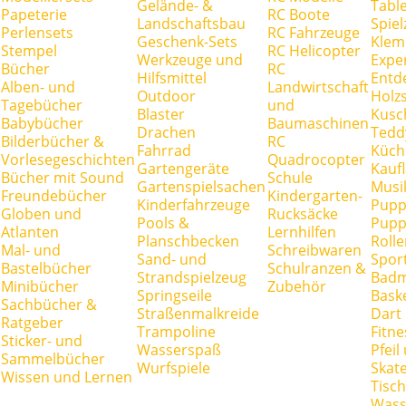
Gelände- &
Tabl
Papeterie
RC Boote
Landschaftsbau
Spie
Perlensets
RC Fahrzeuge
Geschenk-Sets
Klem
Stempel
RC Helicopter
Werkzeuge und
Expe
Bücher
RC
Hilfsmittel
Entd
Alben- und
Landwirtschaft
Outdoor
Holz
Tagebücher
und
Blaster
Kusc
Babybücher
Baumaschinen
Drachen
Tedd
Bilderbücher &
RC
Fahrrad
Küch
Vorlesegeschichten
Quadrocopter
Gartengeräte
Kauf
Bücher mit Sound
Schule
Gartenspielsachen
Musi
Freundebücher
Kindergarten-
Kinderfahrzeuge
Pupp
Globen und
Rucksäcke
Pools &
Pupp
Atlanten
Lernhilfen
Planschbecken
Rolle
Mal- und
Schreibwaren
Sand- und
Spor
Bastelbücher
Schulranzen &
Strandspielzeug
Badm
Minibücher
Zubehör
Springseile
Baske
Sachbücher &
Straßenmalkreide
Dart
Ratgeber
Trampoline
Fitne
Sticker- und
Wasserspaß
Pfei
Sammelbücher
Wurfspiele
Skate
Wissen und Lernen
Tisc
Wass