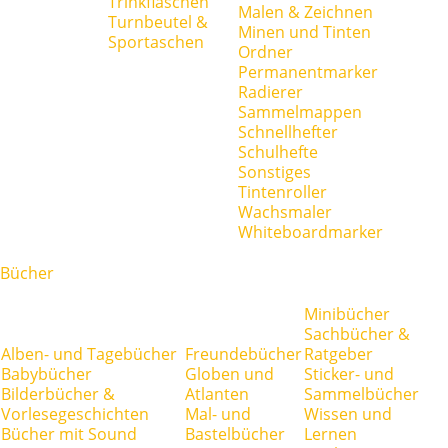
Trinkflaschen
Malen & Zeichnen
Turnbeutel &
Minen und Tinten
Sportaschen
Ordner
Permanentmarker
Radierer
Sammelmappen
Schnellhefter
Schulhefte
Sonstiges
Tintenroller
Wachsmaler
Whiteboardmarker
Bücher
Minibücher
Sachbücher &
Alben- und Tagebücher
Freundebücher
Ratgeber
Babybücher
Globen und
Sticker- und
Bilderbücher &
Atlanten
Sammelbücher
Vorlesegeschichten
Mal- und
Wissen und
Bücher mit Sound
Bastelbücher
Lernen