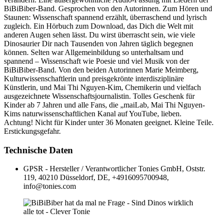
BiBiBiber-Band. Gesprochen von den Autorinnen. Zum Hören und
Staunen: Wissenschaft spannend erzählt, überraschend und lyrisch
zugleich. Ein Hörbuch zum Download, das Dich die Welt mit
anderen Augen sehen lässt. Du wirst überrascht sein, wie viele
Dinosaurier Dir nach Tausenden von Jahren täglich begegnen
können. Selten war Allgemeinbildung so unterhaltsam und
spannend – Wissenschaft wie Poesie und viel Musik von der
BiBiBiber-Band. Von den beiden Autorinnen Marie Meimberg,
Kulturwissenschaftlerin und preisgekrönte interdisziplinäre
Künstlerin, und Mai Thi Nguyen-Kim, Chemikerin und vielfach
ausgezeichnete Wissenschaftsjournalistin. Tolles Geschenk für
Kinder ab 7 Jahren und alle Fans, die „maiLab, Mai Thi Nguyen-
Kims naturwissenschaftlichen Kanal auf YouTube, lieben.
Achtung! Nicht für Kinder unter 36 Monaten geeignet. Kleine Teile.
Erstickungsgefahr.
Technische Daten
GPSR - Hersteller / Verantwortlicher
Tonies GmbH, Oststr.
119, 40210 Düsseldorf, DE, +4916095700948,
info@tonies.com