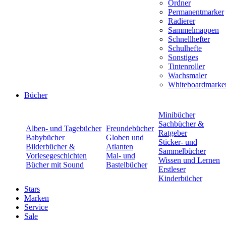
Ordner
Permanentmarker
Radierer
Sammelmappen
Schnellhefter
Schulhefte
Sonstiges
Tintenroller
Wachsmaler
Whiteboardmarke
Bücher
Minibücher
Sachbücher &
Alben- und Tagebücher
Freundebücher
Ratgeber
Babybücher
Globen und
Sticker- und
Bilderbücher &
Atlanten
Sammelbücher
Vorlesegeschichten
Mal- und
Wissen und Lernen
Bücher mit Sound
Bastelbücher
Erstleser
Kinderbücher
Stars
Marken
Service
Sale