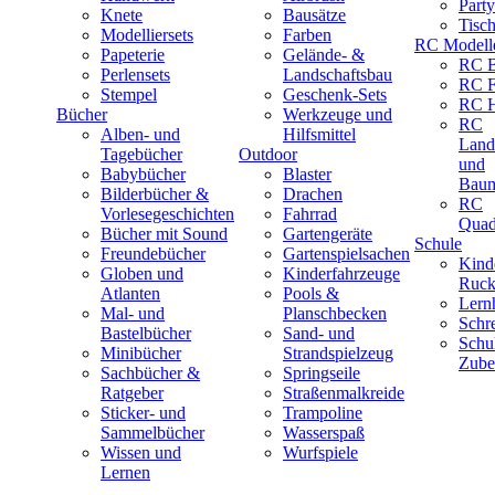
Part
Knete
Bausätze
Tisc
Modelliersets
Farben
RC Modell
Papeterie
Gelände- &
RC B
Perlensets
Landschaftsbau
RC F
Stempel
Geschenk-Sets
RC H
Bücher
Werkzeuge und
RC
Alben- und
Hilfsmittel
Land
Tagebücher
Outdoor
und
Babybücher
Blaster
Baum
Bilderbücher &
Drachen
RC
Vorlesegeschichten
Fahrrad
Quad
Bücher mit Sound
Gartengeräte
Schule
Freundebücher
Gartenspielsachen
Kind
Globen und
Kinderfahrzeuge
Ruck
Atlanten
Pools &
Lernh
Mal- und
Planschbecken
Schr
Bastelbücher
Sand- und
Schu
Minibücher
Strandspielzeug
Zube
Sachbücher &
Springseile
Ratgeber
Straßenmalkreide
Sticker- und
Trampoline
Sammelbücher
Wasserspaß
Wissen und
Wurfspiele
Lernen