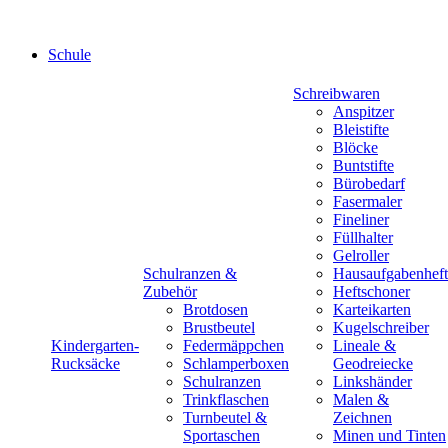
Schule
Schreibwaren
Anspitzer
Bleistifte
Blöcke
Buntstifte
Bürobedarf
Fasermaler
Fineliner
Füllhalter
Gelroller
Schulranzen &
Hausaufgabenheft
Zubehör
Heftschoner
Brotdosen
Karteikarten
Brustbeutel
Kugelschreiber
Kindergarten-
Federmäppchen
Lineale &
Rucksäcke
Schlamperboxen
Geodreiecke
Schulranzen
Linkshänder
Trinkflaschen
Malen &
Turnbeutel &
Zeichnen
Sportaschen
Minen und Tinten