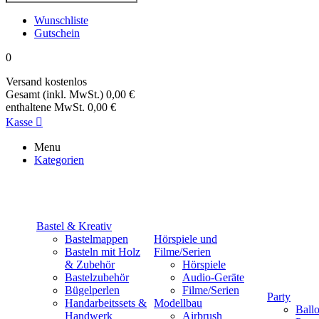
Wunschliste
Gutschein
0
Versand
kostenlos
Gesamt (inkl. MwSt.)
0,00 €
enthaltene MwSt.
0,00 €
Kasse

Menu
Kategorien
Bastel & Kreativ
Bastelmappen
Hörspiele und
Basteln mit Holz
Filme/Serien
& Zubehör
Hörspiele
Bastelzubehör
Audio-Geräte
Bügelperlen
Filme/Serien
Party
Handarbeitssets &
Modellbau
Ball
Handwerk
Airbrush