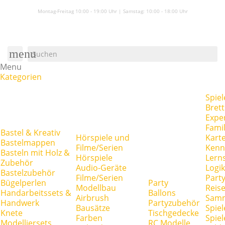
Montag-Freitag 10:00 - 19:00 Uhr | Samstag:
10:00 - 18:00 Uhr
menu
Menu
Kategorien
Spiel
Brett
Expe
Famil
Bastel & Kreativ
Hörspiele und
Kart
Bastelmappen
Filme/Serien
Kenn
Basteln mit Holz &
Hörspiele
Lerns
Zubehör
Audio-Geräte
Logik
Bastelzubehör
Filme/Serien
Party
Bügelperlen
Party
Modellbau
Reise
Handarbeitssets &
Ballons
Airbrush
Samm
Handwerk
Partyzubehör
Bausätze
Spiel
Knete
Tischgedecke
Farben
Spie
Modelliersets
RC Modelle