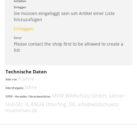
Schließen
Einloggen
Sie müssen eingeloggt sein um Artikel einer Liste
hinzuzufügen
Einloggen
Sorry!
Please contact the shop first to be allowed to create a
list
Technische Daten
6 Jahre
Alter von
Jahre
Altersfreigabe
MVW Wildschütz GmbH, Lehrer-
GPSR - Hersteller / Verantwortlicher
Holl-Str. 8, 83624 Otterfing, DE, info@wildschuetz-
muenchen.de