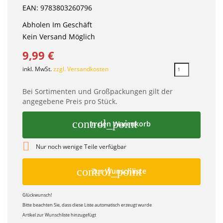
EAN: 9783803260796
Abholen Im Geschäft
Kein Versand Möglich
9,99 €
inkl. MwSt.
zzgl. Versandkosten
Bei Sortimenten und Großpackungen gilt der
angegebene Preis pro Stück.
control_point
In den Warenkorb

Nur noch wenige Teile verfügbar
control_point
Zur Wunschliste
Glückwunsch!
Bitte beachten Sie, dass diese Liste automatisch erzeugt wurde
Artikel zur Wunschliste hinzugefügt