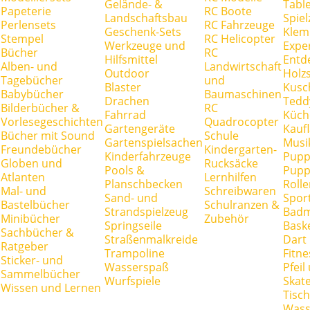
Gelände- &
Tabl
Papeterie
RC Boote
Landschaftsbau
Spie
Perlensets
RC Fahrzeuge
Geschenk-Sets
Klem
Stempel
RC Helicopter
Werkzeuge und
Expe
Bücher
RC
Hilfsmittel
Entd
Alben- und
Landwirtschaft
Outdoor
Holz
Tagebücher
und
Blaster
Kusc
Babybücher
Baumaschinen
Drachen
Tedd
Bilderbücher &
RC
Fahrrad
Küch
Vorlesegeschichten
Quadrocopter
Gartengeräte
Kauf
Bücher mit Sound
Schule
Gartenspielsachen
Musi
Freundebücher
Kindergarten-
Kinderfahrzeuge
Pupp
Globen und
Rucksäcke
Pools &
Pupp
Atlanten
Lernhilfen
Planschbecken
Rolle
Mal- und
Schreibwaren
Sand- und
Spor
Bastelbücher
Schulranzen &
Strandspielzeug
Badm
Minibücher
Zubehör
Springseile
Baske
Sachbücher &
Straßenmalkreide
Dart
Ratgeber
Trampoline
Fitne
Sticker- und
Wasserspaß
Pfei
Sammelbücher
Wurfspiele
Skate
Wissen und Lernen
Tisc
Wass