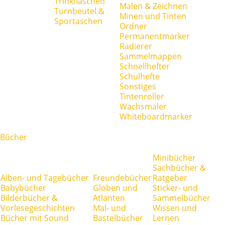
Trinkflaschen
Malen & Zeichnen
Turnbeutel &
Minen und Tinten
Sportaschen
Ordner
Permanentmarker
Radierer
Sammelmappen
Schnellhefter
Schulhefte
Sonstiges
Tintenroller
Wachsmaler
Whiteboardmarker
Bücher
Minibücher
Sachbücher &
Alben- und Tagebücher
Freundebücher
Ratgeber
Babybücher
Globen und
Sticker- und
Bilderbücher &
Atlanten
Sammelbücher
Vorlesegeschichten
Mal- und
Wissen und
Bücher mit Sound
Bastelbücher
Lernen