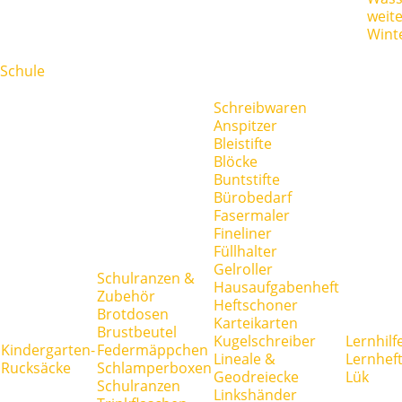
weit
Wint
Schule
Schreibwaren
Anspitzer
Bleistifte
Blöcke
Buntstifte
Bürobedarf
Fasermaler
Fineliner
Füllhalter
Gelroller
Schulranzen &
Hausaufgabenheft
Zubehör
Heftschoner
Brotdosen
Karteikarten
Brustbeutel
Kugelschreiber
Lernhilf
Kindergarten-
Federmäppchen
Lineale &
Lernhef
Rucksäcke
Schlamperboxen
Geodreiecke
Lük
Schulranzen
Linkshänder