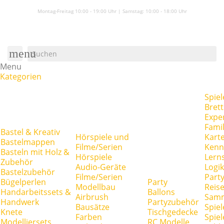
Montag-Freitag 10:00 - 19:00 Uhr | Samstag:
10:00 - 18:00 Uhr
menu
Menu
Kategorien
Spiel
Brett
Expe
Famil
Bastel & Kreativ
Hörspiele und
Kart
Bastelmappen
Filme/Serien
Kenn
Basteln mit Holz &
Hörspiele
Lerns
Zubehör
Audio-Geräte
Logik
Bastelzubehör
Filme/Serien
Party
Bügelperlen
Party
Modellbau
Reise
Handarbeitssets &
Ballons
Airbrush
Samm
Handwerk
Partyzubehör
Bausätze
Spiel
Knete
Tischgedecke
Farben
Spie
Modelliersets
RC Modelle