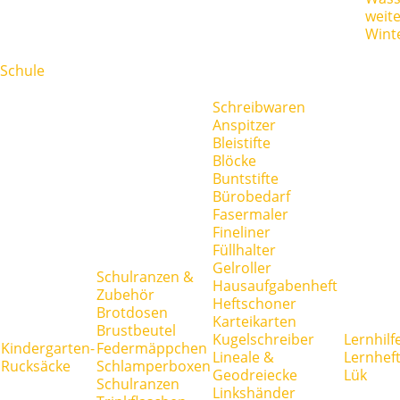
weit
Wint
Schule
Schreibwaren
Anspitzer
Bleistifte
Blöcke
Buntstifte
Bürobedarf
Fasermaler
Fineliner
Füllhalter
Gelroller
Schulranzen &
Hausaufgabenheft
Zubehör
Heftschoner
Brotdosen
Karteikarten
Brustbeutel
Kugelschreiber
Lernhilf
Kindergarten-
Federmäppchen
Lineale &
Lernhef
Rucksäcke
Schlamperboxen
Geodreiecke
Lük
Schulranzen
Linkshänder