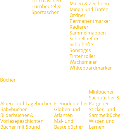
Trinkflaschen
Malen & Zeichnen
Turnbeutel &
Minen und Tinten
Sportaschen
Ordner
Permanentmarker
Radierer
Sammelmappen
Schnellhefter
Schulhefte
Sonstiges
Tintenroller
Wachsmaler
Whiteboardmarker
Bücher
Minibücher
Sachbücher &
Alben- und Tagebücher
Freundebücher
Ratgeber
Babybücher
Globen und
Sticker- und
Bilderbücher &
Atlanten
Sammelbücher
Vorlesegeschichten
Mal- und
Wissen und
Bücher mit Sound
Bastelbücher
Lernen