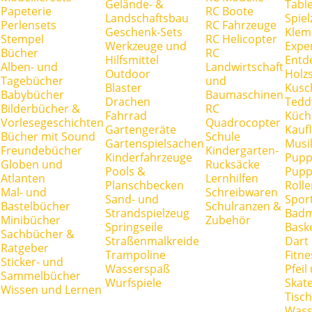
Gelände- &
Tabl
Papeterie
RC Boote
Landschaftsbau
Spie
Perlensets
RC Fahrzeuge
Geschenk-Sets
Klem
Stempel
RC Helicopter
Werkzeuge und
Expe
Bücher
RC
Hilfsmittel
Entd
Alben- und
Landwirtschaft
Outdoor
Holz
Tagebücher
und
Blaster
Kusc
Babybücher
Baumaschinen
Drachen
Tedd
Bilderbücher &
RC
Fahrrad
Küch
Vorlesegeschichten
Quadrocopter
Gartengeräte
Kauf
Bücher mit Sound
Schule
Gartenspielsachen
Musi
Freundebücher
Kindergarten-
Kinderfahrzeuge
Pupp
Globen und
Rucksäcke
Pools &
Pupp
Atlanten
Lernhilfen
Planschbecken
Rolle
Mal- und
Schreibwaren
Sand- und
Spor
Bastelbücher
Schulranzen &
Strandspielzeug
Badm
Minibücher
Zubehör
Springseile
Baske
Sachbücher &
Straßenmalkreide
Dart
Ratgeber
Trampoline
Fitne
Sticker- und
Wasserspaß
Pfei
Sammelbücher
Wurfspiele
Skate
Wissen und Lernen
Tisc
Wass