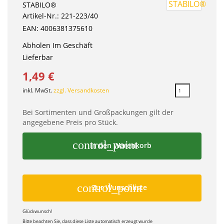
STABILO®
Artikel-Nr.: 221-223/40
EAN: 4006381375610
Abholen Im Geschäft
Lieferbar
1,49 €
inkl. MwSt.
zzgl. Versandkosten
Bei Sortimenten und Großpackungen gilt der
angegebene Preis pro Stück.
control_point
In den Warenkorb
control_point
Zur Wunschliste
Glückwunsch!
Bitte beachten Sie, dass diese Liste automatisch erzeugt wurde