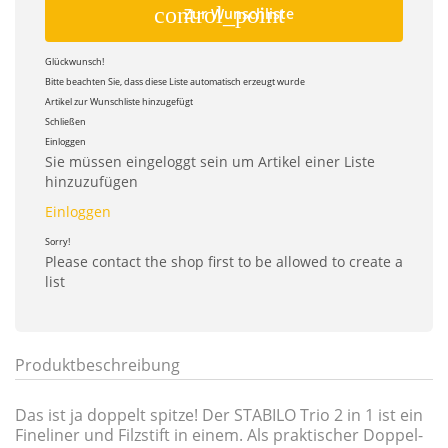
control_point
Zur Wunschliste
Glückwunsch!
Bitte beachten Sie, dass diese Liste automatisch erzeugt wurde
Artikel zur Wunschliste hinzugefügt
Schließen
Einloggen
Sie müssen eingeloggt sein um Artikel einer Liste
hinzuzufügen
Einloggen
Sorry!
Please contact the shop first to be allowed to create a
list
Produktbeschreibung
Das ist ja doppelt spitze! Der STABILO Trio 2 in 1 ist ein
Fineliner und Filzstift in einem. Als praktischer Doppel-