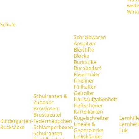
weit
Wint
Schule
Schreibwaren
Anspitzer
Bleistifte
Blöcke
Buntstifte
Bürobedarf
Fasermaler
Fineliner
Füllhalter
Gelroller
Schulranzen &
Hausaufgabenheft
Zubehör
Heftschoner
Brotdosen
Karteikarten
Brustbeutel
Kugelschreiber
Lernhilf
Kindergarten-
Federmäppchen
Lineale &
Lernhef
Rucksäcke
Schlamperboxen
Geodreiecke
Lük
Schulranzen
Linkshänder