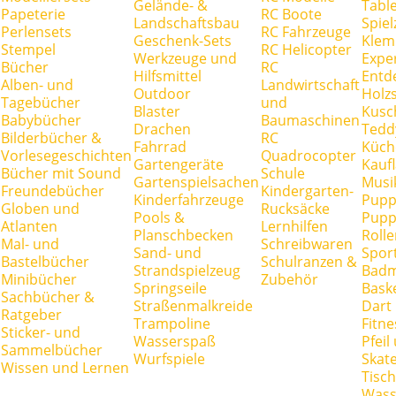
Gelände- &
Tabl
Papeterie
RC Boote
Landschaftsbau
Spie
Perlensets
RC Fahrzeuge
Geschenk-Sets
Klem
Stempel
RC Helicopter
Werkzeuge und
Expe
Bücher
RC
Hilfsmittel
Entd
Alben- und
Landwirtschaft
Outdoor
Holz
Tagebücher
und
Blaster
Kusc
Babybücher
Baumaschinen
Drachen
Tedd
Bilderbücher &
RC
Fahrrad
Küch
Vorlesegeschichten
Quadrocopter
Gartengeräte
Kauf
Bücher mit Sound
Schule
Gartenspielsachen
Musi
Freundebücher
Kindergarten-
Kinderfahrzeuge
Pupp
Globen und
Rucksäcke
Pools &
Pupp
Atlanten
Lernhilfen
Planschbecken
Rolle
Mal- und
Schreibwaren
Sand- und
Spor
Bastelbücher
Schulranzen &
Strandspielzeug
Badm
Minibücher
Zubehör
Springseile
Baske
Sachbücher &
Straßenmalkreide
Dart
Ratgeber
Trampoline
Fitne
Sticker- und
Wasserspaß
Pfei
Sammelbücher
Wurfspiele
Skate
Wissen und Lernen
Tisc
Wass