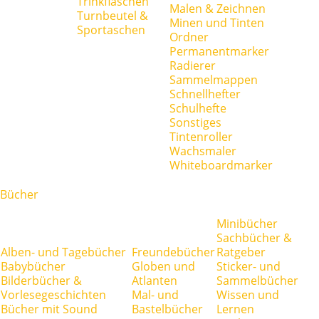
Trinkflaschen
Malen & Zeichnen
Turnbeutel &
Minen und Tinten
Sportaschen
Ordner
Permanentmarker
Radierer
Sammelmappen
Schnellhefter
Schulhefte
Sonstiges
Tintenroller
Wachsmaler
Whiteboardmarker
Bücher
Minibücher
Sachbücher &
Alben- und Tagebücher
Freundebücher
Ratgeber
Babybücher
Globen und
Sticker- und
Bilderbücher &
Atlanten
Sammelbücher
Vorlesegeschichten
Mal- und
Wissen und
Bücher mit Sound
Bastelbücher
Lernen