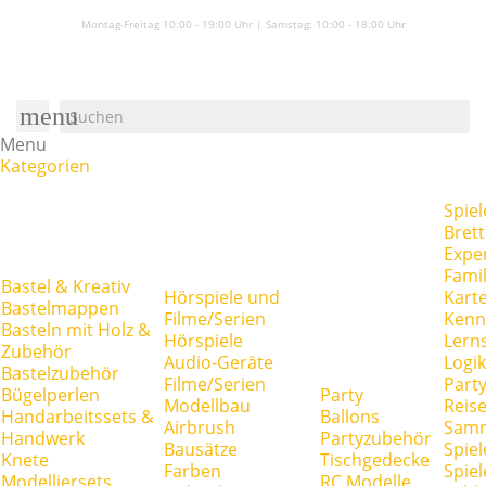
Montag-Freitag 10:00 - 19:00 Uhr | Samstag:
10:00 - 18:00 Uhr
menu
Menu
Kategorien
Spiel
Brett
Expe
Famil
Bastel & Kreativ
Hörspiele und
Kart
Bastelmappen
Filme/Serien
Kenn
Basteln mit Holz &
Hörspiele
Lerns
Zubehör
Audio-Geräte
Logik
Bastelzubehör
Filme/Serien
Party
Bügelperlen
Party
Modellbau
Reise
Handarbeitssets &
Ballons
Airbrush
Samm
Handwerk
Partyzubehör
Bausätze
Spiel
Knete
Tischgedecke
Farben
Spie
Modelliersets
RC Modelle