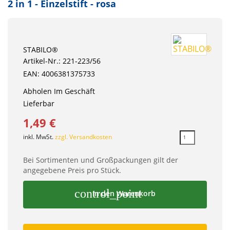
2 in 1 - Einzelstift - rosa
STABILO®
Artikel-Nr.: 221-223/56
EAN: 4006381375733
Abholen Im Geschäft
Lieferbar
1,49 €
inkl. MwSt.
zzgl. Versandkosten
Bei Sortimenten und Großpackungen gilt der
angegebene Preis pro Stück.
control_point
In den Warenkorb