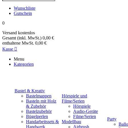
Wunschliste
Gutschein
0
Versand
kostenlos
Gesamt (inkl. MwSt.)
0,00 €
enthaltene MwSt.
0,00 €
Kasse

Menu
Kategorien
Bastel & Kreativ
Bastelmappen
Hörspiele und
Basteln mit Holz
Filme/Serien
& Zubehör
Hörspiele
Bastelzubehör
Audio-Geräte
Bügelperlen
Filme/Serien
Party
Handarbeitssets &
Modellbau
Ball
Handwerk
Airbrush