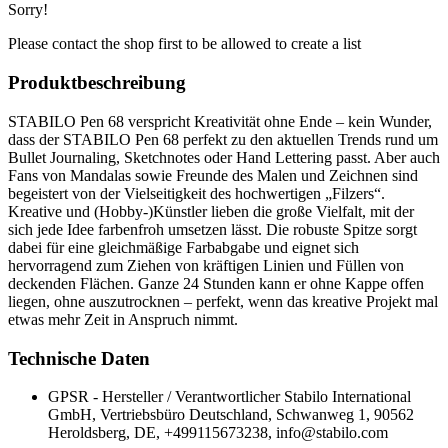
Sorry!
Please contact the shop first to be allowed to create a list
Produktbeschreibung
STABILO Pen 68 verspricht Kreativität ohne Ende – kein Wunder,
dass der STABILO Pen 68 perfekt zu den aktuellen Trends rund um
Bullet Journaling, Sketchnotes oder Hand Lettering passt. Aber auch
Fans von Mandalas sowie Freunde des Malen und Zeichnen sind
begeistert von der Vielseitigkeit des hochwertigen „Filzers“.
Kreative und (Hobby-)Künstler lieben die große Vielfalt, mit der
sich jede Idee farbenfroh umsetzen lässt. Die robuste Spitze sorgt
dabei für eine gleichmäßige Farbabgabe und eignet sich
hervorragend zum Ziehen von kräftigen Linien und Füllen von
deckenden Flächen. Ganze 24 Stunden kann er ohne Kappe offen
liegen, ohne auszutrocknen – perfekt, wenn das kreative Projekt mal
etwas mehr Zeit in Anspruch nimmt.
Technische Daten
GPSR - Hersteller / Verantwortlicher
Stabilo International
GmbH, Vertriebsbüro Deutschland, Schwanweg 1, 90562
Heroldsberg, DE, +499115673238, info@stabilo.com