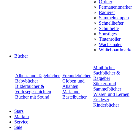
Ordner
Permanentmarker
Radierer
Sammelmappen
Schnellhefter
Schulhefte
Sonstiges
Tintenroller
Wachsmaler
Whiteboardmarke
Bücher
Minibücher
Sachbücher &
Alben- und Tagebücher
Freundebücher
Ratgeber
Babybücher
Globen und
Sticker- und
Bilderbücher &
Atlanten
Sammelbücher
Vorlesegeschichten
Mal- und
Wissen und Lernen
Bücher mit Sound
Bastelbücher
Erstleser
Kinderbücher
Stars
Marken
Service
Sale