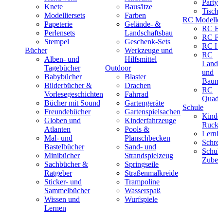
Part
Knete
Bausätze
Tisc
Modelliersets
Farben
RC Modell
Papeterie
Gelände- &
RC B
Perlensets
Landschaftsbau
RC F
Stempel
Geschenk-Sets
RC H
Bücher
Werkzeuge und
RC
Alben- und
Hilfsmittel
Land
Tagebücher
Outdoor
und
Babybücher
Blaster
Baum
Bilderbücher &
Drachen
RC
Vorlesegeschichten
Fahrrad
Quad
Bücher mit Sound
Gartengeräte
Schule
Freundebücher
Gartenspielsachen
Kind
Globen und
Kinderfahrzeuge
Ruck
Atlanten
Pools &
Lernh
Mal- und
Planschbecken
Schr
Bastelbücher
Sand- und
Schu
Minibücher
Strandspielzeug
Zube
Sachbücher &
Springseile
Ratgeber
Straßenmalkreide
Sticker- und
Trampoline
Sammelbücher
Wasserspaß
Wissen und
Wurfspiele
Lernen