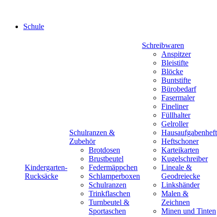
Schule
Schreibwaren
Anspitzer
Bleistifte
Blöcke
Buntstifte
Bürobedarf
Fasermaler
Fineliner
Füllhalter
Gelroller
Schulranzen &
Hausaufgabenheft
Zubehör
Heftschoner
Brotdosen
Karteikarten
Brustbeutel
Kugelschreiber
Kindergarten-
Federmäppchen
Lineale &
Rucksäcke
Schlamperboxen
Geodreiecke
Schulranzen
Linkshänder
Trinkflaschen
Malen &
Turnbeutel &
Zeichnen
Sportaschen
Minen und Tinten