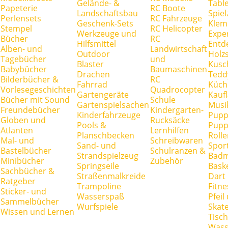
Gelände- &
Tabl
Papeterie
RC Boote
Landschaftsbau
Spie
Perlensets
RC Fahrzeuge
Geschenk-Sets
Klem
Stempel
RC Helicopter
Werkzeuge und
Expe
Bücher
RC
Hilfsmittel
Entd
Alben- und
Landwirtschaft
Outdoor
Holz
Tagebücher
und
Blaster
Kusc
Babybücher
Baumaschinen
Drachen
Tedd
Bilderbücher &
RC
Fahrrad
Küch
Vorlesegeschichten
Quadrocopter
Gartengeräte
Kauf
Bücher mit Sound
Schule
Gartenspielsachen
Musi
Freundebücher
Kindergarten-
Kinderfahrzeuge
Pupp
Globen und
Rucksäcke
Pools &
Pupp
Atlanten
Lernhilfen
Planschbecken
Rolle
Mal- und
Schreibwaren
Sand- und
Spor
Bastelbücher
Schulranzen &
Strandspielzeug
Badm
Minibücher
Zubehör
Springseile
Baske
Sachbücher &
Straßenmalkreide
Dart
Ratgeber
Trampoline
Fitne
Sticker- und
Wasserspaß
Pfei
Sammelbücher
Wurfspiele
Skate
Wissen und Lernen
Tisc
Wass