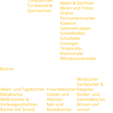
Trinkflaschen
Malen & Zeichnen
Turnbeutel &
Minen und Tinten
Sportaschen
Ordner
Permanentmarker
Radierer
Sammelmappen
Schnellhefter
Schulhefte
Sonstiges
Tintenroller
Wachsmaler
Whiteboardmarker
Bücher
Minibücher
Sachbücher &
Alben- und Tagebücher
Freundebücher
Ratgeber
Babybücher
Globen und
Sticker- und
Bilderbücher &
Atlanten
Sammelbücher
Vorlesegeschichten
Mal- und
Wissen und
Bücher mit Sound
Bastelbücher
Lernen