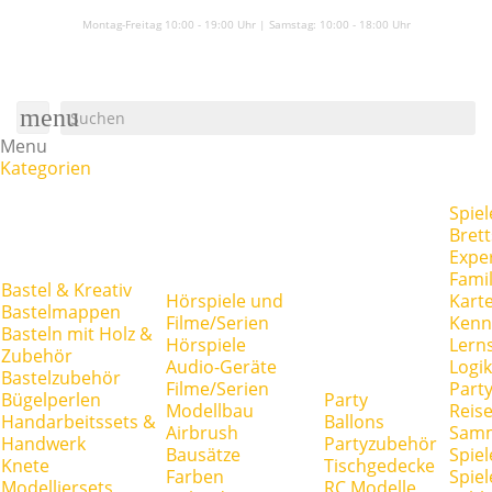
Montag-Freitag 10:00 - 19:00 Uhr | Samstag:
10:00 - 18:00 Uhr
menu
Menu
Kategorien
Spiel
Brett
Expe
Famil
Bastel & Kreativ
Hörspiele und
Kart
Bastelmappen
Filme/Serien
Kenn
Basteln mit Holz &
Hörspiele
Lerns
Zubehör
Audio-Geräte
Logik
Bastelzubehör
Filme/Serien
Party
Bügelperlen
Party
Modellbau
Reise
Handarbeitssets &
Ballons
Airbrush
Samm
Handwerk
Partyzubehör
Bausätze
Spiel
Knete
Tischgedecke
Farben
Spie
Modelliersets
RC Modelle