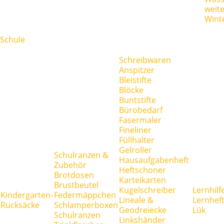
weit
Wint
Schule
Schreibwaren
Anspitzer
Bleistifte
Blöcke
Buntstifte
Bürobedarf
Fasermaler
Fineliner
Füllhalter
Gelroller
Schulranzen &
Hausaufgabenheft
Zubehör
Heftschoner
Brotdosen
Karteikarten
Brustbeutel
Kugelschreiber
Lernhilf
Kindergarten-
Federmäppchen
Lineale &
Lernhef
Rucksäcke
Schlamperboxen
Geodreiecke
Lük
Schulranzen
Linkshänder