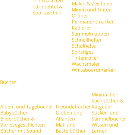
Trinkflaschen
Malen & Zeichnen
Turnbeutel &
Minen und Tinten
Sportaschen
Ordner
Permanentmarker
Radierer
Sammelmappen
Schnellhefter
Schulhefte
Sonstiges
Tintenroller
Wachsmaler
Whiteboardmarker
Bücher
Minibücher
Sachbücher &
Alben- und Tagebücher
Freundebücher
Ratgeber
Babybücher
Globen und
Sticker- und
Bilderbücher &
Atlanten
Sammelbücher
Vorlesegeschichten
Mal- und
Wissen und
Bücher mit Sound
Bastelbücher
Lernen