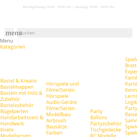
Montag-Freitag 10:00 - 19:00 Uhr | Samstag:
10:00 - 18:00 Uhr
menu
Menu
Kategorien
Spiel
Brett
Expe
Famil
Bastel & Kreativ
Hörspiele und
Kart
Bastelmappen
Filme/Serien
Kenn
Basteln mit Holz &
Hörspiele
Lerns
Zubehör
Audio-Geräte
Logik
Bastelzubehör
Filme/Serien
Party
Bügelperlen
Party
Modellbau
Reise
Handarbeitssets &
Ballons
Airbrush
Samm
Handwerk
Partyzubehör
Bausätze
Spiel
Knete
Tischgedecke
Farben
Spie
Modelliersets
RC Modelle