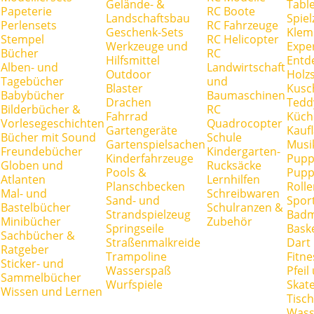
Gelände- &
Tabl
Papeterie
RC Boote
Landschaftsbau
Spie
Perlensets
RC Fahrzeuge
Geschenk-Sets
Klem
Stempel
RC Helicopter
Werkzeuge und
Expe
Bücher
RC
Hilfsmittel
Entd
Alben- und
Landwirtschaft
Outdoor
Holz
Tagebücher
und
Blaster
Kusc
Babybücher
Baumaschinen
Drachen
Tedd
Bilderbücher &
RC
Fahrrad
Küch
Vorlesegeschichten
Quadrocopter
Gartengeräte
Kauf
Bücher mit Sound
Schule
Gartenspielsachen
Musi
Freundebücher
Kindergarten-
Kinderfahrzeuge
Pupp
Globen und
Rucksäcke
Pools &
Pupp
Atlanten
Lernhilfen
Planschbecken
Rolle
Mal- und
Schreibwaren
Sand- und
Spor
Bastelbücher
Schulranzen &
Strandspielzeug
Badm
Minibücher
Zubehör
Springseile
Baske
Sachbücher &
Straßenmalkreide
Dart
Ratgeber
Trampoline
Fitne
Sticker- und
Wasserspaß
Pfei
Sammelbücher
Wurfspiele
Skate
Wissen und Lernen
Tisc
Wass