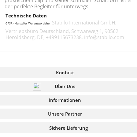
praktischem Clip und seiner schmalen Schaftform ist er
der perfekte Begleiter für unterwegs.
Technische Daten
Stabilo International GmbH,
GPSR - Hersteller / Verantwortlicher
Vertriebsbüro Deutschland, Schwanweg 1, 90562
Heroldsberg, DE, +499115673238, info@stabilo.com
Kontakt
Über Uns
Informationen
Unsere Partner
Sichere Lieferung