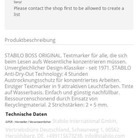
Sorry!
Please contact the shop first to be allowed to create a
list
Produktbeschreibung
STABILO BOSS ORIGINAL. Textmarker für alle, die sich
beim Lesen aufs Wesentliche konzentrieren müssen.
Unvergleichlicher Design-Klassiker - seit 1971. STABILO
Anti-Dry-Out Technology: 4 Stunden
Austrocknungsschutz für konzentriertes Arbeiten.
Einziger Textmarker in 9 attraktiven Leuchtfarben. Tinte
auf Wasserbasis. Einfach und günstig nachfüllbar.
Ressourcenschonend durch Einsatz von
Recyclingmaterial. 2 Strichstärken: 2 + 5 mm.
Technische Daten
Stabilo International GmbH,
GPSR - Hersteller / Verantwortlicher
Vertriebsbüro Deutschland, Schwanweg 1, 90562
Heroldsberg, DE, +499115673238, info@stabilo.com