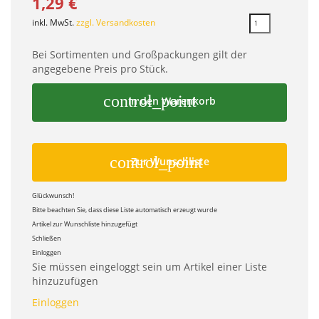
1,29 €
inkl. MwSt.
zzgl. Versandkosten
Bei Sortimenten und Großpackungen gilt der
angegebene Preis pro Stück.
control_point
In den Warenkorb
control_point
Zur Wunschliste
Glückwunsch!
Bitte beachten Sie, dass diese Liste automatisch erzeugt wurde
Artikel zur Wunschliste hinzugefügt
Schließen
Einloggen
Sie müssen eingeloggt sein um Artikel einer Liste
hinzuzufügen
Einloggen