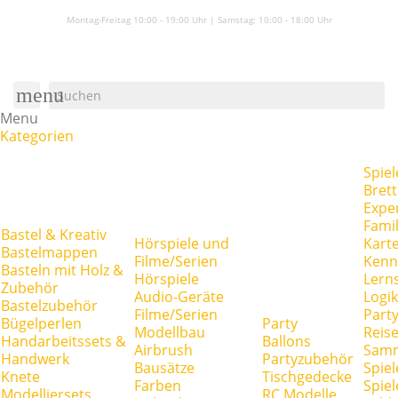
Montag-Freitag 10:00 - 19:00 Uhr | Samstag:
10:00 - 18:00 Uhr
menu
Menu
Kategorien
Spiel
Brett
Expe
Famil
Bastel & Kreativ
Hörspiele und
Kart
Bastelmappen
Filme/Serien
Kenn
Basteln mit Holz &
Hörspiele
Lerns
Zubehör
Audio-Geräte
Logik
Bastelzubehör
Filme/Serien
Party
Bügelperlen
Party
Modellbau
Reise
Handarbeitssets &
Ballons
Airbrush
Samm
Handwerk
Partyzubehör
Bausätze
Spiel
Knete
Tischgedecke
Farben
Spie
Modelliersets
RC Modelle