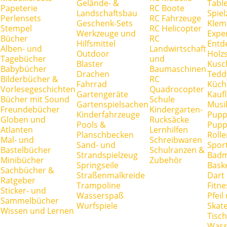
Gelände- &
Tabl
Papeterie
RC Boote
Landschaftsbau
Spie
Perlensets
RC Fahrzeuge
Geschenk-Sets
Klem
Stempel
RC Helicopter
Werkzeuge und
Expe
Bücher
RC
Hilfsmittel
Entd
Alben- und
Landwirtschaft
Outdoor
Holz
Tagebücher
und
Blaster
Kusc
Babybücher
Baumaschinen
Drachen
Tedd
Bilderbücher &
RC
Fahrrad
Küch
Vorlesegeschichten
Quadrocopter
Gartengeräte
Kauf
Bücher mit Sound
Schule
Gartenspielsachen
Musi
Freundebücher
Kindergarten-
Kinderfahrzeuge
Pupp
Globen und
Rucksäcke
Pools &
Pupp
Atlanten
Lernhilfen
Planschbecken
Rolle
Mal- und
Schreibwaren
Sand- und
Spor
Bastelbücher
Schulranzen &
Strandspielzeug
Badm
Minibücher
Zubehör
Springseile
Baske
Sachbücher &
Straßenmalkreide
Dart
Ratgeber
Trampoline
Fitne
Sticker- und
Wasserspaß
Pfei
Sammelbücher
Wurfspiele
Skate
Wissen und Lernen
Tisc
Wass