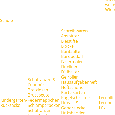
weit
Wint
Schule
Schreibwaren
Anspitzer
Bleistifte
Blöcke
Buntstifte
Bürobedarf
Fasermaler
Fineliner
Füllhalter
Gelroller
Schulranzen &
Hausaufgabenheft
Zubehör
Heftschoner
Brotdosen
Karteikarten
Brustbeutel
Kugelschreiber
Lernhilf
Kindergarten-
Federmäppchen
Lineale &
Lernhef
Rucksäcke
Schlamperboxen
Geodreiecke
Lük
Schulranzen
Linkshänder