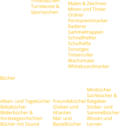
Trinkflaschen
Malen & Zeichnen
Turnbeutel &
Minen und Tinten
Sportaschen
Ordner
Permanentmarker
Radierer
Sammelmappen
Schnellhefter
Schulhefte
Sonstiges
Tintenroller
Wachsmaler
Whiteboardmarker
Bücher
Minibücher
Sachbücher &
Alben- und Tagebücher
Freundebücher
Ratgeber
Babybücher
Globen und
Sticker- und
Bilderbücher &
Atlanten
Sammelbücher
Vorlesegeschichten
Mal- und
Wissen und
Bücher mit Sound
Bastelbücher
Lernen