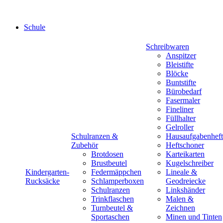
Schule
Schreibwaren
Anspitzer
Bleistifte
Blöcke
Buntstifte
Bürobedarf
Fasermaler
Fineliner
Füllhalter
Gelroller
Schulranzen &
Hausaufgabenheft
Zubehör
Heftschoner
Brotdosen
Karteikarten
Brustbeutel
Kugelschreiber
Kindergarten-
Federmäppchen
Lineale &
Rucksäcke
Schlamperboxen
Geodreiecke
Schulranzen
Linkshänder
Trinkflaschen
Malen &
Turnbeutel &
Zeichnen
Sportaschen
Minen und Tinten