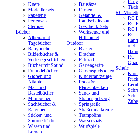
Part
Knete
Bausätze
Tisc
Modelliersets
Farben
RC Modell
Papeterie
Gelände- &
RC B
Perlensets
Landschaftsbau
RC F
Stempel
Geschenk-Sets
RC H
Bücher
Werkzeuge und
RC
Alben- und
Hilfsmittel
Land
Tagebücher
Outdoor
und
Babybücher
Blaster
Baum
Bilderbücher &
Drachen
RC
Vorlesegeschichten
Fahrrad
Quad
Bücher mit Sound
Gartengeräte
Schule
Freundebücher
Gartenspielsachen
Kind
Globen und
Kinderfahrzeuge
Ruck
Atlanten
Pools &
Lernh
Mal- und
Planschbecken
Schr
Bastelbücher
Sand- und
Schu
Minibücher
Strandspielzeug
Zube
Sachbücher &
Springseile
Ratgeber
Straßenmalkreide
Sticker- und
Trampoline
Sammelbücher
Wasserspaß
Wissen und
Wurfspiele
Lernen