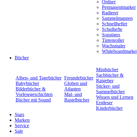
Ordner
Permanentmarker
Radierer
Sammelmappen
Schnellhefter
Schulhefte
Sonstiges
Tintenroller
Wachsmaler
Whiteboardmarke
Bücher
Minibücher
Sachbücher &
Alben- und Tagebücher
Freundebücher
Ratgeber
Babybücher
Globen und
Sticker- und
Bilderbücher &
Atlanten
Sammelbücher
Vorlesegeschichten
Mal- und
Wissen und Lernen
Bücher mit Sound
Bastelbücher
Erstleser
Kinderbücher
Stars
Marken
Service
Sale