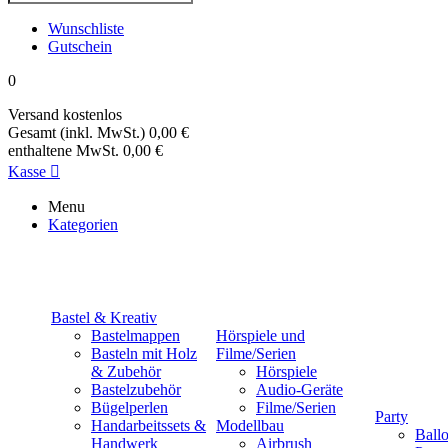
Wunschliste
Gutschein
0
Versand
kostenlos
Gesamt (inkl. MwSt.)
0,00 €
enthaltene MwSt.
0,00 €
Kasse

Menu
Kategorien
Bastel & Kreativ
Bastelmappen
Hörspiele und
Basteln mit Holz
Filme/Serien
& Zubehör
Hörspiele
Bastelzubehör
Audio-Geräte
Bügelperlen
Filme/Serien
Party
Handarbeitssets &
Modellbau
Ball
Handwerk
Airbrush