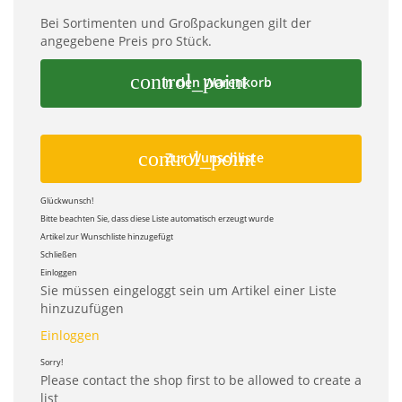
Bei Sortimenten und Großpackungen gilt der
angegebene Preis pro Stück.
control_point
In den Warenkorb
control_point
Zur Wunschliste
Glückwunsch!
Bitte beachten Sie, dass diese Liste automatisch erzeugt wurde
Artikel zur Wunschliste hinzugefügt
Schließen
Einloggen
Sie müssen eingeloggt sein um Artikel einer Liste
hinzuzufügen
Einloggen
Sorry!
Please contact the shop first to be allowed to create a
list