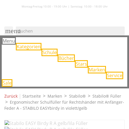
Montag-Freitag 10:00 - 19:00 Uhr | Samstag:
10:00 - 18:00 Uhr
menu
Menu
Kategorien
Schule
Bücher
Stars
Marken
Service
Sale
|
Zurück
Startseite
Marken
Stabilo®
Stabilo® Füller
Ergonomischer Schulfüller für Rechtshänder mit Anfänger-
Feder A - STABILO EASYbirdy in violett/gelb