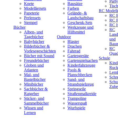
Part
Knete
Bausätze
Tisc
Modelliersets
Farben
RC Modell
Papeterie
Gelände- &
RC B
Perlensets
Landschaftsbau
RC F
Stempel
Geschenk-Sets
RC H
Bücher
Werkzeuge und
RC
Alben- und
Hilfsmittel
Land
Tagebücher
Outdoor
und
Babybücher
Blaster
Baum
Bilderbücher &
Drachen
RC
Vorlesegeschichten
Fahrrad
Quad
Bücher mit Sound
Gartengeräte
Schule
Freundebücher
Gartenspielsachen
Kind
Globen und
Kinderfahrzeuge
Ruck
Atlanten
Pools &
Lernh
Mal- und
Planschbecken
Schr
Bastelbücher
Sand- und
Schu
Minibücher
Strandspielzeug
Zube
Sachbücher &
Springseile
Ratgeber
Straßenmalkreide
Sticker- und
Trampoline
Sammelbücher
Wasserspaß
Wissen und
Wurfspiele
Lernen