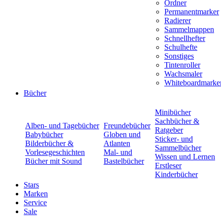
Ordner
Permanentmarker
Radierer
Sammelmappen
Schnellhefter
Schulhefte
Sonstiges
Tintenroller
Wachsmaler
Whiteboardmarke
Bücher
Minibücher
Sachbücher &
Alben- und Tagebücher
Freundebücher
Ratgeber
Babybücher
Globen und
Sticker- und
Bilderbücher &
Atlanten
Sammelbücher
Vorlesegeschichten
Mal- und
Wissen und Lernen
Bücher mit Sound
Bastelbücher
Erstleser
Kinderbücher
Stars
Marken
Service
Sale