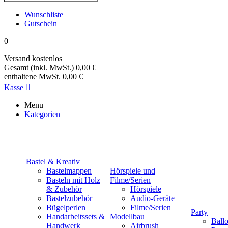
Wunschliste
Gutschein
0
Versand
kostenlos
Gesamt (inkl. MwSt.)
0,00 €
enthaltene MwSt.
0,00 €
Kasse

Menu
Kategorien
Bastel & Kreativ
Bastelmappen
Hörspiele und
Basteln mit Holz
Filme/Serien
& Zubehör
Hörspiele
Bastelzubehör
Audio-Geräte
Bügelperlen
Filme/Serien
Party
Handarbeitssets &
Modellbau
Ball
Handwerk
Airbrush