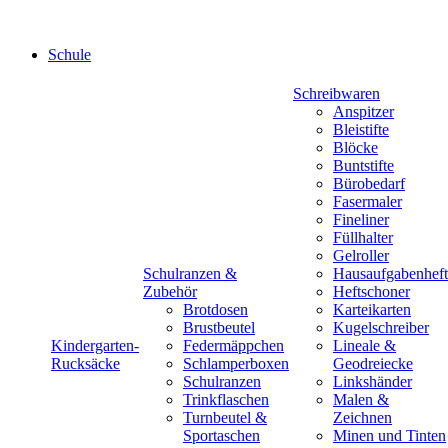
Schule
Schreibwaren
Anspitzer
Bleistifte
Blöcke
Buntstifte
Bürobedarf
Fasermaler
Fineliner
Füllhalter
Gelroller
Schulranzen &
Hausaufgabenheft
Zubehör
Heftschoner
Brotdosen
Karteikarten
Brustbeutel
Kugelschreiber
Kindergarten-
Federmäppchen
Lineale &
Rucksäcke
Schlamperboxen
Geodreiecke
Schulranzen
Linkshänder
Trinkflaschen
Malen &
Turnbeutel &
Zeichnen
Sportaschen
Minen und Tinten