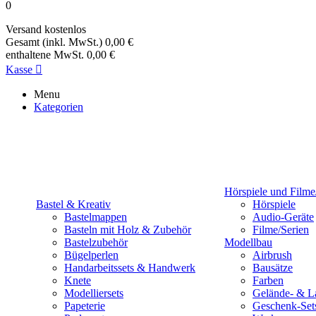
0
Versand
kostenlos
Gesamt (inkl. MwSt.)
0,00 €
enthaltene MwSt.
0,00 €
Kasse

Menu
Kategorien
Hörspiele und Filme
Bastel & Kreativ
Hörspiele
Bastelmappen
Audio-Geräte
Basteln mit Holz & Zubehör
Filme/Serien
Bastelzubehör
Modellbau
Bügelperlen
Airbrush
Handarbeitssets & Handwerk
Bausätze
Knete
Farben
Modelliersets
Gelände- & L
Papeterie
Geschenk-Set