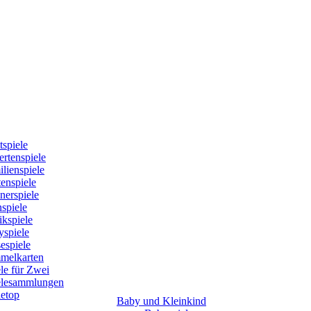
tspiele
rtenspiele
lienspiele
enspiele
nerspiele
spiele
kspiele
yspiele
espiele
melkarten
le für Zwei
elesammlungen
letop
Baby und Kleinkind