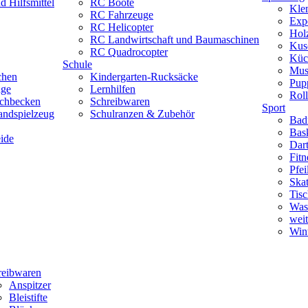
 Hilfsmittel
RC Boote
Kle
RC Fahrzeuge
Exp
RC Helicopter
Hol
RC Landwirtschaft und Baumaschinen
Kus
RC Quadrocopter
Küc
Schule
Mus
chen
Kindergarten-Rucksäcke
Pup
uge
Lernhilfen
Roll
schbecken
Schreibwaren
Sport
andspielzeug
Schulranzen & Zubehör
Bad
Bask
ide
Dar
Fitn
Pfe
Skat
Tisc
Was
weit
Wint
reibwaren
Anspitzer
Bleistifte