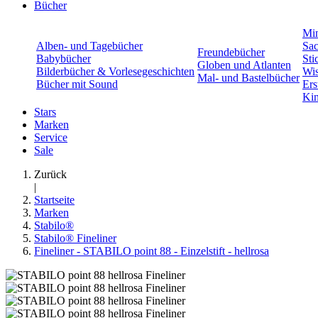
Bücher
Min
Alben- und Tagebücher
Sac
Freundebücher
Babybücher
Sti
Globen und Atlanten
Bilderbücher & Vorlesegeschichten
Wis
Mal- und Bastelbücher
Bücher mit Sound
Ers
Kin
Stars
Marken
Service
Sale
Zurück
|
Startseite
Marken
Stabilo®
Stabilo® Fineliner
Fineliner - STABILO point 88 - Einzelstift - hellrosa