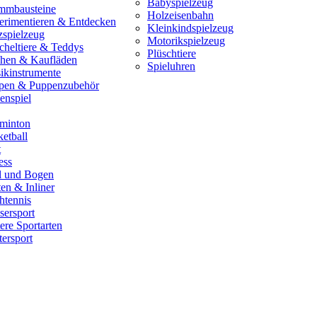
Babyspielzeug
mmbausteine
Holzeisenbahn
erimentieren & Entdecken
Kleinkindspielzeug
zspielzeug
Motorikspielzeug
cheltiere & Teddys
Plüschtiere
hen & Kaufläden
Spieluhren
ikinstrumente
pen & Puppenzubehör
enspiel
minton
etball
t
ess
il und Bogen
en & Inliner
htennis
sersport
ere Sportarten
ersport