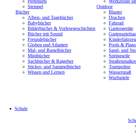
Perlensets
Werkzeuge und
Stempel
Outdoor
Bücher
Blaster
Alben- und Tagebücher
Drachen
Babybücher
Fahrrad
Bilderbücher & Vorlesegeschichten
Gartengeräte
Bücher mit Sound
Gartenspielsa
Freundebücher
Kinderfahrze
Globen und Atlanten
Pools & Plan
Mal- und Bastelbücher
Sand- und Str
Minibücher
Springseile
Sachbücher & Ratgeber
Straßenmalkre
Sticker- und Sammelbücher
Trampoline
Wissen und Lernen
Wasserspaß
Wurfspiele
Schule
Sch