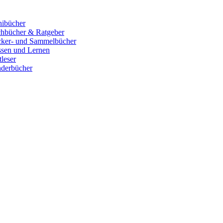
ibücher
hbücher & Ratgeber
cker- und Sammelbücher
sen und Lernen
tleser
derbücher