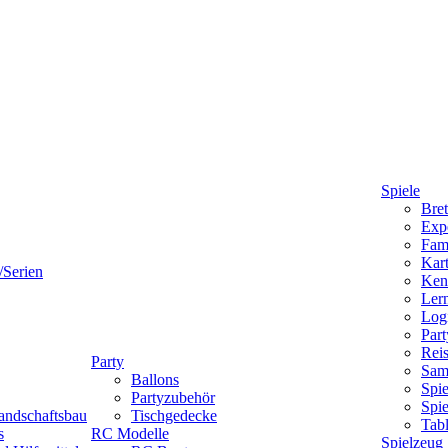
Spiele
Bret
Expe
Fami
Kart
/Serien
Ken
Lern
Logi
Part
Reis
Party
Sam
Ballons
Spie
Partyzubehör
Spi
andschaftsbau
Tischgedecke
Tab
s
RC Modelle
Spielzeug