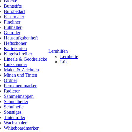
Blöcke
Buntstifte
Bürobedarf
Fasermaler
Fineliner
Füllhalter
Gelroller
Hausaufgabenheft
Heftschoner
Karteikarten
Lernhilfen
Kugelschreiber
Lernhefte
Lineale & Geodreiecke
Lük
Linkshänder
Malen & Zeichnen
Minen und Tinten
Ordner
Permanentmarker
Radierer
Sammelmappen
Schnellhefter
Schulhefte
Sonstiges
Tintenroller
Wachsmaler
Whiteboardmarker