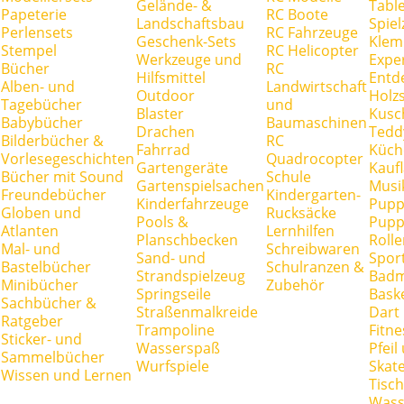
Gelände- &
Tabl
Papeterie
RC Boote
Landschaftsbau
Spie
Perlensets
RC Fahrzeuge
Geschenk-Sets
Klem
Stempel
RC Helicopter
Werkzeuge und
Expe
Bücher
RC
Hilfsmittel
Entd
Alben- und
Landwirtschaft
Outdoor
Holz
Tagebücher
und
Blaster
Kusc
Babybücher
Baumaschinen
Drachen
Tedd
Bilderbücher &
RC
Fahrrad
Küch
Vorlesegeschichten
Quadrocopter
Gartengeräte
Kauf
Bücher mit Sound
Schule
Gartenspielsachen
Musi
Freundebücher
Kindergarten-
Kinderfahrzeuge
Pupp
Globen und
Rucksäcke
Pools &
Pupp
Atlanten
Lernhilfen
Planschbecken
Rolle
Mal- und
Schreibwaren
Sand- und
Spor
Bastelbücher
Schulranzen &
Strandspielzeug
Badm
Minibücher
Zubehör
Springseile
Baske
Sachbücher &
Straßenmalkreide
Dart
Ratgeber
Trampoline
Fitne
Sticker- und
Wasserspaß
Pfei
Sammelbücher
Wurfspiele
Skate
Wissen und Lernen
Tisc
Wass