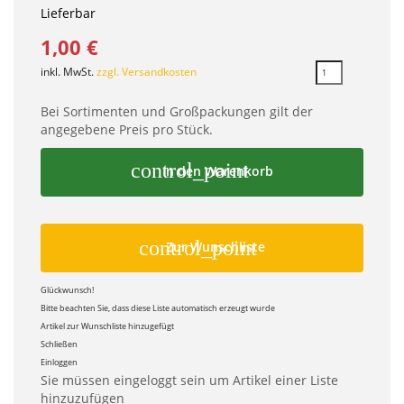
Lieferbar
1,00 €
inkl. MwSt.
zzgl. Versandkosten
Bei Sortimenten und Großpackungen gilt der
angegebene Preis pro Stück.
control_point
In den Warenkorb
control_point
Zur Wunschliste
Glückwunsch!
Bitte beachten Sie, dass diese Liste automatisch erzeugt wurde
Artikel zur Wunschliste hinzugefügt
Schließen
Einloggen
Sie müssen eingeloggt sein um Artikel einer Liste
hinzuzufügen