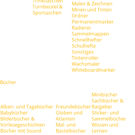
Trinkflaschen
Malen & Zeichnen
Turnbeutel &
Minen und Tinten
Sportaschen
Ordner
Permanentmarker
Radierer
Sammelmappen
Schnellhefter
Schulhefte
Sonstiges
Tintenroller
Wachsmaler
Whiteboardmarker
Bücher
Minibücher
Sachbücher &
Alben- und Tagebücher
Freundebücher
Ratgeber
Babybücher
Globen und
Sticker- und
Bilderbücher &
Atlanten
Sammelbücher
Vorlesegeschichten
Mal- und
Wissen und
Bücher mit Sound
Bastelbücher
Lernen