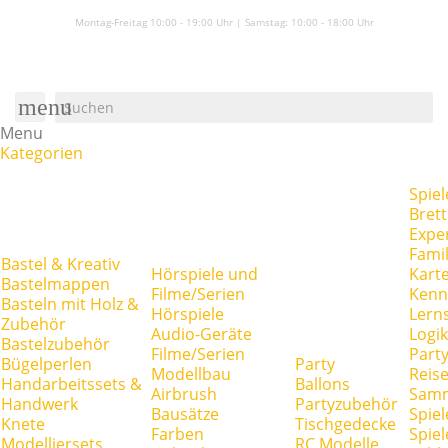
Montag-Freitag 10:00 - 19:00 Uhr | Samstag:
10:00 - 18:00 Uhr
menu
Menu
Kategorien
Spiel
Brett
Expe
Famil
Bastel & Kreativ
Hörspiele und
Kart
Bastelmappen
Filme/Serien
Kenn
Basteln mit Holz &
Hörspiele
Lerns
Zubehör
Audio-Geräte
Logik
Bastelzubehör
Filme/Serien
Party
Bügelperlen
Party
Modellbau
Reise
Handarbeitssets &
Ballons
Airbrush
Samm
Handwerk
Partyzubehör
Bausätze
Spiel
Knete
Tischgedecke
Farben
Spie
Modelliersets
RC Modelle