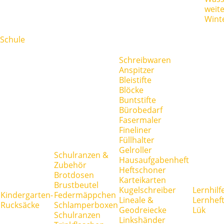
weit
Wint
Schule
Schreibwaren
Anspitzer
Bleistifte
Blöcke
Buntstifte
Bürobedarf
Fasermaler
Fineliner
Füllhalter
Gelroller
Schulranzen &
Hausaufgabenheft
Zubehör
Heftschoner
Brotdosen
Karteikarten
Brustbeutel
Kugelschreiber
Lernhilf
Kindergarten-
Federmäppchen
Lineale &
Lernhef
Rucksäcke
Schlamperboxen
Geodreiecke
Lük
Schulranzen
Linkshänder