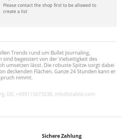
Please contact the shop first to be allowed to
create a list
llen Trends rund um Bullet Journaling,
ind begeistert von der Vielseitigkeit des
roh umsetzen lässt. Die robuste Spitze sorgt dabei
 von deckenden Flächen. Ganze 24 Stunden kann er
nspruch nimmt.
rg, DE, +499115673238, info@stabilo.com
Sichere Zahlung