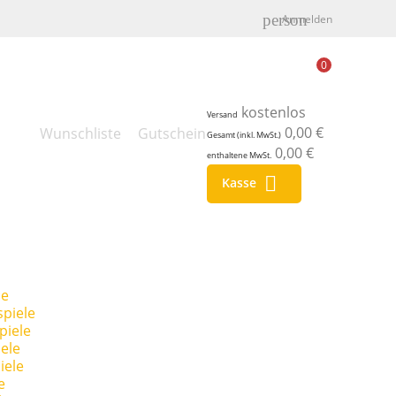
person
Anmelden
0
kostenlos
Versand
0,00 €
Wunschliste
Gutschein
Gesamt (inkl. MwSt.)
0,00 €
enthaltene MwSt.

Kasse
le
piele
piele
ele
iele
e