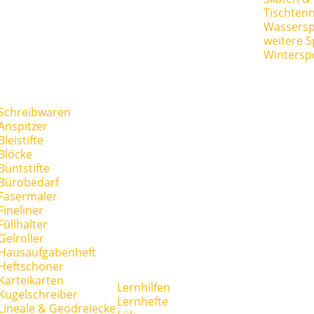
Tischtenn
Wassersp
weitere S
Wintersp
Schreibwaren
Anspitzer
Bleistifte
Blöcke
Buntstifte
Bürobedarf
Fasermaler
Fineliner
Füllhalter
Gelroller
Hausaufgabenheft
Heftschoner
Karteikarten
Lernhilfen
Kugelschreiber
Lernhefte
Lineale & Geodreiecke