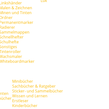
Lük
Linkshänder
Malen & Zeichnen
Minen und Tinten
Ordner
Permanentmarker
Radierer
Sammelmappen
Schnellhefter
Schulhefte
Sonstiges
Tintenroller
Wachsmaler
Whiteboardmarker
Minibücher
Sachbücher & Ratgeber
Sticker- und Sammelbücher
anten
Wissen und Lernen
bücher
Erstleser
Kinderbücher