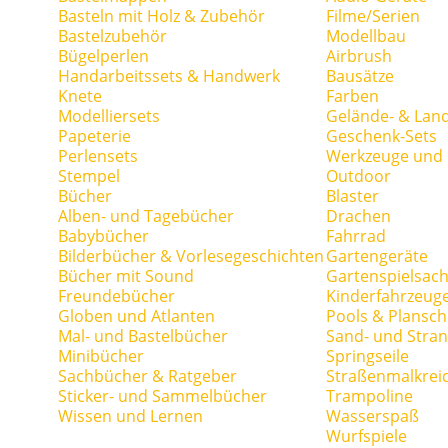
Basteln mit Holz & Zubehör
Filme/Serien
Bastelzubehör
Modellbau
Bügelperlen
Airbrush
Handarbeitssets & Handwerk
Bausätze
Knete
Farben
Modelliersets
Gelände- & Lan
Papeterie
Geschenk-Sets
Perlensets
Werkzeuge und H
Stempel
Outdoor
Bücher
Blaster
Alben- und Tagebücher
Drachen
Babybücher
Fahrrad
Bilderbücher & Vorlesegeschichten
Gartengeräte
Bücher mit Sound
Gartenspielsac
Freundebücher
Kinderfahrzeug
Globen und Atlanten
Pools & Plansc
Mal- und Bastelbücher
Sand- und Stran
Minibücher
Springseile
Sachbücher & Ratgeber
Straßenmalkrei
Sticker- und Sammelbücher
Trampoline
Wissen und Lernen
Wasserspaß
Wurfspiele