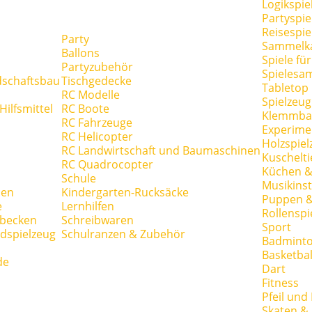
Logikspie
Partyspie
Reisespie
Party
Sammelk
Ballons
Spiele fü
Partyzubehör
Spielesa
dschaftsbau
Tischgedecke
Tabletop
RC Modelle
Spielzeug
ilfsmittel
RC Boote
Klemmba
RC Fahrzeuge
Experime
RC Helicopter
Holzspiel
RC Landwirtschaft und Baumaschinen
Kuschelti
RC Quadrocopter
Küchen &
Schule
Musikins
hen
Kindergarten-Rucksäcke
Puppen 
e
Lernhilfen
Rollenspi
hbecken
Schreibwaren
Sport
dspielzeug
Schulranzen & Zubehör
Badmint
Basketbal
de
Dart
Fitness
Pfeil und
Skaten & 