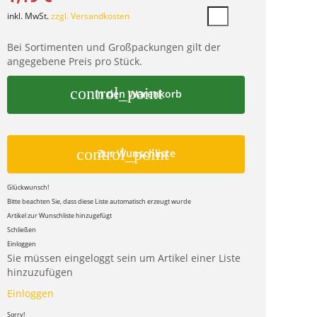
inkl. MwSt.
zzgl. Versandkosten
Bei Sortimenten und Großpackungen gilt der
angegebene Preis pro Stück.
control_point
In den Warenkorb
control_point
Zur Wunschliste
Glückwunsch!
Bitte beachten Sie, dass diese Liste automatisch erzeugt wurde
Artikel zur Wunschliste hinzugefügt
Schließen
Einloggen
Sie müssen eingeloggt sein um Artikel einer Liste
hinzuzufügen
Einloggen
Sorry!