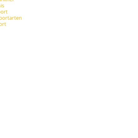
is
ort
portarten
ort