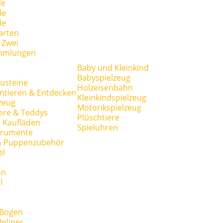
le
le
le
arten
r Zwei
mmlungen
Baby und Kleinkind
Babyspielzeug
usteine
Holzeisenbahn
ntieren & Entdecken
Kleinkindspielzeug
zeug
Motorikspielzeug
ere & Teddys
Plüschtiere
 Kaufläden
Spieluhren
trumente
& Puppenzubehör
el
on
l
 Bogen
Inliner