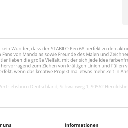
– kein Wunder, dass der STABILO Pen 68 perfekt zu den aktue
 Fans von Mandalas sowie Freunde des Malen und Zeichnen s
ler lieben die große Vielfalt, mit der sich jede Idee farbenf
h hervorragend zum Ziehen von kräftigen Linien und Füllen
rfekt, wenn das kreative Projekt mal etwas mehr Zeit in A
 Vertriebsbüro Deutschland, Schwanweg 1, 90562 Heroldsbe
r uns
Informationen