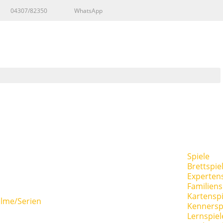
04307/82350
WhatsApp
Spiele
Brettspie
Expertens
Familiens
Kartenspi
ilme/Serien
Kennersp
Lernspiel