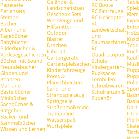
Gelände- &
Tabl
Papeterie
RC Boote
Landschaftsbau
Spie
Perlensets
RC Fahrzeuge
Geschenk-Sets
Klem
Stempel
RC Helicopter
Werkzeuge und
Expe
Bücher
RC
Hilfsmittel
Entd
Alben- und
Landwirtschaft
Outdoor
Holz
Tagebücher
und
Blaster
Kusc
Babybücher
Baumaschinen
Drachen
Tedd
Bilderbücher &
RC
Fahrrad
Küch
Vorlesegeschichten
Quadrocopter
Gartengeräte
Kauf
Bücher mit Sound
Schule
Gartenspielsachen
Musi
Freundebücher
Kindergarten-
Kinderfahrzeuge
Pupp
Globen und
Rucksäcke
Pools &
Pupp
Atlanten
Lernhilfen
Planschbecken
Rolle
Mal- und
Schreibwaren
Sand- und
Spor
Bastelbücher
Schulranzen &
Strandspielzeug
Badm
Minibücher
Zubehör
Springseile
Baske
Sachbücher &
Straßenmalkreide
Dart
Ratgeber
Trampoline
Fitne
Sticker- und
Wasserspaß
Pfei
Sammelbücher
Wurfspiele
Skate
Wissen und Lernen
Tisc
Wass