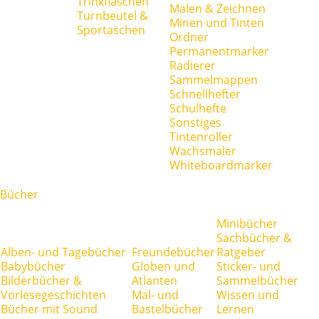
Trinkflaschen
Malen & Zeichnen
Turnbeutel &
Minen und Tinten
Sportaschen
Ordner
Permanentmarker
Radierer
Sammelmappen
Schnellhefter
Schulhefte
Sonstiges
Tintenroller
Wachsmaler
Whiteboardmarker
Bücher
Minibücher
Sachbücher &
Alben- und Tagebücher
Freundebücher
Ratgeber
Babybücher
Globen und
Sticker- und
Bilderbücher &
Atlanten
Sammelbücher
Vorlesegeschichten
Mal- und
Wissen und
Bücher mit Sound
Bastelbücher
Lernen