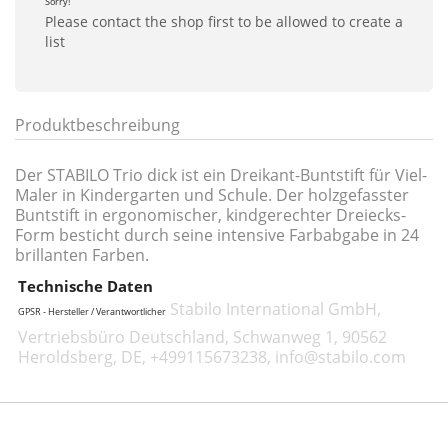
Sorry!
Please contact the shop first to be allowed to create a
list
Produktbeschreibung
Der STABILO Trio dick ist ein Dreikant-Buntstift für Viel-
Maler in Kindergarten und Schule. Der holzgefasster
Buntstift in ergonomischer, kindgerechter Dreiecks-
Form besticht durch seine intensive Farbabgabe in 24
brillanten Farben.
Technische Daten
Stabilo International GmbH,
GPSR - Hersteller / Verantwortlicher
Vertriebsbüro Deutschland, Schwanweg 1, 90562
Heroldsberg, DE, +499115673238, info@stabilo.com