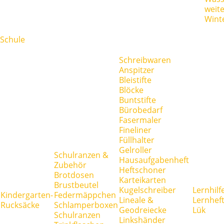
weit
Wint
Schule
Schreibwaren
Anspitzer
Bleistifte
Blöcke
Buntstifte
Bürobedarf
Fasermaler
Fineliner
Füllhalter
Gelroller
Schulranzen &
Hausaufgabenheft
Zubehör
Heftschoner
Brotdosen
Karteikarten
Brustbeutel
Kugelschreiber
Lernhilf
Kindergarten-
Federmäppchen
Lineale &
Lernhef
Rucksäcke
Schlamperboxen
Geodreiecke
Lük
Schulranzen
Linkshänder