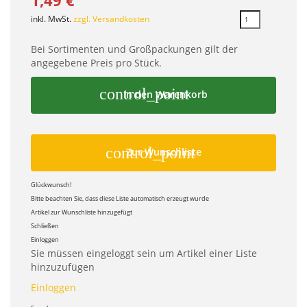
inkl. MwSt.
zzgl. Versandkosten
Bei Sortimenten und Großpackungen gilt der
angegebene Preis pro Stück.
control_point
In den Warenkorb
control_point
Zur Wunschliste
Glückwunsch!
Bitte beachten Sie, dass diese Liste automatisch erzeugt wurde
Artikel zur Wunschliste hinzugefügt
Schließen
Einloggen
Sie müssen eingeloggt sein um Artikel einer Liste
hinzuzufügen
Einloggen