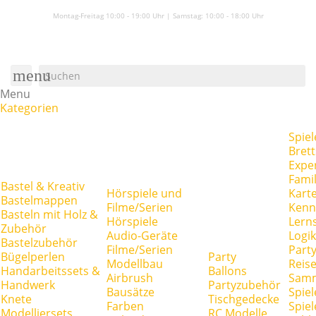
Montag-Freitag 10:00 - 19:00 Uhr | Samstag:
10:00 - 18:00 Uhr
menu
Menu
Kategorien
Spiel
Brett
Expe
Famil
Bastel & Kreativ
Hörspiele und
Kart
Bastelmappen
Filme/Serien
Kenn
Basteln mit Holz &
Hörspiele
Lerns
Zubehör
Audio-Geräte
Logik
Bastelzubehör
Filme/Serien
Party
Bügelperlen
Party
Modellbau
Reise
Handarbeitssets &
Ballons
Airbrush
Samm
Handwerk
Partyzubehör
Bausätze
Spiel
Knete
Tischgedecke
Farben
Spie
Modelliersets
RC Modelle