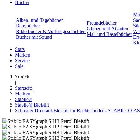
Bücher
Min
Alben- und Tagebücher
Sac
Freundebücher
Babybücher
Sti
Globen und Atlanten
Bilderbücher & Vorlesegeschichten
Wis
Mal- und Bastelbücher
Bücher mit Sound
Ers
Kin
Stars
Marken
Service
Sale
Zurück
|
Startseite
Marken
Stabilo®
Stabilo® Bleistift
Schmaler Dreikant-Bleistift für Rechtshänder - STABILO EASYgr