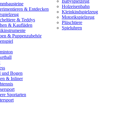
Babyspielzeug
mmbausteine
Holzeisenbahn
erimentieren & Entdecken
Kleinkindspielzeug
zspielzeug
Motorikspielzeug
cheltiere & Teddys
Plüschtiere
hen & Kaufläden
Spieluhren
ikinstrumente
pen & Puppenzubehör
enspiel
minton
etball
t
ess
il und Bogen
en & Inliner
htennis
sersport
ere Sportarten
ersport