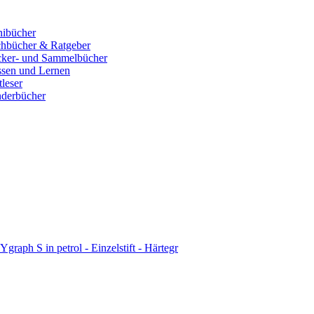
ibücher
hbücher & Ratgeber
cker- und Sammelbücher
sen und Lernen
tleser
derbücher
aph S in petrol - Einzelstift - Härtegr