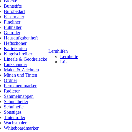
Blöcke
Buntstifte
Bürobedarf
Fasermaler
Fineliner
Füllhalter
Gelroller
Hausaufgabenheft
Heftschoner
Karteikarten
Lernhilfen
Kugelschreiber
Lernhefte
Lineale & Geodreiecke
Lük
Linkshänder
Malen & Zeichnen
Minen und Tinten
Ordner
Permanentmarker
Radierer
Sammelmappen
Schnellhefter
Schulhefte
Sonstiges
Tintenroller
Wachsmaler
Whiteboardmarker