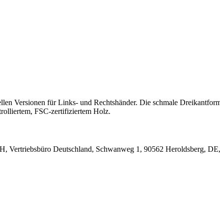
len Versionen für Links- und Rechtshänder. Die schmale Dreikantform 
olliertem, FSC-zertifiziertem Holz.
mbH, Vertriebsbüro Deutschland, Schwanweg 1, 90562 Heroldsberg, D