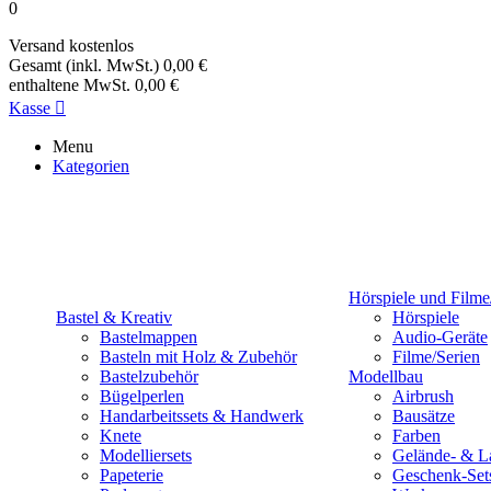
0
Versand
kostenlos
Gesamt (inkl. MwSt.)
0,00 €
enthaltene MwSt.
0,00 €
Kasse

Menu
Kategorien
Hörspiele und Filme
Bastel & Kreativ
Hörspiele
Bastelmappen
Audio-Geräte
Basteln mit Holz & Zubehör
Filme/Serien
Bastelzubehör
Modellbau
Bügelperlen
Airbrush
Handarbeitssets & Handwerk
Bausätze
Knete
Farben
Modelliersets
Gelände- & L
Papeterie
Geschenk-Set