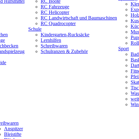
 Hilfsmittel
RC Boote
Kle
RC Fahrzeuge
Exp
RC Helicopter
Hol
RC Landwirtschaft und Baumaschinen
Kus
RC Quadrocopter
Küc
Schule
Mus
chen
Kindergarten-Rucksäcke
Pup
uge
Lernhilfen
Roll
schbecken
Schreibwaren
Sport
andspielzeug
Schulranzen & Zubehör
Bad
Bask
ide
Dar
Fitn
Pfe
Skat
Tisc
Was
weit
Wint
reibwaren
Anspitzer
Bleistifte