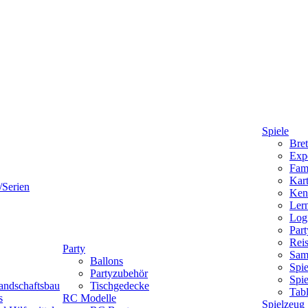
Spiele
Bret
Expe
Fami
Kart
/Serien
Ken
Lern
Logi
Part
Reis
Party
Sam
Ballons
Spie
Partyzubehör
Spi
andschaftsbau
Tischgedecke
Tab
s
RC Modelle
Spielzeug