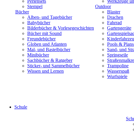
Perlensets
Werkzeuge und
Stempel
Outdoor
Bücher
Blaster
Alben- und Tagebücher
Drachen
Babybücher
Fahrrad
Bilderbücher & Vorlesegeschichten
Gartengeräte
Bücher mit Sound
Gartenspielsa
Freundebücher
Kinderfahrze
Globen und Atlanten
Pools & Plan
Mal- und Bastelbücher
Sand- und Str
Minibücher
Springseile
Sachbücher & Ratgeber
Straßenmalkre
Sticker- und Sammelbücher
Trampoline
Wissen und Lernen
Wasserspaß
Wurfspiele
Schule
Sch