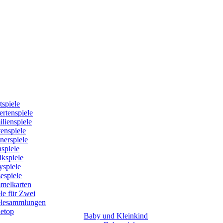
tspiele
rtenspiele
lienspiele
enspiele
nerspiele
spiele
kspiele
yspiele
espiele
melkarten
le für Zwei
elesammlungen
letop
Baby und Kleinkind