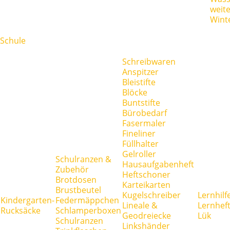
weit
Wint
Schule
Schreibwaren
Anspitzer
Bleistifte
Blöcke
Buntstifte
Bürobedarf
Fasermaler
Fineliner
Füllhalter
Gelroller
Schulranzen &
Hausaufgabenheft
Zubehör
Heftschoner
Brotdosen
Karteikarten
Brustbeutel
Kugelschreiber
Lernhilf
Kindergarten-
Federmäppchen
Lineale &
Lernhef
Rucksäcke
Schlamperboxen
Geodreiecke
Lük
Schulranzen
Linkshänder