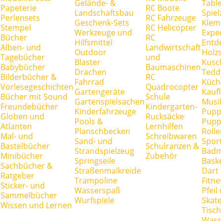
Gelände- &
Tabl
Papeterie
RC Boote
Landschaftsbau
Spie
Perlensets
RC Fahrzeuge
Geschenk-Sets
Klem
Stempel
RC Helicopter
Werkzeuge und
Expe
Bücher
RC
Hilfsmittel
Entd
Alben- und
Landwirtschaft
Outdoor
Holz
Tagebücher
und
Blaster
Kusc
Babybücher
Baumaschinen
Drachen
Tedd
Bilderbücher &
RC
Fahrrad
Küch
Vorlesegeschichten
Quadrocopter
Gartengeräte
Kauf
Bücher mit Sound
Schule
Gartenspielsachen
Musi
Freundebücher
Kindergarten-
Kinderfahrzeuge
Pupp
Globen und
Rucksäcke
Pools &
Pupp
Atlanten
Lernhilfen
Planschbecken
Rolle
Mal- und
Schreibwaren
Sand- und
Spor
Bastelbücher
Schulranzen &
Strandspielzeug
Badm
Minibücher
Zubehör
Springseile
Baske
Sachbücher &
Straßenmalkreide
Dart
Ratgeber
Trampoline
Fitne
Sticker- und
Wasserspaß
Pfei
Sammelbücher
Wurfspiele
Skate
Wissen und Lernen
Tisc
Wass