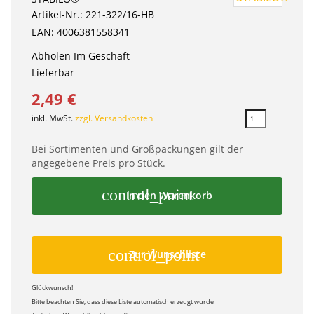
Artikel-Nr.: 221-322/16-HB
EAN: 4006381558341
Abholen Im Geschäft
Lieferbar
2,49 €
inkl. MwSt.
zzgl. Versandkosten
Bei Sortimenten und Großpackungen gilt der
angegebene Preis pro Stück.
control_point
In den Warenkorb
control_point
Zur Wunschliste
Glückwunsch!
Bitte beachten Sie, dass diese Liste automatisch erzeugt wurde