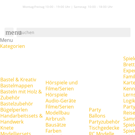
Montag-Freitag 10:00 - 19:00 Uhr | Samstag:
10:00 - 18:00 Uhr
menu
Menu
Kategorien
Spiel
Brett
Expe
Famil
Bastel & Kreativ
Hörspiele und
Kart
Bastelmappen
Filme/Serien
Kenn
Basteln mit Holz &
Hörspiele
Lerns
Zubehör
Audio-Geräte
Logik
Bastelzubehör
Filme/Serien
Party
Bügelperlen
Party
Modellbau
Reise
Handarbeitssets &
Ballons
Airbrush
Samm
Handwerk
Partyzubehör
Bausätze
Spiel
Knete
Tischgedecke
Farben
Spie
Modelliersets
RC Modelle