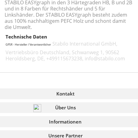
STABILO EASYgraph in den 3 Härtegraden HB, B und 2B
und in 8 Farben für Rechtshänder und 5 für
Linkshänder. Der STABILO EASYgraph besteht zudem
aus 100% nachhaltigem PEFC Holz und schont damit
die Umwelt.
Technische Daten
Stabilo International GmbH,
GPSR - Hersteller / Verantwortlicher
Vertriebsbüro Deutschland, Schwanweg 1, 90562
Heroldsberg, DE, +499115673238, info@stabilo.com
Kontakt
Über Uns
Informationen
Unsere Partner