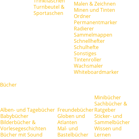
Trinkflaschen
Malen & Zeichnen
Turnbeutel &
Minen und Tinten
Sportaschen
Ordner
Permanentmarker
Radierer
Sammelmappen
Schnellhefter
Schulhefte
Sonstiges
Tintenroller
Wachsmaler
Whiteboardmarker
Bücher
Minibücher
Sachbücher &
Alben- und Tagebücher
Freundebücher
Ratgeber
Babybücher
Globen und
Sticker- und
Bilderbücher &
Atlanten
Sammelbücher
Vorlesegeschichten
Mal- und
Wissen und
Bücher mit Sound
Bastelbücher
Lernen