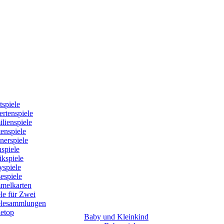
tspiele
rtenspiele
lienspiele
enspiele
nerspiele
spiele
kspiele
yspiele
espiele
melkarten
le für Zwei
elesammlungen
letop
Baby und Kleinkind