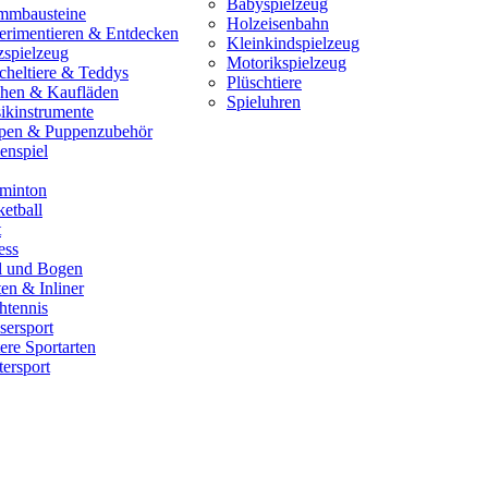
Babyspielzeug
mmbausteine
Holzeisenbahn
erimentieren & Entdecken
Kleinkindspielzeug
zspielzeug
Motorikspielzeug
cheltiere & Teddys
Plüschtiere
hen & Kaufläden
Spieluhren
ikinstrumente
pen & Puppenzubehör
enspiel
minton
etball
t
ess
il und Bogen
en & Inliner
htennis
sersport
ere Sportarten
ersport