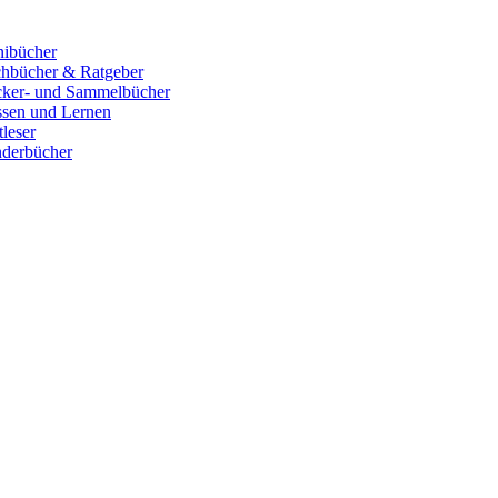
ibücher
hbücher & Ratgeber
cker- und Sammelbücher
sen und Lernen
tleser
derbücher