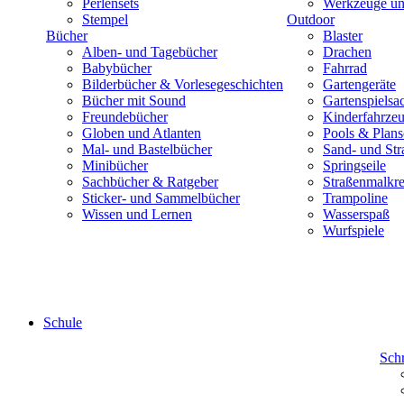
Perlensets
Werkzeuge und
Stempel
Outdoor
Bücher
Blaster
Alben- und Tagebücher
Drachen
Babybücher
Fahrrad
Bilderbücher & Vorlesegeschichten
Gartengeräte
Bücher mit Sound
Gartenspielsa
Freundebücher
Kinderfahrze
Globen und Atlanten
Pools & Plan
Mal- und Bastelbücher
Sand- und Str
Minibücher
Springseile
Sachbücher & Ratgeber
Straßenmalkre
Sticker- und Sammelbücher
Trampoline
Wissen und Lernen
Wasserspaß
Wurfspiele
Schule
Sch