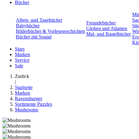
Bücher
Min
Alben- und Tagebücher
Sac
Freundebücher
Babybücher
Sti
Globen und Atlanten
Bilderbücher & Vorlesegeschichten
Wis
Mal- und Bastelbücher
Bücher mit Sound
Ers
Kin
Stars
Marken
Service
Sale
Zurück
|
Startseite
Marken
Ravensburger
Sortimente Puzzles
Mushrooms