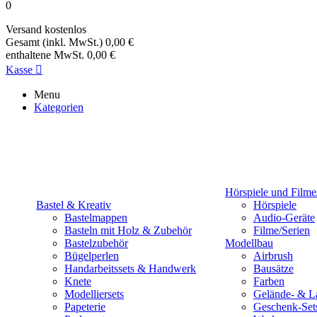
0
Versand
kostenlos
Gesamt (inkl. MwSt.)
0,00 €
enthaltene MwSt.
0,00 €
Kasse

Menu
Kategorien
Hörspiele und Filme
Bastel & Kreativ
Hörspiele
Bastelmappen
Audio-Geräte
Basteln mit Holz & Zubehör
Filme/Serien
Bastelzubehör
Modellbau
Bügelperlen
Airbrush
Handarbeitssets & Handwerk
Bausätze
Knete
Farben
Modelliersets
Gelände- & L
Papeterie
Geschenk-Set