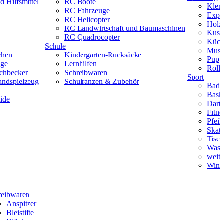
 Hilfsmittel
RC Boote
Kle
RC Fahrzeuge
Exp
RC Helicopter
Hol
RC Landwirtschaft und Baumaschinen
Kus
RC Quadrocopter
Küc
Schule
Mus
chen
Kindergarten-Rucksäcke
Pup
uge
Lernhilfen
Roll
schbecken
Schreibwaren
Sport
andspielzeug
Schulranzen & Zubehör
Bad
Bask
ide
Dar
Fitn
Pfe
Skat
Tisc
Was
weit
Wint
reibwaren
Anspitzer
Bleistifte