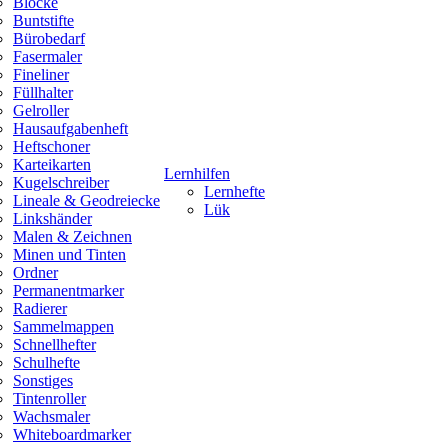
Blöcke
Buntstifte
Bürobedarf
Fasermaler
Fineliner
Füllhalter
Gelroller
Hausaufgabenheft
Heftschoner
Karteikarten
Lernhilfen
Kugelschreiber
Lernhefte
Lineale & Geodreiecke
Lük
Linkshänder
Malen & Zeichnen
Minen und Tinten
Ordner
Permanentmarker
Radierer
Sammelmappen
Schnellhefter
Schulhefte
Sonstiges
Tintenroller
Wachsmaler
Whiteboardmarker