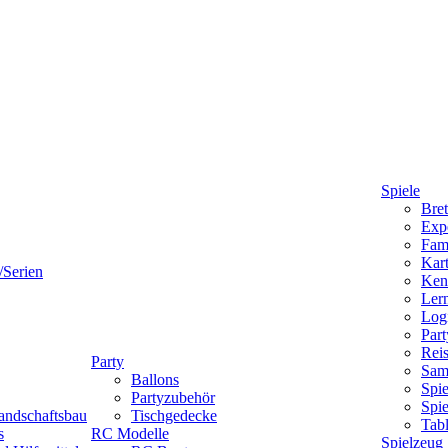
Spiele
Bret
Expe
Fami
Kart
/Serien
Ken
Lern
Logi
Part
Reis
Party
Sam
Ballons
Spie
Partyzubehör
Spi
andschaftsbau
Tischgedecke
Tab
s
RC Modelle
Spielzeug