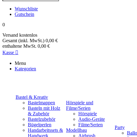
Wunschliste
Gutschein
0
Versand
kostenlos
Gesamt (inkl. MwSt.)
0,00 €
enthaltene MwSt.
0,00 €
Kasse

Menu
Kategorien
Bastel & Kreativ
Bastelmappen
Hörspiele und
Basteln mit Holz
Filme/Serien
& Zubehör
Hörspiele
Bastelzubehör
Audio-Geräte
Bügelperlen
Filme/Serien
Party
Handarbeitssets &
Modellbau
Ball
Handwerk
Airbrush