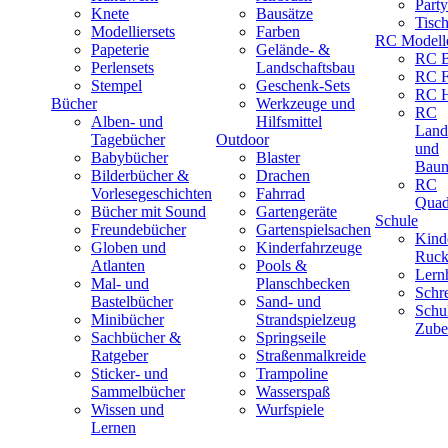
Part
Knete
Bausätze
Tisc
Modelliersets
Farben
RC Modell
Papeterie
Gelände- &
RC B
Perlensets
Landschaftsbau
RC F
Stempel
Geschenk-Sets
RC H
Bücher
Werkzeuge und
RC
Alben- und
Hilfsmittel
Land
Tagebücher
Outdoor
und
Babybücher
Blaster
Baum
Bilderbücher &
Drachen
RC
Vorlesegeschichten
Fahrrad
Quad
Bücher mit Sound
Gartengeräte
Schule
Freundebücher
Gartenspielsachen
Kind
Globen und
Kinderfahrzeuge
Ruck
Atlanten
Pools &
Lernh
Mal- und
Planschbecken
Schr
Bastelbücher
Sand- und
Schu
Minibücher
Strandspielzeug
Zube
Sachbücher &
Springseile
Ratgeber
Straßenmalkreide
Sticker- und
Trampoline
Sammelbücher
Wasserspaß
Wissen und
Wurfspiele
Lernen