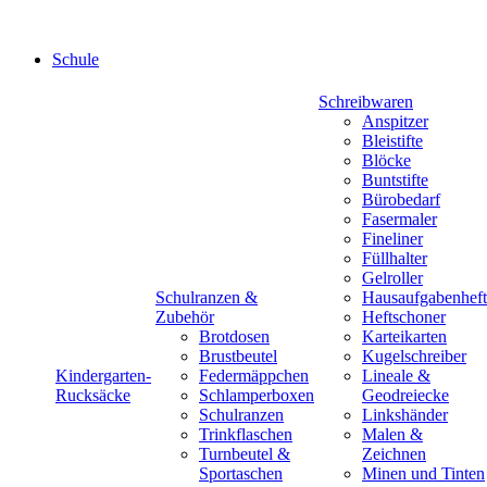
Schule
Schreibwaren
Anspitzer
Bleistifte
Blöcke
Buntstifte
Bürobedarf
Fasermaler
Fineliner
Füllhalter
Gelroller
Schulranzen &
Hausaufgabenheft
Zubehör
Heftschoner
Brotdosen
Karteikarten
Brustbeutel
Kugelschreiber
Kindergarten-
Federmäppchen
Lineale &
Rucksäcke
Schlamperboxen
Geodreiecke
Schulranzen
Linkshänder
Trinkflaschen
Malen &
Turnbeutel &
Zeichnen
Sportaschen
Minen und Tinten