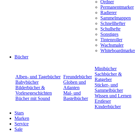
Ordner
Permanentmarker
Radierer
Sammelmappen
Schnellhefter
Schulhefte
Sonstiges
Tintenroller
Wachsmaler
Whiteboardmarke
Bücher
Minibücher
Sachbücher &
Alben- und Tagebücher
Freundebücher
Ratgeber
Babybücher
Globen und
Sticker- und
Bilderbücher &
Atlanten
Sammelbücher
Vorlesegeschichten
Mal- und
Wissen und Lernen
Bücher mit Sound
Bastelbücher
Erstleser
Kinderbücher
Stars
Marken
Service
Sale