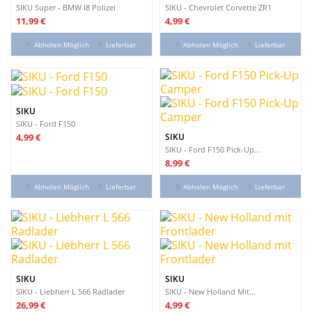
SIKU Super - BMW I8 Polizei
SIKU - Chevrolet Corvette ZR1
Preis
Preis
11,99 €
4,99 €
Abholen Möglich
Lieferbar
Abholen Möglich
Lieferbar
SIKU
SIKU - Ford F150
Preis
SIKU
4,99 €
SIKU - Ford F150 Pick-Up...
Preis
8,99 €
Abholen Möglich
Lieferbar
Abholen Möglich
Lieferbar
SIKU
SIKU
SIKU - Liebherr L 566 Radlader
SIKU - New Holland Mit...
Preis
Preis
26,99 €
4,99 €