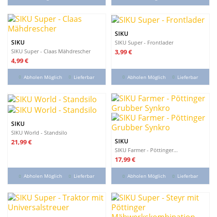
SIKU
SIKU
SIKU Super - Frontlader
Preis
3,99 €
SIKU Super - Claas Mähdrescher
Preis
4,99 €
Abholen Möglich
Lieferbar
Abholen Möglich
Lieferbar
SIKU
SIKU World - Standsilo
Preis
SIKU
21,99 €
SIKU Farmer - Pöttinger...
Preis
17,99 €
Abholen Möglich
Lieferbar
Abholen Möglich
Lieferbar