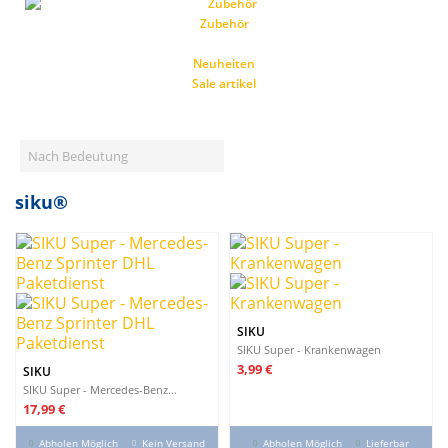
Zubehör
Neuheiten
Sale artikel
Nach Bedeutung
KATEGORIEN
siku®
MARKEN
HERSTELLERMARKE
AB ALTER
SIKU
BIS ALTER
SIKU Super - Krankenwagen
Preis
3,99 €
SIKU
PREIS
SIKU Super - Mercedes-Benz...
Preis
17,99 €
REDUZIERTE ARTIKEL
21
Abholen Möglich
Kein Versand
Abholen Möglich
Lieferbar