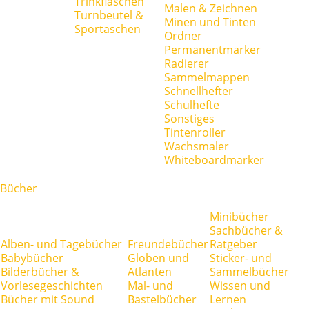
Trinkflaschen
Malen & Zeichnen
Turnbeutel &
Minen und Tinten
Sportaschen
Ordner
Permanentmarker
Radierer
Sammelmappen
Schnellhefter
Schulhefte
Sonstiges
Tintenroller
Wachsmaler
Whiteboardmarker
Bücher
Minibücher
Sachbücher &
Alben- und Tagebücher
Freundebücher
Ratgeber
Babybücher
Globen und
Sticker- und
Bilderbücher &
Atlanten
Sammelbücher
Vorlesegeschichten
Mal- und
Wissen und
Bücher mit Sound
Bastelbücher
Lernen