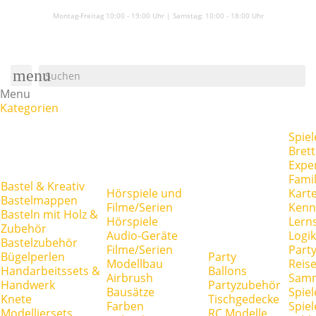
Montag-Freitag 10:00 - 19:00 Uhr | Samstag:
10:00 - 18:00 Uhr
menu
Menu
Kategorien
Spiel
Brett
Expe
Famil
Bastel & Kreativ
Hörspiele und
Kart
Bastelmappen
Filme/Serien
Kenn
Basteln mit Holz &
Hörspiele
Lerns
Zubehör
Audio-Geräte
Logik
Bastelzubehör
Filme/Serien
Party
Bügelperlen
Party
Modellbau
Reise
Handarbeitssets &
Ballons
Airbrush
Samm
Handwerk
Partyzubehör
Bausätze
Spiel
Knete
Tischgedecke
Farben
Spie
Modelliersets
RC Modelle