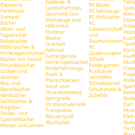
Gelände- &
Tabl
Papeterie
RC Boote
Landschaftsbau
Spie
Perlensets
RC Fahrzeuge
Geschenk-Sets
Klem
Stempel
RC Helicopter
Werkzeuge und
Expe
Bücher
RC
Hilfsmittel
Entd
Alben- und
Landwirtschaft
Outdoor
Holz
Tagebücher
und
Blaster
Kusc
Babybücher
Baumaschinen
Drachen
Tedd
Bilderbücher &
RC
Fahrrad
Küch
Vorlesegeschichten
Quadrocopter
Gartengeräte
Kauf
Bücher mit Sound
Schule
Gartenspielsachen
Musi
Freundebücher
Kindergarten-
Kinderfahrzeuge
Pupp
Globen und
Rucksäcke
Pools &
Pupp
Atlanten
Lernhilfen
Planschbecken
Rolle
Mal- und
Schreibwaren
Sand- und
Spor
Bastelbücher
Schulranzen &
Strandspielzeug
Badm
Minibücher
Zubehör
Springseile
Baske
Sachbücher &
Straßenmalkreide
Dart
Ratgeber
Trampoline
Fitne
Sticker- und
Wasserspaß
Pfei
Sammelbücher
Wurfspiele
Skate
Wissen und Lernen
Tisc
Wass