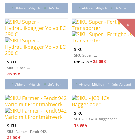
Abholen Möglich
Lieferbar
Abholen Möglich
Lieferbar
%
%
SIKU
SIKU Super -...
Verkaufspreis
Preis
25,00 €
SIKU
UVP 37,99 €
SIKU Super -...
Preis
26,99 €
Abholen Möglich
Lieferbar
Abholen Möglich
Kein Versand
SIKU
SIKU - JCB 4CX Baggerlader
Preis
17,99 €
SIKU
SIKU Farmer - Fendt 942...
Preis
21,99 €