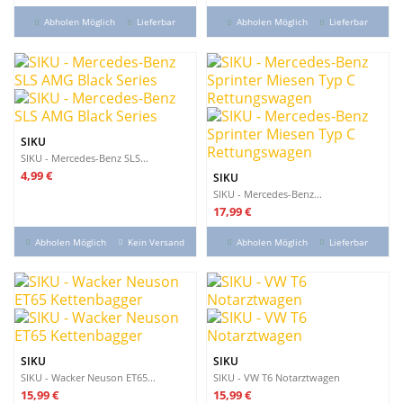
Abholen Möglich
Lieferbar
Abholen Möglich
Lieferbar
SIKU
SIKU - Mercedes-Benz SLS...
Preis
4,99 €
SIKU
SIKU - Mercedes-Benz...
Preis
17,99 €
Abholen Möglich
Kein Versand
Abholen Möglich
Lieferbar
SIKU
SIKU
SIKU - Wacker Neuson ET65...
SIKU - VW T6 Notarztwagen
Preis
Preis
15,99 €
15,99 €