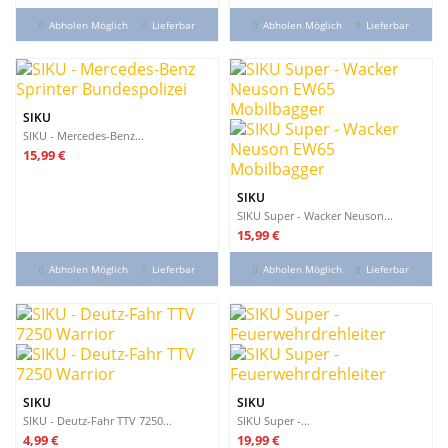
Abholen Möglich
Lieferbar
Abholen Möglich
Lieferbar
SIKU
SIKU - Mercedes-Benz...
Preis
15,99 €
SIKU
SIKU Super - Wacker Neuson...
Preis
15,99 €
Abholen Möglich
Lieferbar
Abholen Möglich
Lieferbar
SIKU
SIKU
SIKU - Deutz-Fahr TTV 7250...
SIKU Super -...
Preis
Preis
4,99 €
19,99 €