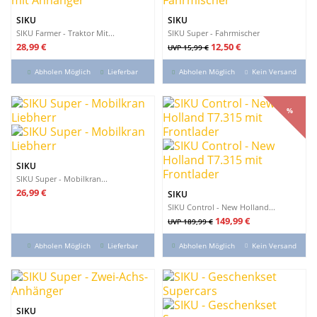
SIKU
SIKU
SIKU Farmer - Traktor Mit...
SIKU Super - Fahrmischer
Preis
Verkaufspreis
Preis
28,99 €
12,50 €
UVP 15,99 €
Abholen Möglich
Lieferbar
Abholen Möglich
Kein Versand
%
%
SIKU
SIKU Super - Mobilkran...
Preis
26,99 €
SIKU
SIKU Control - New Holland...
Verkaufspreis
Preis
149,99 €
UVP 189,99 €
Abholen Möglich
Lieferbar
Abholen Möglich
Kein Versand
SIKU