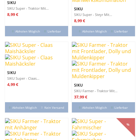
SIKU
SIKU Super - Traktor Mit...
SIKU
Preis
8,99 €
SIKU Super - Steyr Mit...
Preis
8,99 €
Abholen Möglich
Lieferbar
Abholen Möglich
Lieferbar
SIKU
SIKU Super - Claas...
Preis
4,99 €
SIKU
SIKU Farmer - Traktor Mit...
Preis
37,99 €
Abholen Möglich
Kein Versand
Abholen Möglich
Lieferbar
%
%