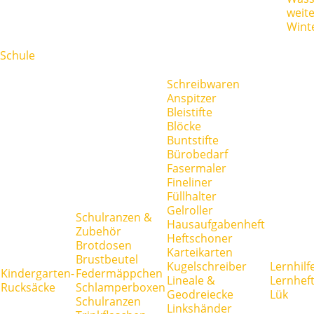
weit
Wint
Schule
Schreibwaren
Anspitzer
Bleistifte
Blöcke
Buntstifte
Bürobedarf
Fasermaler
Fineliner
Füllhalter
Gelroller
Schulranzen &
Hausaufgabenheft
Zubehör
Heftschoner
Brotdosen
Karteikarten
Brustbeutel
Kugelschreiber
Lernhilf
Kindergarten-
Federmäppchen
Lineale &
Lernhef
Rucksäcke
Schlamperboxen
Geodreiecke
Lük
Schulranzen
Linkshänder