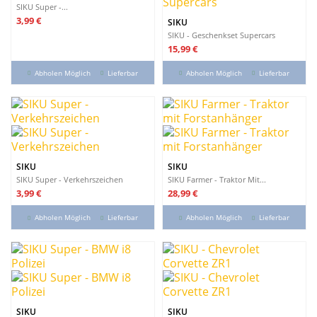
SIKU Super -...
Preis
3,99 €
SIKU
SIKU - Geschenkset Supercars
Preis
15,99 €
Abholen Möglich
Lieferbar
Abholen Möglich
Lieferbar
SIKU
SIKU
SIKU Super - Verkehrszeichen
SIKU Farmer - Traktor Mit...
Preis
Preis
3,99 €
28,99 €
Abholen Möglich
Lieferbar
Abholen Möglich
Lieferbar
SIKU
SIKU