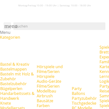
Montag-Freitag 10:00 - 19:00 Uhr | Samstag:
10:00 - 18:00 Uhr
menu
Menu
Kategorien
Spiel
Brett
Expe
Famil
Bastel & Kreativ
Hörspiele und
Kart
Bastelmappen
Filme/Serien
Kenn
Basteln mit Holz &
Hörspiele
Lerns
Zubehör
Audio-Geräte
Logik
Bastelzubehör
Filme/Serien
Party
Bügelperlen
Party
Modellbau
Reise
Handarbeitssets &
Ballons
Airbrush
Samm
Handwerk
Partyzubehör
Bausätze
Spiel
Knete
Tischgedecke
Farben
Spie
Modelliersets
RC Modelle