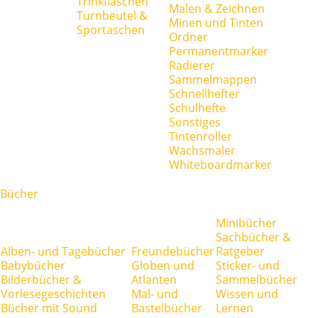
Trinkflaschen
Malen & Zeichnen
Turnbeutel &
Minen und Tinten
Sportaschen
Ordner
Permanentmarker
Radierer
Sammelmappen
Schnellhefter
Schulhefte
Sonstiges
Tintenroller
Wachsmaler
Whiteboardmarker
Bücher
Minibücher
Sachbücher &
Alben- und Tagebücher
Freundebücher
Ratgeber
Babybücher
Globen und
Sticker- und
Bilderbücher &
Atlanten
Sammelbücher
Vorlesegeschichten
Mal- und
Wissen und
Bücher mit Sound
Bastelbücher
Lernen