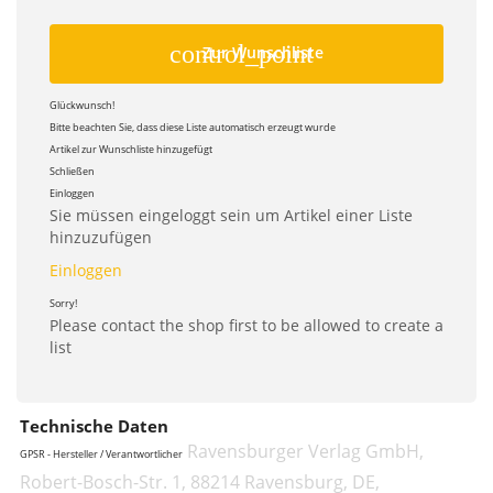
control_point
Zur Wunschliste
Glückwunsch!
Bitte beachten Sie, dass diese Liste automatisch erzeugt wurde
Artikel zur Wunschliste hinzugefügt
Schließen
Einloggen
Sie müssen eingeloggt sein um Artikel einer Liste
hinzuzufügen
Einloggen
Sorry!
Please contact the shop first to be allowed to create a
list
Technische Daten
Ravensburger Verlag GmbH,
GPSR - Hersteller / Verantwortlicher
Robert-Bosch-Str. 1, 88214 Ravensburg, DE,