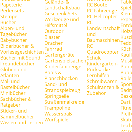
Gelände- &
Tabl
Papeterie
RC Boote
Landschaftsbau
Spie
Perlensets
RC Fahrzeuge
Geschenk-Sets
Klem
Stempel
RC Helicopter
Werkzeuge und
Expe
Bücher
RC
Hilfsmittel
Entd
Alben- und
Landwirtschaft
Outdoor
Holz
Tagebücher
und
Blaster
Kusc
Babybücher
Baumaschinen
Drachen
Tedd
Bilderbücher &
RC
Fahrrad
Küch
Vorlesegeschichten
Quadrocopter
Gartengeräte
Kauf
Bücher mit Sound
Schule
Gartenspielsachen
Musi
Freundebücher
Kindergarten-
Kinderfahrzeuge
Pupp
Globen und
Rucksäcke
Pools &
Pupp
Atlanten
Lernhilfen
Planschbecken
Rolle
Mal- und
Schreibwaren
Sand- und
Spor
Bastelbücher
Schulranzen &
Strandspielzeug
Badm
Minibücher
Zubehör
Springseile
Baske
Sachbücher &
Straßenmalkreide
Dart
Ratgeber
Trampoline
Fitne
Sticker- und
Wasserspaß
Pfei
Sammelbücher
Wurfspiele
Skate
Wissen und Lernen
Tisc
Wass