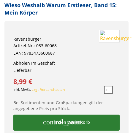
Wieso Weshalb Warum Erstleser, Band 15:
Mein Körper
Ravensburger
Artikel-Nr.: 083-60068
EAN: 9783473600687
Abholen Im Geschäft
Lieferbar
8,99 €
inkl. MwSt.
zzgl. Versandkosten
Bei Sortimenten und Großpackungen gilt der
angegebene Preis pro Stück.
control_point
In den Warenkorb