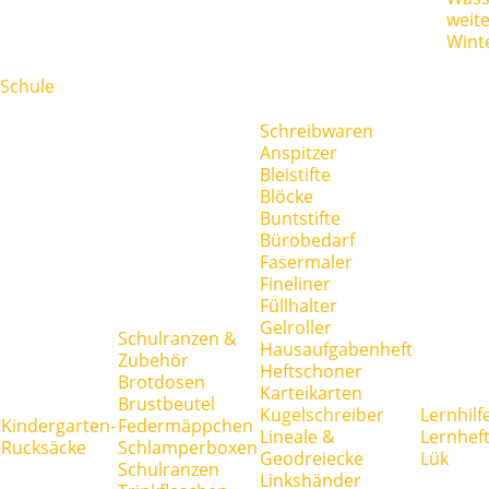
weit
Wint
Schule
Schreibwaren
Anspitzer
Bleistifte
Blöcke
Buntstifte
Bürobedarf
Fasermaler
Fineliner
Füllhalter
Gelroller
Schulranzen &
Hausaufgabenheft
Zubehör
Heftschoner
Brotdosen
Karteikarten
Brustbeutel
Kugelschreiber
Lernhilf
Kindergarten-
Federmäppchen
Lineale &
Lernhef
Rucksäcke
Schlamperboxen
Geodreiecke
Lük
Schulranzen
Linkshänder