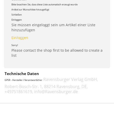
Bitte beachten Sie, dass diese Liste automatisch erzeugt wurde
Artikel zur Wunschliste hinzugefügt
Schließen
Einloggen
Sie müssen eingeloggt sein um Artikel einer Liste
hinzuzufügen
Einloggen
Sorry!
Please contact the shop first to be allowed to create a
list
Technische Daten
Ravensburger Verlag GmbH,
GPSR - Hersteller / Verantwortlicher
Robert-Bosch-Str. 1, 88214 Ravensburg, DE,
+49751861619, info@Ravensburger.de