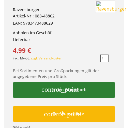
Ravensburger
Artikel-Nr.: 083-48862
EAN: 9783473488629
Abholen Im Geschäft
Lieferbar
4,99 €
inkl. MwSt.
zzgl. Versandkosten
Bei Sortimenten und Großpackungen gilt der
angegebene Preis pro Stück.
control_point
In den Warenkorb
control_point
Zur Wunschliste
Glückwunsch!