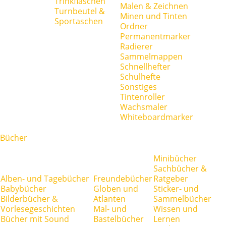
Trinkflaschen
Malen & Zeichnen
Turnbeutel &
Minen und Tinten
Sportaschen
Ordner
Permanentmarker
Radierer
Sammelmappen
Schnellhefter
Schulhefte
Sonstiges
Tintenroller
Wachsmaler
Whiteboardmarker
Bücher
Minibücher
Sachbücher &
Alben- und Tagebücher
Freundebücher
Ratgeber
Babybücher
Globen und
Sticker- und
Bilderbücher &
Atlanten
Sammelbücher
Vorlesegeschichten
Mal- und
Wissen und
Bücher mit Sound
Bastelbücher
Lernen