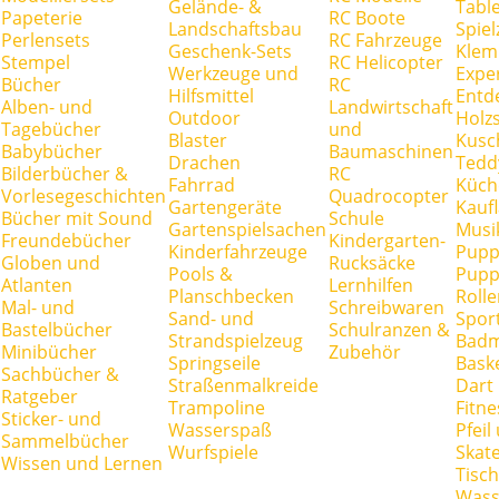
Gelände- &
Tabl
Papeterie
RC Boote
Landschaftsbau
Spie
Perlensets
RC Fahrzeuge
Geschenk-Sets
Klem
Stempel
RC Helicopter
Werkzeuge und
Expe
Bücher
RC
Hilfsmittel
Entd
Alben- und
Landwirtschaft
Outdoor
Holz
Tagebücher
und
Blaster
Kusc
Babybücher
Baumaschinen
Drachen
Tedd
Bilderbücher &
RC
Fahrrad
Küch
Vorlesegeschichten
Quadrocopter
Gartengeräte
Kauf
Bücher mit Sound
Schule
Gartenspielsachen
Musi
Freundebücher
Kindergarten-
Kinderfahrzeuge
Pupp
Globen und
Rucksäcke
Pools &
Pupp
Atlanten
Lernhilfen
Planschbecken
Rolle
Mal- und
Schreibwaren
Sand- und
Spor
Bastelbücher
Schulranzen &
Strandspielzeug
Badm
Minibücher
Zubehör
Springseile
Baske
Sachbücher &
Straßenmalkreide
Dart
Ratgeber
Trampoline
Fitne
Sticker- und
Wasserspaß
Pfei
Sammelbücher
Wurfspiele
Skate
Wissen und Lernen
Tisc
Wass