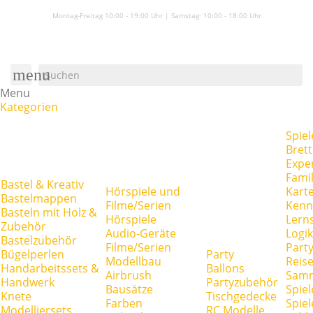
Montag-Freitag 10:00 - 19:00 Uhr | Samstag:
10:00 - 18:00 Uhr
menu
Menu
Kategorien
Spiel
Brett
Expe
Famil
Bastel & Kreativ
Hörspiele und
Kart
Bastelmappen
Filme/Serien
Kenn
Basteln mit Holz &
Hörspiele
Lerns
Zubehör
Audio-Geräte
Logik
Bastelzubehör
Filme/Serien
Party
Bügelperlen
Party
Modellbau
Reise
Handarbeitssets &
Ballons
Airbrush
Samm
Handwerk
Partyzubehör
Bausätze
Spiel
Knete
Tischgedecke
Farben
Spie
Modelliersets
RC Modelle