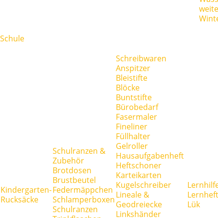
weit
Wint
Schule
Schreibwaren
Anspitzer
Bleistifte
Blöcke
Buntstifte
Bürobedarf
Fasermaler
Fineliner
Füllhalter
Gelroller
Schulranzen &
Hausaufgabenheft
Zubehör
Heftschoner
Brotdosen
Karteikarten
Brustbeutel
Kugelschreiber
Lernhilf
Kindergarten-
Federmäppchen
Lineale &
Lernhef
Rucksäcke
Schlamperboxen
Geodreiecke
Lük
Schulranzen
Linkshänder